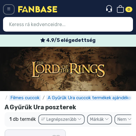
0
Menü
4.9/5 elégedettség
Belépés
Regisztráció
Legújabb cuccok
Akciós ajánlatok
Express szállítás
e
Filmes cuccok
A Gyűrűk Ura cuccok termékek ajándékok
A Gyűrűk Ura poszterek
Előrendelhető cuccok
1
db termék
Legnépszerűbb
Márkák
Nem
Outlet cuccok