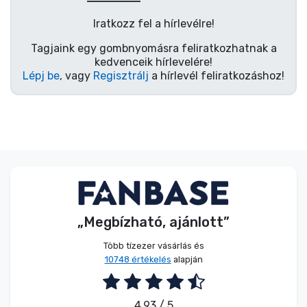
Zenés cuccok
Iratkozz fel a hírlevélre!
Terméktípusok
Tagjaink egy gombnyomásra feliratkozhatnak a
kedvenceik hírlevelére!
Lépj be
, vagy
Regisztrálj
a hírlevél feliratkozáshoz!
Márkák
„Megbízható, ajánlott”
Több tízezer vásárlás és
10748 értékelés
alapján
4.93 / 5