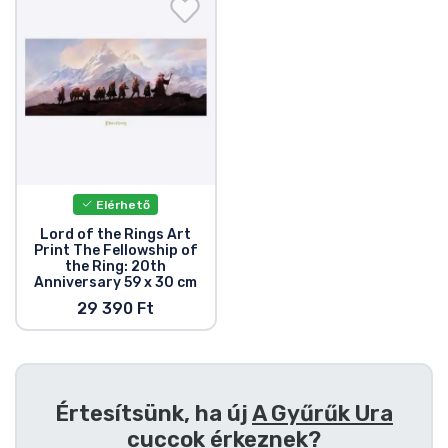
Ajándékkártya
Szállítás és fizetés
Sorozatos cuccok
Filmes cuccok
Elérhető
Mesés cuccok
Lord of the Rings Art
Print The Fellowship of
the Ring: 20th
Animés cuccok
Anniversary 59 x 30 cm
29 390 Ft
Gamer cuccok
Sportos cuccok
Értesítsünk, ha új
A Gyűrűk Ura
cuccok
érkeznek?