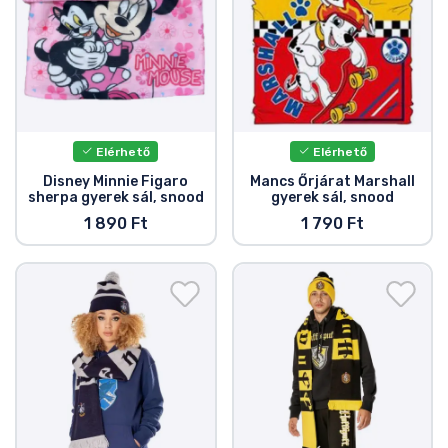
Elérhető
Elérhető
Disney Minnie Figaro
Mancs Őrjárat Marshall
sherpa gyerek sál, snood
gyerek sál, snood
1 890 Ft
1 790 Ft