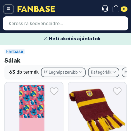
0
Menü
Heti akciós ajánlatok
Fanbase
Belépés
Regisztráció
Sálak
Legújabb cuccok
63
db termék
Legnépszerűbb
Kategóriák
Má
Akciós ajánlatok
Express szállítás
Előrendelhető cuccok
Outlet cuccok