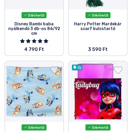
Elérhető
Elérhető
Disney Bambi baba
Harry Potter Mardekár
nyálkendő 3 db-os 86/92
scarf kulcstartó
cm
4 790 Ft
3 590 Ft
Új
Elérhető
Elérhető