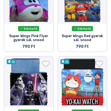
Elérhető
Elérhető
Super Wings Pink Flyer
Super Wings Red gyerek
gyerek sál, snood
sál, snood
790 Ft
790 Ft
Új
Új