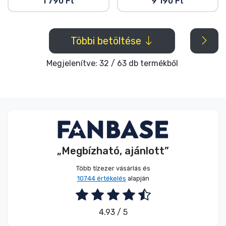
1 790 Ft
9 190 Ft
Többi betöltése
Megjelenítve: 32 / 63 db termékből
„Megbízható, ajánlott”
Több tízezer vásárlás és
10744 értékelés
alapján
4.93 / 5