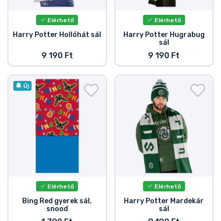
Elérhető
Elérhető
Harry Potter Hollóhát sál
Harry Potter Hugrabug
sál
9 190 Ft
9 190 Ft
Új
Elérhető
Elérhető
Bing Red gyerek sál,
Harry Potter Mardekár
snood
sál