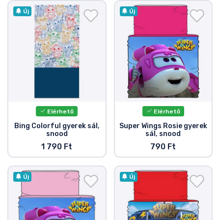
Új
Új
Elérhető
Elérhető
Bing Colorful gyerek sál,
Super Wings Rosie gyerek
snood
sál, snood
1 790 Ft
790 Ft
Új
Új