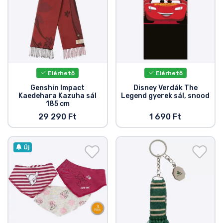
Elérhető
Elérhető
Genshin Impact
Disney Verdák The
Kaedehara Kazuha sál
Legend gyerek sál, snood
185 cm
29 290 Ft
1 690 Ft
Új