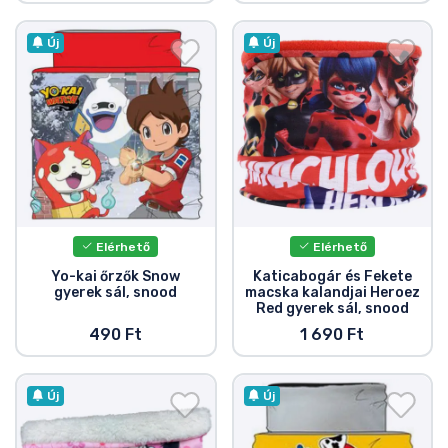
Új
Új
Elérhető
Elérhető
Yo-kai őrzők Snow
Katicabogár és Fekete
gyerek sál, snood
macska kalandjai Heroez
Red gyerek sál, snood
490 Ft
1 690 Ft
Új
Új