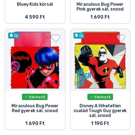
Bluey Kids körsál
Miraculous Bug Power
Pink gyerek sál, snood
4 590 Ft
1 690 Ft
Új
Új
Elérhető
Elérhető
Miraculous Bug Power
Disney A Hihetetlen
Red gyerek sál, snood
család Tough Guy gyerek
sál, snood
1 690 Ft
1 190 Ft