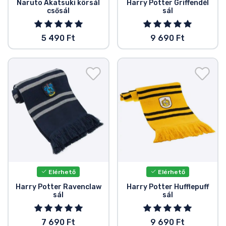
Zenés cuccok
Naruto Akatsuki körsál
Harry Potter Griffendél
csősál
sál
Terméktípusok
5 490 Ft
9 690 Ft
Márkák
Elérhető
Elérhető
Harry Potter Ravenclaw
Harry Potter Hufflepuff
sál
sál
7 690 Ft
9 690 Ft