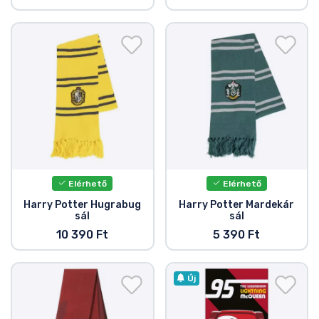
Elérhető
Elérhető
Harry Potter Hugrabug
Harry Potter Mardekár
sál
sál
10 390 Ft
5 390 Ft
Új