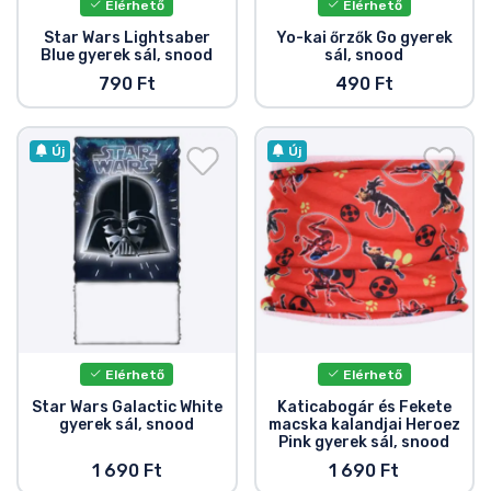
Elérhető
Elérhető
Star Wars Lightsaber
Yo-kai őrzők Go gyerek
Blue gyerek sál, snood
sál, snood
790 Ft
490 Ft
Új
Új
Elérhető
Elérhető
Star Wars Galactic White
Katicabogár és Fekete
gyerek sál, snood
macska kalandjai Heroez
Pink gyerek sál, snood
1 690 Ft
1 690 Ft