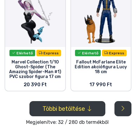
Elérhető
Express
Elérhető
Express
Marvel Collection 1/10
Fallout McFarlane Elite
Ghost-Spider (The
Edition akciófigura Lucy
Amazing Spider-Man #1)
18 cm
PVC szobor figura 17 cm
20 390 Ft
17 990 Ft
Többi betöltése
Megjelenítve: 32 / 280 db termékből