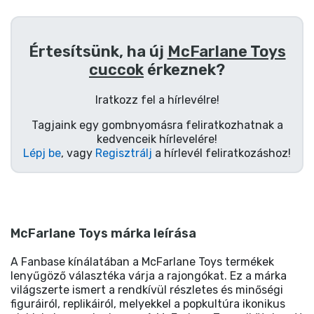
Értesítsünk, ha új
McFarlane Toys
cuccok
érkeznek?
Iratkozz fel a hírlevélre!
Tagjaink egy gombnyomásra feliratkozhatnak a
kedvenceik hírlevelére!
Lépj be
, vagy
Regisztrálj
a hírlevél feliratkozáshoz!
McFarlane Toys márka leírása
A Fanbase kínálatában a McFarlane Toys termékek
lenyűgöző választéka várja a rajongókat. Ez a márka
világszerte ismert a rendkívül részletes és minőségi
figuráiról, replikáiról, melyekkel a popkultúra ikonikus