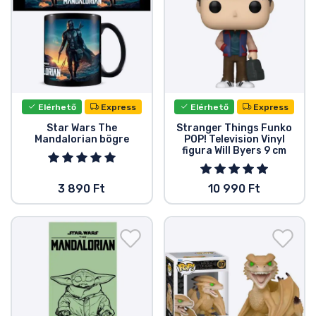
Elérhető
Express
Elérhető
Express
Star Wars The
Stranger Things Funko
Mandalorian bögre
POP! Television Vinyl
figura Will Byers 9 cm
3 890 Ft
10 990 Ft