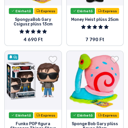
Elérhető
Express
Elérhető
Express
SpongyaBob Gary
Money Heist plüss 25cm
Csigusz plüss 13cm
4 690 Ft
7 790 Ft
Új
Elérhető
Express
Elérhető
Express
Funko POP figura
Sponge Bob Gary plüss