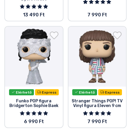
13 490 Ft
7 990 Ft
Elérhető
Express
Elérhető
Express
Funko POP figura
Stranger Things POP! TV
Bridgerton Sophie Baek
Vinyl figura Eleven 9 cm
6 990 Ft
7 990 Ft