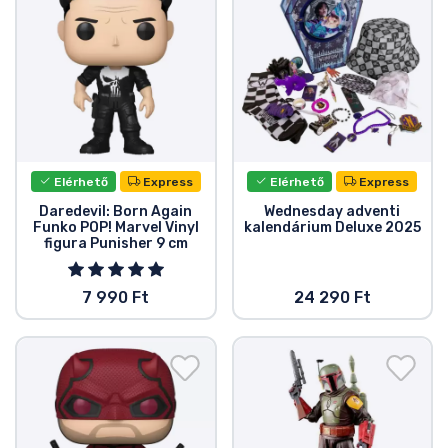
Elérhető
Express
Elérhető
Express
Daredevil: Born Again
Wednesday adventi
Funko POP! Marvel Vinyl
kalendárium Deluxe 2025
figura Punisher 9 cm
7 990 Ft
24 290 Ft