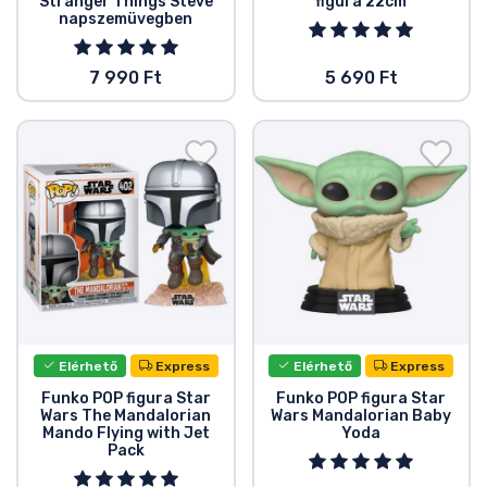
Stranger Things Steve
figura 22cm
napszemüvegben
7 990 Ft
5 690 Ft
Elérhető
Express
Elérhető
Express
Funko POP figura Star
Funko POP figura Star
Wars The Mandalorian
Wars Mandalorian Baby
Mando Flying with Jet
Yoda
Pack