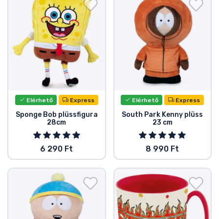
Ajándékkártya
Szállítás és fizetés
Sorozatos cuccok
Filmes cuccok
Elérhető
Express
Elérhető
Express
Mesés cuccok
Sponge Bob plüssfigura
South Park Kenny plüss
28cm
23 cm
Animés cuccok
6 290 Ft
8 990 Ft
Gamer cuccok
Sportos cuccok