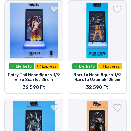
Ajándékkártya
Szállítás és fizetés
Sorozatos cuccok
Filmes cuccok
Mesés cuccok
Elérhető
Express
Elérhető
Express
Fairy Tail Neon figura 1/9
Naruto Neon figura 1/9
Erza Scarlet 25 cm
Naruto Uzumaki 25 cm
Animés cuccok
32 590 Ft
32 590 Ft
Gamer cuccok
Sportos cuccok