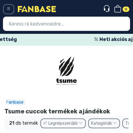
0
Menü
Heti akciós ajánlatok
Belépés
Regisztráció
Legújabb cuccok
Akciós ajánlatok
Express szállítás
Fanbase
Előrendelhető cuccok
Tsume cuccok termékek ajándékok
Outlet cuccok
21
db termék
Legnépszerűbb
Kategóriák
Típ