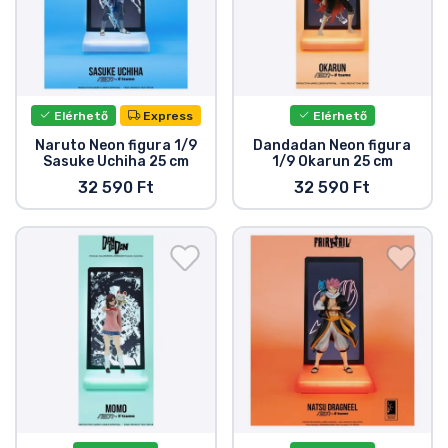
Zenés cuccok
Terméktípusok
Elérhető
Express
Elérhető
Márkák
Naruto Neon figura 1/9
Dandadan Neon figura
Sasuke Uchiha 25 cm
1/9 Okarun 25 cm
32 590 Ft
32 590 Ft