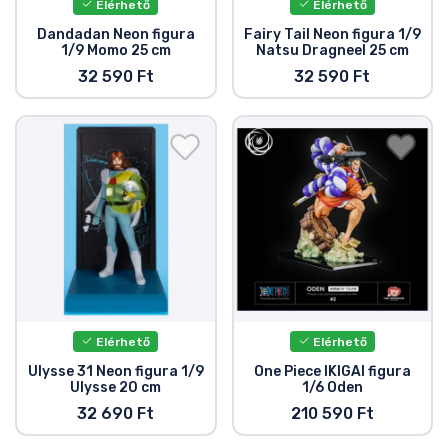
Elérhető
Elérhető
Dandadan Neon figura
Fairy Tail Neon figura 1/9
1/9 Momo 25 cm
Natsu Dragneel 25 cm
32 590 Ft
32 590 Ft
Elérhető
Elérhető
Ulysse 31 Neon figura 1/9
One Piece IKIGAI figura
Ulysse 20 cm
1/6 Oden
32 690 Ft
210 590 Ft