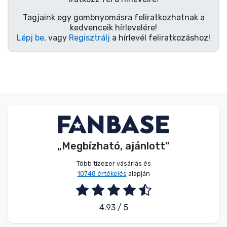
Tagjaink egy gombnyomásra feliratkozhatnak a
kedvenceik hírlevelére!
Lépj be
, vagy
Regisztrálj
a hírlevél feliratkozáshoz!
„Megbízható, ajánlott”
Több tízezer vásárlás és
10748 értékelés
alapján
4.93 / 5