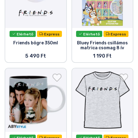
Elérhető
Express
Elérhető
Express
Friends bögre 350ml
Bluey Friends csillámos
matrica csomag 8 ív
5 490 Ft
1 190 Ft
Elérhető
Express
Elérhető
Express