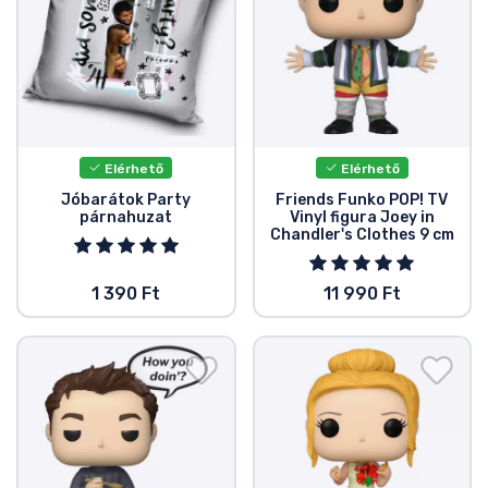
Elérhető
Elérhető
Jóbarátok Party
Friends Funko POP! TV
párnahuzat
Vinyl figura Joey in
Chandler's Clothes 9 cm
1 390 Ft
11 990 Ft