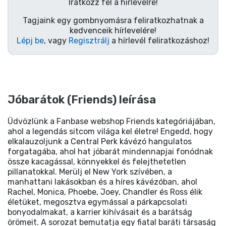
Iratkozz fel a hírlevélre!
Tagjaink egy gombnyomásra feliratkozhatnak a
kedvenceik hírlevelére!
Lépj be
, vagy
Regisztrálj
a hírlevél feliratkozáshoz!
Jóbarátok (Friends) leírása
Üdvözlünk a Fanbase webshop Friends kategóriájában,
ahol a legendás sitcom világa kel életre! Engedd, hogy
elkalauzoljunk a Central Perk kávézó hangulatos
forgatagába, ahol hat jóbarát mindennapjai fonódnak
össze kacagással, könnyekkel és felejthetetlen
pillanatokkal. Merülj el New York szívében, a
manhattani lakásokban és a híres kávézóban, ahol
Rachel, Monica, Phoebe, Joey, Chandler és Ross élik
életüket, megosztva egymással a párkapcsolati
bonyodalmakat, a karrier kihívásait és a barátság
örömeit. A sorozat bemutatja egy fiatal baráti társaság