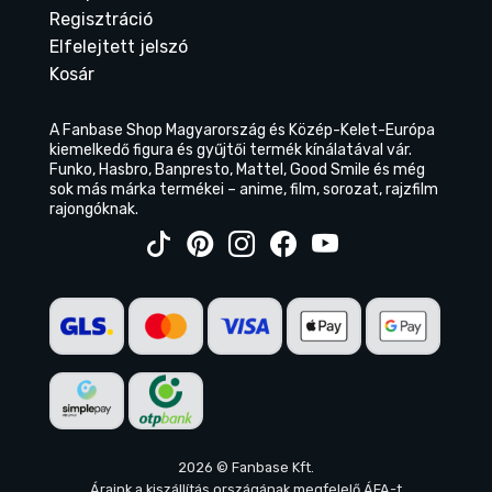
Regisztráció
Elfelejtett jelszó
Kosár
A Fanbase Shop Magyarország és Közép-Kelet-Európa
kiemelkedő figura és gyűjtői termék kínálatával vár.
Funko, Hasbro, Banpresto, Mattel, Good Smile és még
sok más márka termékei – anime, film, sorozat, rajzfilm
rajongóknak.
2026 © Fanbase Kft.
Áraink a kiszállítás országának megfelelő ÁFA-t