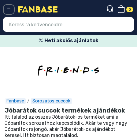
0
Menü
Heti akciós ajánlatok
Belépés
Regisztráció
Legújabb cuccok
Akciós ajánlatok
Express szállítás
Fanbase
Sorozatos cuccok
Jóbarátok cuccok termékek ajándékok
Előrendelhető cuccok
Itt találod az összes Jóbarátok-os terméket ami a
Jóbarátok sorozathoz kapcsolódik. Akár te vagy nagy
Outlet cuccok
Jóbarátok rajongó, akár Jóbarátok-os ajándékot
keresel, itt biztosan megtalálod.