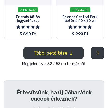
Elérhető
Elérhető
Friends A5-ös
Friends Central Perk
jegyzetfüzet
lábtörlő 40 x 60 cm
3 890 Ft
9 990 Ft
Többi betöltése
Megjelenítve: 32 / 53 db termékből
Értesítsünk, ha új
Jóbarátok
cuccok
érkeznek?