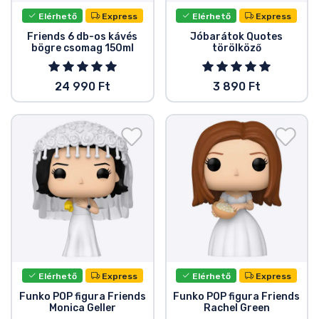
Zenés cuccok
Elérhető
Express
Elérhető
Express
Friends 6 db-os kávés
Jóbarátok Quotes
Terméktípusok
bögre csomag 150ml
törölköző
24 990 Ft
3 890 Ft
Márkák
Elérhető
Express
Elérhető
Express
Funko POP figura Friends
Funko POP figura Friends
Monica Geller
Rachel Green