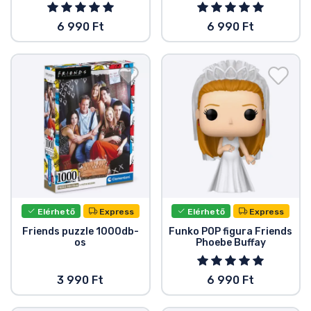
6 990 Ft
6 990 Ft
Elérhető
Express
Elérhető
Express
Friends puzzle 1000db-
Funko POP figura Friends
os
Phoebe Buffay
3 990 Ft
6 990 Ft