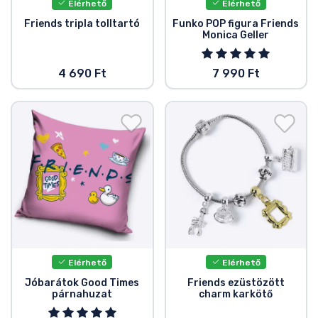
Elérhető
Elérhető
Friends tripla tolltartó
Funko POP figura Friends
Monica Geller
4 690 Ft
7 990 Ft
Elérhető
Elérhető
Jóbarátok Good Times
Friends ezüstözött
párnahuzat
charm karkötő