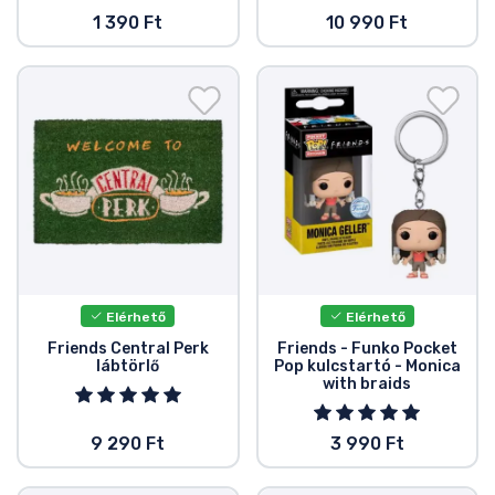
1 390 Ft
10 990 Ft
Elérhető
Elérhető
Friends Central Perk
Friends - Funko Pocket
lábtörlő
Pop kulcstartó - Monica
with braids
9 290 Ft
3 990 Ft