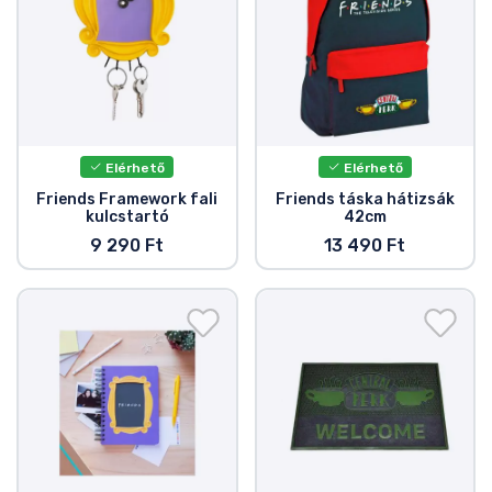
Elérhető
Elérhető
Friends Framework fali
Friends táska hátizsák
kulcstartó
42cm
9 290 Ft
13 490 Ft