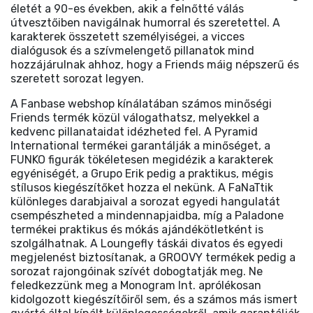
életét a 90-es években, akik a felnőtté válás
útvesztőiben navigálnak humorral és szeretettel. A
karakterek összetett személyiségei, a vicces
dialógusok és a szívmelengető pillanatok mind
hozzájárulnak ahhoz, hogy a Friends máig népszerű és
szeretett sorozat legyen.
A Fanbase webshop kínálatában számos minőségi
Friends termék közül válogathatsz, melyekkel a
kedvenc pillanataidat idézheted fel. A Pyramid
International termékei garantálják a minőséget, a
FUNKO figurák tökéletesen megidézik a karakterek
egyéniségét, a Grupo Erik pedig a praktikus, mégis
stílusos kiegészítőket hozza el nekünk. A FaNaTtik
különleges darabjaival a sorozat egyedi hangulatát
csempészheted a mindennapjaidba, míg a Paladone
termékei praktikus és mókás ajándékötletként is
szolgálhatnak. A Loungefly táskái divatos és egyedi
megjelenést biztosítanak, a GROOVY termékek pedig a
sorozat rajongóinak szívét dobogtatják meg. Ne
feledkezzünk meg a Monogram Int. aprólékosan
kidolgozott kiegészítőiről sem, és a számos más ismert