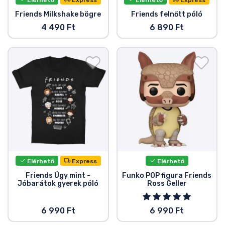
Friends Milkshake bögre
Friends felnőtt póló
4 490 Ft
6 890 Ft
Elérhető
Express
Elérhető
Friends Úgy mint -
Funko POP figura Friends
Jóbarátok gyerek póló
Ross Geller
6 990 Ft
6 990 Ft