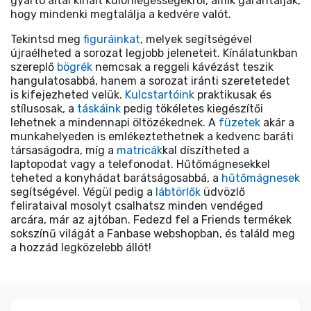
gyártó által kínált különlegességekről, amik garantálják,
hogy mindenki megtalálja a kedvére valót.
Tekintsd meg
figuráinkat
, melyek segítségével
újraélheted a sorozat legjobb jeleneteit. Kínálatunkban
szereplő
bögrék
nemcsak a reggeli kávézást teszik
hangulatosabbá, hanem a sorozat iránti szeretetedet
is kifejezheted velük.
Kulcstartóink
praktikusak és
stílusosak, a
táskáink
pedig tökéletes kiegészítői
lehetnek a mindennapi öltözékednek. A
füzetek
akár a
munkahelyeden is emlékeztethetnek a kedvenc baráti
társaságodra, míg a
matricák
kal díszítheted a
laptopodat vagy a telefonodat. Hűtőmágnesekkel
teheted a konyhádat barátságosabbá, a
hűtőmágnesek
segítségével. Végül pedig a
lábtörlők
üdvözlő
felirataival mosolyt csalhatsz minden vendéged
arcára, már az ajtóban. Fedezd fel a Friends termékek
sokszínű világát a Fanbase webshopban, és találd meg
a hozzád legközelebb állót!