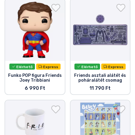
Elérhető
Express
Elérhető
Express
Funko POP figura Friends
Friends asztali alátét és
Joey Tribbiani
poháralátét csomag
6 990 Ft
11 790 Ft