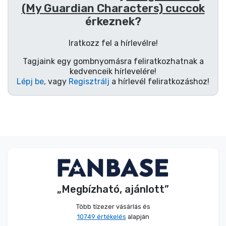
Zenés cuccok
(My Guardian Characters) cuccok
érkeznek?
Terméktípusok
Iratkozz fel a hírlevélre!
Tagjaink egy gombnyomásra feliratkozhatnak a
Márkák
kedvenceik hírlevelére!
Lépj be
, vagy
Regisztrálj
a hírlevél feliratkozáshoz!
„Megbízható, ajánlott”
Több tízezer vásárlás és
10749 értékelés
alapján