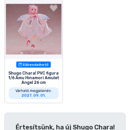
Ajándékkártya
Szállítás és fizetés
Sorozatos cuccok
Filmes cuccok
Mesés cuccok
Előrendelhető
Shugo Chara! PVC figura
1/6 Amu Hinamori Amulet
Animés cuccok
Angel 26 cm
Várható megjelenés:
2027. 09. 01.
Gamer cuccok
Sportos cuccok
Értesítsünk, ha új
Shugo Chara!