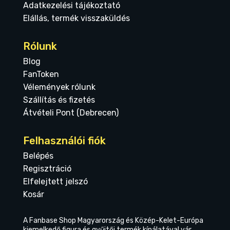
Adatkezelési tájékoztató
Elállás, termék visszaküldés
Rólunk
Blog
FanToken
Vélemények rólunk
Szállítás és fizetés
Átvételi Pont (Debrecen)
Felhasználói fiók
Belépés
Regisztráció
Elfelejtett jelszó
Kosár
A Fanbase Shop Magyarország és Közép-Kelet-Európa
kiemelkedő figura és gyűjtői termék kínálatával vár.