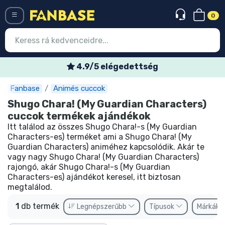
0
Menü
4.9/5 elégedettség
Fanbase
Animés cuccok
Belépés
Regisztráció
Shugo Chara! (My Guardian Characters)
cuccok termékek ajándékok
Legújabb cuccok
Itt találod az összes Shugo Chara!-s (My Guardian
Characters-es) terméket ami a Shugo Chara! (My
Akciós ajánlatok
Guardian Characters) animéhez kapcsolódik. Akár te
vagy nagy Shugo Chara! (My Guardian Characters)
Express szállítás
rajongó, akár Shugo Chara!-s (My Guardian
Characters-es) ajándékot keresel, itt biztosan
Előrendelhető cuccok
megtalálod.
Outlet cuccok
1
db termék
Legnépszerűbb
Típusok
Márkák