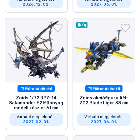
2026. 12. 02.
2027. 06. 01.
Új
Előrendelhető
Előrendelhető
Zoids 1/72 RPZ-14
Zoids akciófigura AM-
Salamander F2 Műanyag
Z02 Blade Liger 38 cm
modell készlet 61 cm
Várható megjelenés:
Várható megjelenés:
2027. 02. 01.
2027. 06. 01.