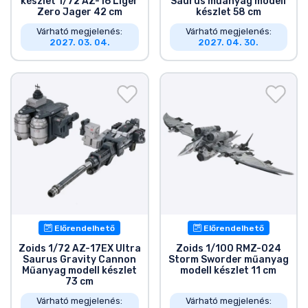
készlet 1/72 AZ-16 Liger
Saurus műanyag modell
Zero Jager 42 cm
készlet 58 cm
Várható megjelenés:
Várható megjelenés:
2027. 03. 04.
2027. 04. 30.
Előrendelhető
Előrendelhető
Zoids 1/72 AZ-17EX Ultra
Zoids 1/100 RMZ-024
Saurus Gravity Cannon
Storm Sworder műanyag
Műanyag modell készlet
modell készlet 11 cm
73 cm
Várható megjelenés:
Várható megjelenés: