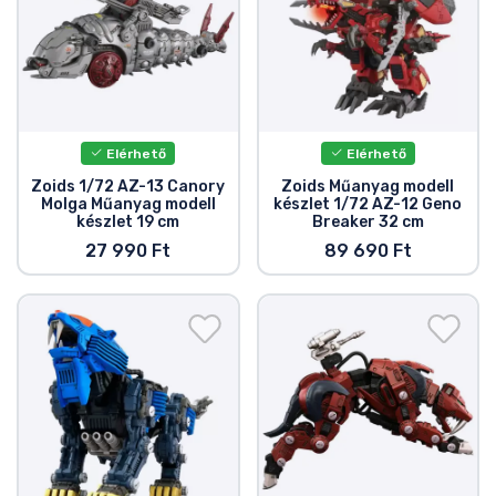
Ajándékkártya
Szállítás és fizetés
Sorozatos cuccok
Elérhető
Elérhető
Filmes cuccok
Zoids 1/72 AZ-13 Canory
Zoids Műanyag modell
Molga Műanyag modell
készlet 1/72 AZ-12 Geno
készlet 19 cm
Breaker 32 cm
Mesés cuccok
27 990 Ft
89 690 Ft
Animés cuccok
Gamer cuccok
Sportos cuccok