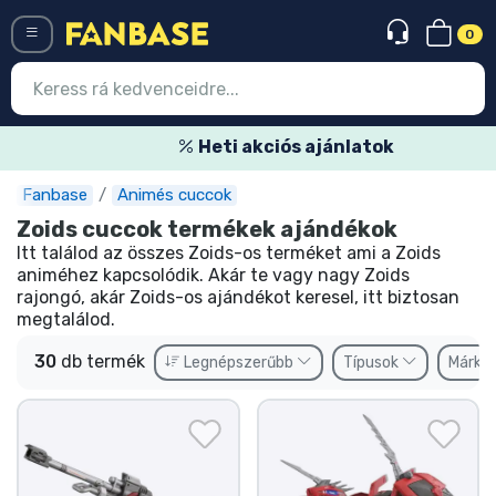
0
Menü
Heti akciós ajánlatok
Fanbase
Animés cuccok
Belépés
Regisztráció
Zoids cuccok termékek ajándékok
Itt találod az összes Zoids-os terméket ami a Zoids
Legújabb cuccok
animéhez kapcsolódik. Akár te vagy nagy Zoids
rajongó, akár Zoids-os ajándékot keresel, itt biztosan
Akciós ajánlatok
megtalálod.
Express szállítás
30
db termék
Legnépszerűbb
Típusok
Márká
Előrendelhető cuccok
Outlet cuccok