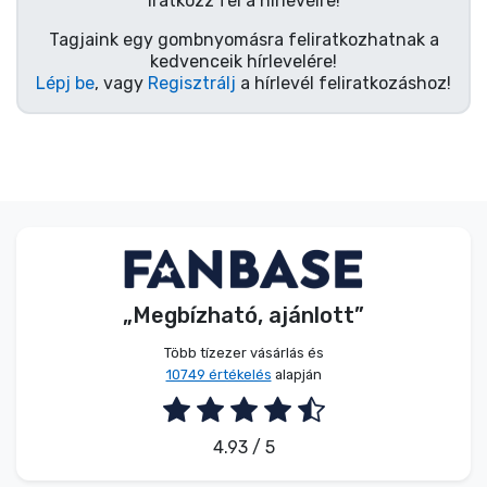
Iratkozz fel a hírlevélre!
Tagjaink egy gombnyomásra feliratkozhatnak a
kedvenceik hírlevelére!
Lépj be
, vagy
Regisztrálj
a hírlevél feliratkozáshoz!
„Megbízható, ajánlott”
Több tízezer vásárlás és
10749 értékelés
alapján
4.93 / 5