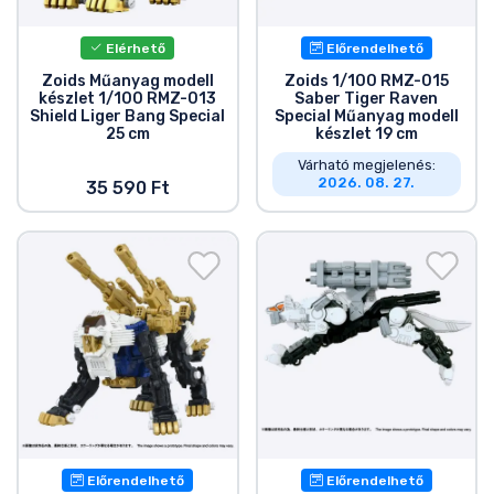
Zenés cuccok
Elérhető
Előrendelhető
Terméktípusok
Zoids Műanyag modell
Zoids 1/100 RMZ-015
készlet 1/100 RMZ-013
Saber Tiger Raven
Shield Liger Bang Special
Special Műanyag modell
25 cm
készlet 19 cm
Márkák
Várható megjelenés:
2026. 08. 27.
35 590 Ft
Előrendelhető
Előrendelhető