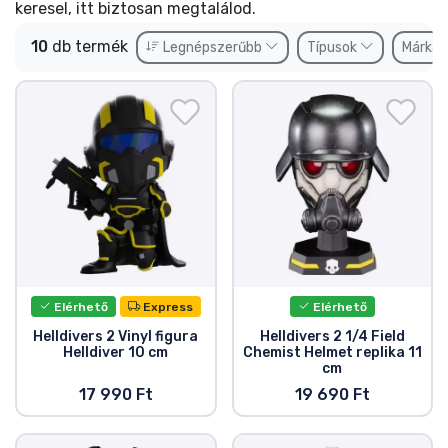
Ajándékkártya
keresel, itt biztosan megtalálod.
Szállítás és fizetés
10
db termék
Legnépszerűbb
Típusok
Márká
Sorozatos cuccok
Filmes cuccok
Mesés cuccok
Animés cuccok
Elérhető
Express
Elérhető
Gamer cuccok
Helldivers 2 Vinyl figura
Helldivers 2 1/4 Field
Helldiver 10 cm
Chemist Helmet replika 11
cm
Sportos cuccok
17 990 Ft
19 690 Ft