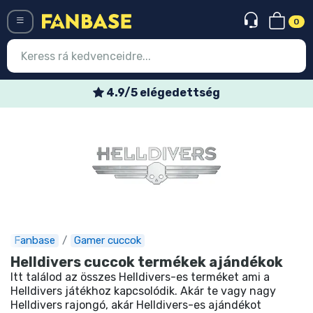
0
Menü
4.9/5 elégedettség
Belépés
Regisztráció
Legújabb cuccok
Akciós ajánlatok
Express szállítás
Fanbase
Gamer cuccok
Előrendelhető cuccok
Helldivers cuccok termékek ajándékok
Itt találod az összes Helldivers-es terméket ami a
Outlet cuccok
Helldivers játékhoz kapcsolódik. Akár te vagy nagy
Helldivers rajongó, akár Helldivers-es ajándékot