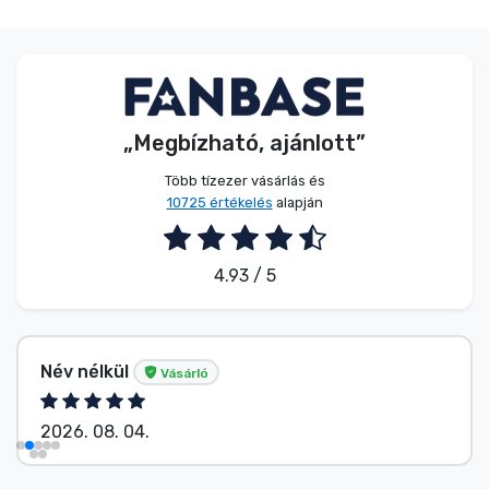
„Megbízható, ajánlott”
Több tízezer vásárlás és
10725 értékelés
alapján
4.93 / 5
Név nélkül
Vásárló
2026. 08. 04.