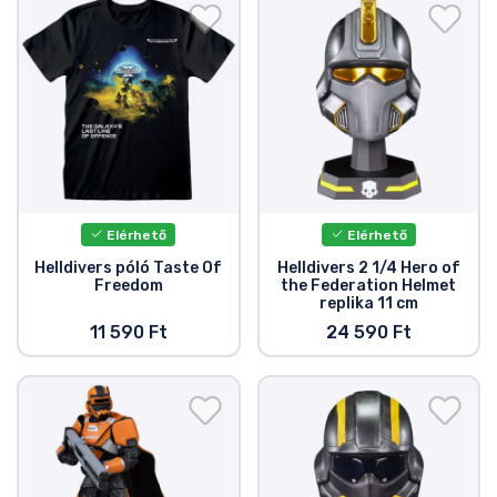
Zenés cuccok
Terméktípusok
Márkák
Elérhető
Elérhető
Helldivers póló Taste Of
Helldivers 2 1/4 Hero of
Freedom
the Federation Helmet
replika 11 cm
11 590 Ft
24 590 Ft