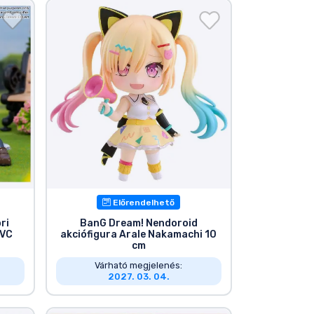
Előrendelhető
ri
BanG Dream! Nendoroid
PVC
akciófigura Arale Nakamachi 10
cm
Várható megjelenés:
2027. 03. 04.