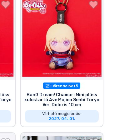
Előrendelhető
lüss
BanG Dream! Chamuri Mini plüss
 Toryo
kulcstartó Ave Mujica Senbi Toryo
Ver. Doloris 10 cm
Várható megjelenés:
2027. 04. 01.