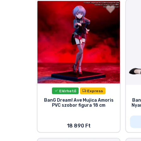
Szállítás és fizetés
Sorozatos cuccok
Filmes cuccok
Mesés cuccok
Animés cuccok
Elérhető
Express
Gamer cuccok
BanG Dream! Ave Mujica Amoris
Ban
PVC szobor figura 18 cm
Nyam
Sportos cuccok
18 890 Ft
Zenés cuccok