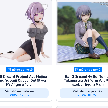
Előrendelhető
Előrendelhető
G Dream! Project Ave Mujica
BanG Dream! My Go! Tomo
u Yutenji Casual Outfit ver.
Takamatsu Uniform Ver. 
PVC figura 10 cm
szobor figura 9 cm
Várható megjelenés:
Várható megjelenés:
2026. 12. 02.
2026. 10. 26.