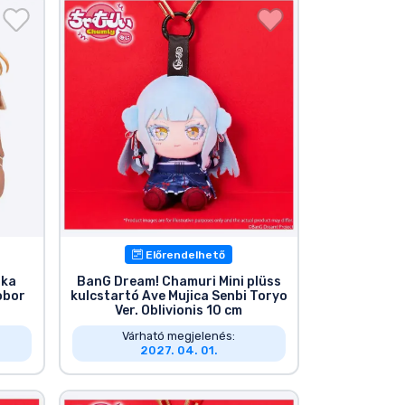
Előrendelhető
ika
BanG Dream! Chamuri Mini plüss
obor
kulcstartó Ave Mujica Senbi Toryo
Ver. Oblivionis 10 cm
Várható megjelenés:
2027. 04. 01.