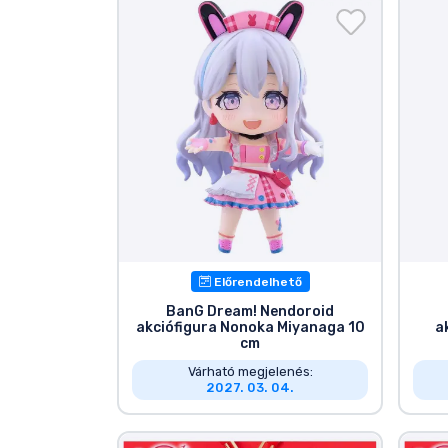
Terméktípusok
Márkák
Előrendelhető
BanG Dream! Nendoroid
akciófigura Nonoka Miyanaga 10
a
cm
Várható megjelenés:
2027. 03. 04.