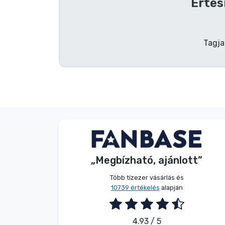
Értes
Tagja
G. Gábor
Vásárló
„Megbízható, ajánlott”
2026. 08. 07.
Több tízezer vásárlás és
10739 értékelés
alapján
4.93 / 5