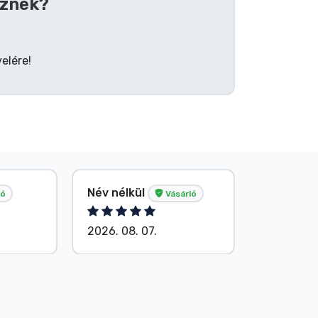
znek?
elére!
Tősér Al
Név nélkül
ló
Vásárló
Vásárló
2026. 08. 07.
2026. 08.