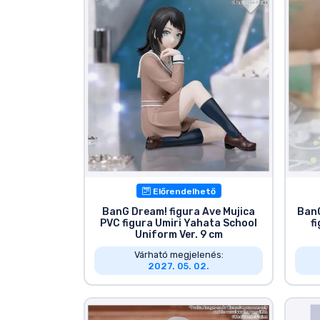
Előrendelhető
BanG Dream! figura Ave Mujica
BanG
PVC figura Umiri Yahata School
f
Uniform Ver. 9 cm
Várható megjelenés:
2027. 05. 02.