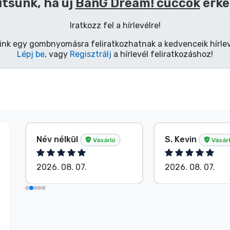
ítsünk, ha új
BanG Dream! cuccok
érke
Iratkozz fel a hírlevélre!
ink egy gombnyomásra feliratkozhatnak a kedvenceik hírlev
Lépj be
, vagy
Regisztrálj
a hírlevél feliratkozáshoz!
Név nélkül
S. Kevin
Vásárló
Vásár
2026. 08. 07.
2026. 08. 07.