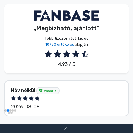
Zenés cuccok
Terméktípusok
„Megbízható, ajánlott”
Márkák
Több tízezer vásárlás és
10750 értékelés
alapján
4.93 / 5
Név nélkül
Vásárló
2026. 08. 08.