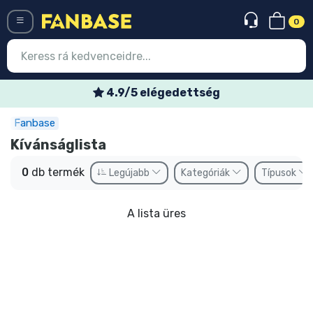
0
Menü
4.9/5 elégedettség
Fanbase
Belépés
Regisztráció
Kívánságlista
Legújabb cuccok
0
db termék
Legújabb
Kategóriák
Típusok
Akciós ajánlatok
A lista üres
Express szállítás
Előrendelhető cuccok
Outlet cuccok