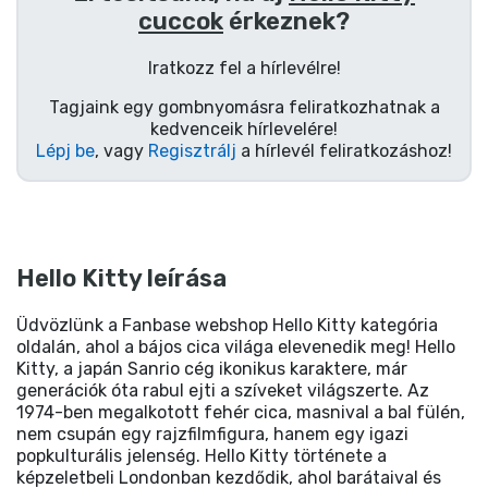
cuccok
érkeznek?
Iratkozz fel a hírlevélre!
Tagjaink egy gombnyomásra feliratkozhatnak a
kedvenceik hírlevelére!
Lépj be
, vagy
Regisztrálj
a hírlevél feliratkozáshoz!
Hello Kitty leírása
Üdvözlünk a Fanbase webshop Hello Kitty kategória
oldalán, ahol a bájos cica világa elevenedik meg! Hello
Kitty, a japán Sanrio cég ikonikus karaktere, már
generációk óta rabul ejti a szíveket világszerte. Az
1974-ben megalkotott fehér cica, masnival a bal fülén,
nem csupán egy rajzfilmfigura, hanem egy igazi
popkulturális jelenség. Hello Kitty története a
képzeletbeli Londonban kezdődik, ahol barátaival és