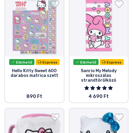
Elérhető
Express
Elérhető
Express
Hello Kitty Sweet 600
Sanrio My Melody
darabos matrica szett
mikroszálas
strandtörölköző
890 Ft
4 690 Ft