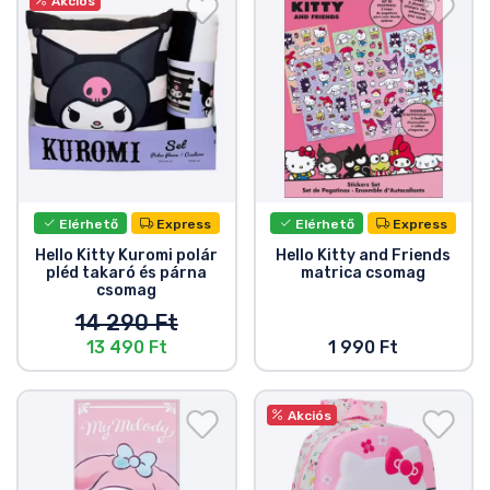
Akciós
Elérhető
Express
Elérhető
Express
Hello Kitty Kuromi polár
Hello Kitty and Friends
pléd takaró és párna
matrica csomag
csomag
14 290 Ft
13 490 Ft
1 990 Ft
Akciós