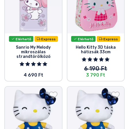
Elérhető
Express
Elérhető
Express
Sanrio My Melody
Hello Kitty 3D táska
mikroszálas
hátizsák 33cm
strandtörölköző
6 190 Ft
4 690 Ft
3 790 Ft