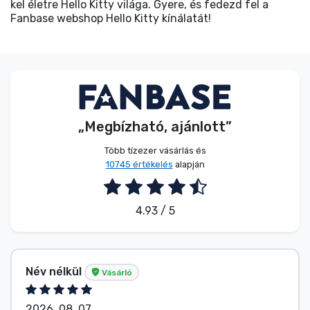
kel életre Hello Kitty világa. Gyere, és fedezd fel a
Fanbase webshop Hello Kitty kínálatát!
„Megbízható, ajánlott”
Több tízezer vásárlás és
10745 értékelés
alapján
4.93 / 5
Név nélkül
Vásárló
2026. 08. 07.