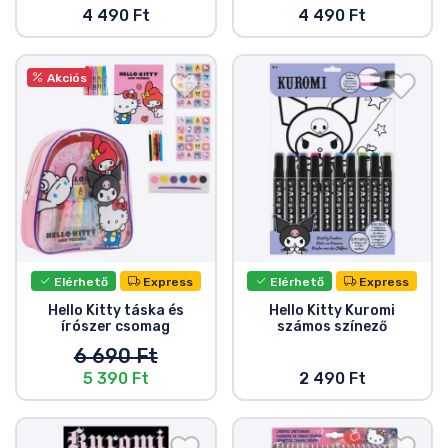
4 490 Ft
4 490 Ft
Akciós
Elérhető
Express
Elérhető
Express
Hello Kitty táska és
Hello Kitty Kuromi
írószer csomag
számos színező
6 690 Ft
5 390 Ft
2 490 Ft