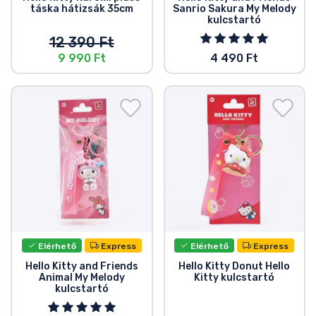
táska hátizsák 35cm
Sanrio Sakura My Melody
kulcstartó
12 390 Ft
9 990 Ft
4 490 Ft
Elérhető
Express
Elérhető
Express
Hello Kitty and Friends
Hello Kitty Donut Hello
Animal My Melody
Kitty kulcstartó
kulcstartó