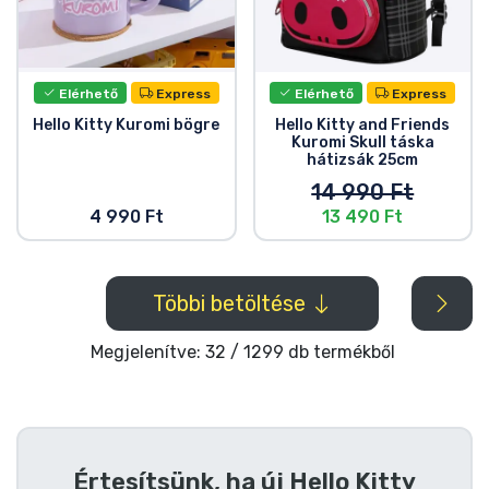
Elérhető
Express
Elérhető
Express
Hello Kitty Kuromi bögre
Hello Kitty and Friends
Kuromi Skull táska
hátizsák 25cm
14 990 Ft
4 990 Ft
13 490 Ft
Többi betöltése
Megjelenítve: 32 / 1299 db termékből
Értesítsünk, ha új
Hello Kitty