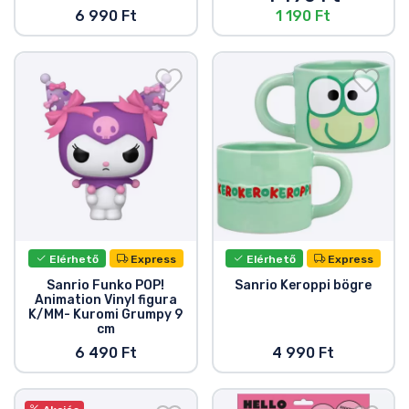
6 990 Ft
1 190 Ft
Elérhető
Express
Elérhető
Express
Sanrio Funko POP!
Sanrio Keroppi bögre
Animation Vinyl figura
K/MM- Kuromi Grumpy 9
cm
6 490 Ft
4 990 Ft