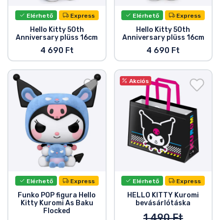
Elérhető
Express
Elérhető
Express
Hello Kitty 50th
Hello Kitty 50th
Anniversary plüss 16cm
Anniversary plüss 16cm
4 690 Ft
4 690 Ft
Akciós
Elérhető
Express
Elérhető
Express
Funko POP figura Hello
HELLO KITTY Kuromi
Kitty Kuromi As Baku
bevásárlótáska
Flocked
1 490 Ft