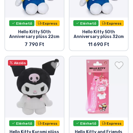
Elérhető
Express
Elérhető
Express
Hello Kitty 50th
Hello Kitty 50th
Anniversary plüss 22cm
Anniversary plüss 32cm
7 790 Ft
11 690 Ft
Akciós
Elérhető
Express
Elérhető
Express
Hello Kitty Kuromi plüss
Hello Kitty and Friends