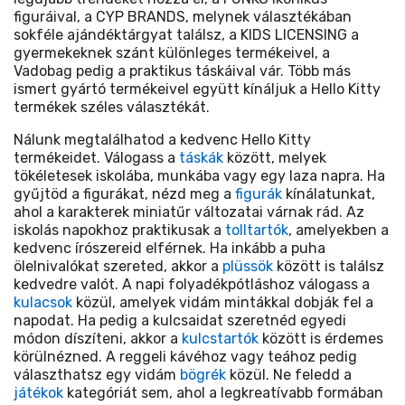
figuráival, a CYP BRANDS, melynek választékában
sokféle ajándéktárgyat találsz, a KIDS LICENSING a
gyermekeknek szánt különleges termékeivel, a
Vadobag pedig a praktikus táskáival vár. Több más
ismert gyártó termékeivel együtt kínáljuk a Hello Kitty
termékek széles választékát.
Nálunk megtalálhatod a kedvenc Hello Kitty
termékeidet. Válogass a
táskák
között, melyek
tökéletesek iskolába, munkába vagy egy laza napra. Ha
gyűjtöd a figurákat, nézd meg a
figurák
kínálatunkat,
ahol a karakterek miniatűr változatai várnak rád. Az
iskolás napokhoz praktikusak a
tolltartók
, amelyekben a
kedvenc írószereid elférnek. Ha inkább a puha
ölelnivalókat szereted, akkor a
plüssök
között is találsz
kedvedre valót. A napi folyadékpótláshoz válogass a
kulacsok
közül, amelyek vidám mintákkal dobják fel a
napodat. Ha pedig a kulcsaidat szeretnéd egyedi
módon díszíteni, akkor a
kulcstartók
között is érdemes
körülnézned. A reggeli kávéhoz vagy teához pedig
választhatsz egy vidám
bögrék
közül. Ne feledd a
játékok
kategóriát sem, ahol a legkreatívabb formában