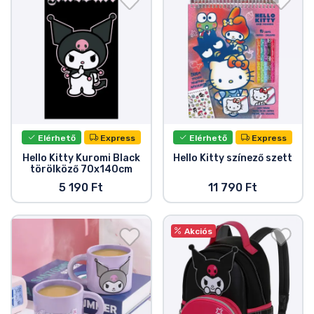
Elérhető
Express
Elérhető
Express
Hello Kitty Kuromi Black
Hello Kitty színező szett
törölköző 70x140cm
5 190 Ft
11 790 Ft
Akciós