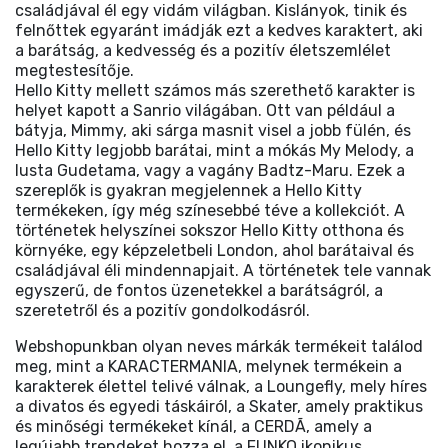
családjával él egy vidám világban. Kislányok, tinik és
felnőttek egyaránt imádják ezt a kedves karaktert, aki
a barátság, a kedvesség és a pozitív életszemlélet
megtestesítője.
Hello Kitty mellett számos más szerethető karakter is
helyet kapott a Sanrio világában. Ott van például a
bátyja, Mimmy, aki sárga masnit visel a jobb fülén, és
Hello Kitty legjobb barátai, mint a mókás My Melody, a
lusta Gudetama, vagy a vagány Badtz-Maru. Ezek a
szereplők is gyakran megjelennek a Hello Kitty
termékeken, így még színesebbé téve a kollekciót. A
történetek helyszínei sokszor Hello Kitty otthona és
környéke, egy képzeletbeli London, ahol barátaival és
családjával éli mindennapjait. A történetek tele vannak
egyszerű, de fontos üzenetekkel a barátságról, a
szeretetről és a pozitív gondolkodásról.
Webshopunkban olyan neves márkák termékeit találod
meg, mint a KARACTERMANIA, melynek termékein a
karakterek élettel telivé válnak, a Loungefly, mely híres
a divatos és egyedi táskáiról, a Skater, amely praktikus
és minőségi termékeket kínál, a CERDÃ, amely a
legújabb trendeket hozza el, a FUNKO ikonikus