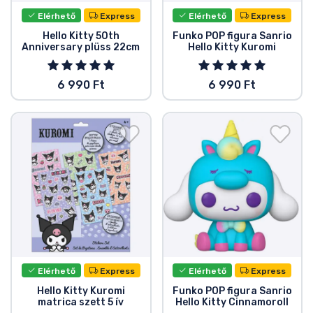
Zenés cuccok
Elérhető
Express
Elérhető
Express
Hello Kitty 50th
Funko POP figura Sanrio
Terméktípusok
Anniversary plüss 22cm
Hello Kitty Kuromi
6 990 Ft
6 990 Ft
Márkák
Elérhető
Express
Elérhető
Express
Hello Kitty Kuromi
Funko POP figura Sanrio
matrica szett 5 ív
Hello Kitty Cinnamoroll