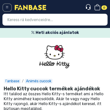
0
Menü
Heti akciós ajánlatok
Belépés
Regisztráció
Legújabb cuccok
Akciós ajánlatok
Express szállítás
Fanbase
Animés cuccok
Hello Kitty cuccok termékek ajándékok
Előrendelhető cuccok
Itt találod az összes Hello Kitty-s terméket ami a Hello
Kitty animéhez kapcsolódik. Akár te vagy nagy Hello
Outlet cuccok
Kitty rajongó, akár Hello Kitty-s ajándékot keresel, itt
biztosan megtalálod.