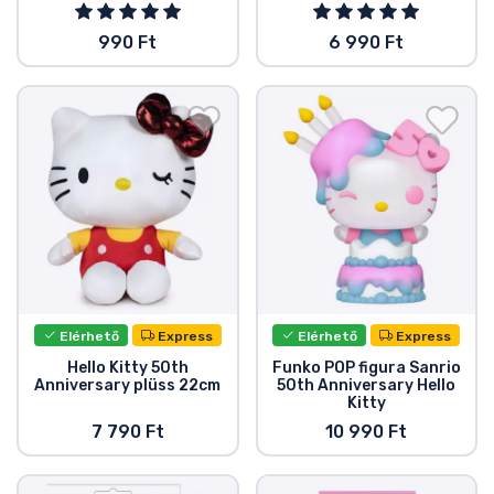
990 Ft
6 990 Ft
Elérhető
Express
Elérhető
Express
Hello Kitty 50th
Funko POP figura Sanrio
Anniversary plüss 22cm
50th Anniversary Hello
Kitty
7 790 Ft
10 990 Ft