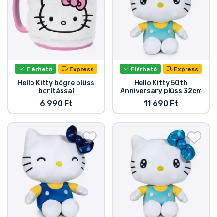
Elérhető
Express
Elérhető
Express
Hello Kitty bögre plüss
Hello Kitty 50th
borítással
Anniversary plüss 32cm
6 990 Ft
11 690 Ft