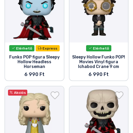
Ajándékkártya
Szállítás és fizetés
Sorozatos cuccok
Elérhető
Express
Elérhető
Filmes cuccok
Funko POP figura Sleepy
Sleepy Hollow Funko POP!
Hollow Headless
Movies Vinyl figura
Mesés cuccok
Horseman
Ichabod Crane 9 cm
6 990 Ft
6 990 Ft
Animés cuccok
Akciós
Gamer cuccok
Sportos cuccok