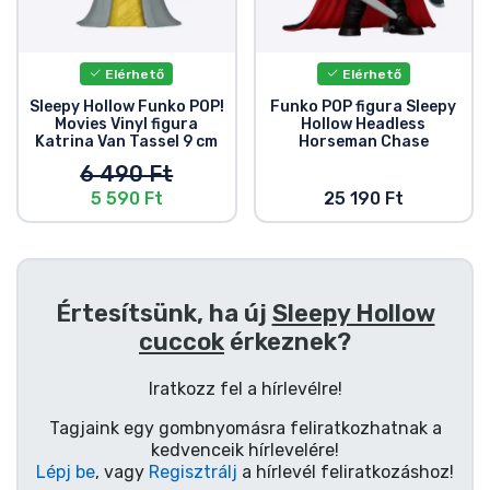
Zenés cuccok
Terméktípusok
Elérhető
Elérhető
Sleepy Hollow Funko POP!
Funko POP figura Sleepy
Movies Vinyl figura
Hollow Headless
Márkák
Katrina Van Tassel 9 cm
Horseman Chase
6 490 Ft
5 590 Ft
25 190 Ft
Értesítsünk, ha új
Sleepy Hollow
cuccok
érkeznek?
Iratkozz fel a hírlevélre!
Tagjaink egy gombnyomásra feliratkozhatnak a
kedvenceik hírlevelére!
Lépj be
, vagy
Regisztrálj
a hírlevél feliratkozáshoz!