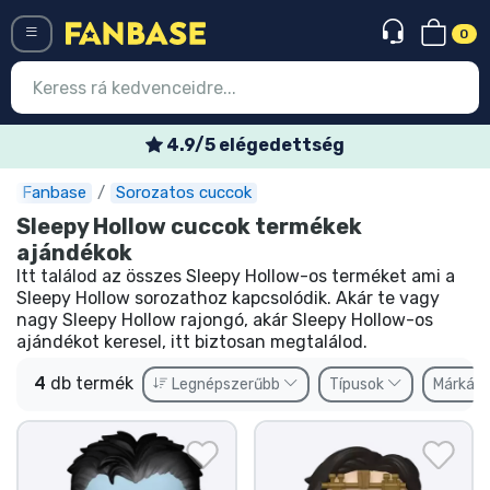
0
Menü
4.9/5 elégedettség
Fanbase
Sorozatos cuccok
Belépés
Regisztráció
Sleepy Hollow cuccok termékek
ajándékok
Legújabb cuccok
Itt találod az összes Sleepy Hollow-os terméket ami a
Sleepy Hollow sorozathoz kapcsolódik. Akár te vagy
Akciós ajánlatok
nagy Sleepy Hollow rajongó, akár Sleepy Hollow-os
ajándékot keresel, itt biztosan megtalálod.
Express szállítás
4
db termék
Legnépszerűbb
Típusok
Márkák
Előrendelhető cuccok
Outlet cuccok