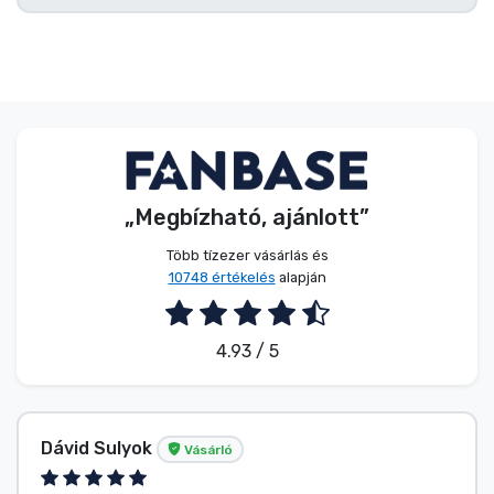
„Megbízható, ajánlott”
Több tízezer vásárlás és
10748 értékelés
alapján
4.93 / 5
Dávid Sulyok
Vásárló