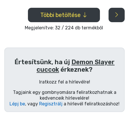
Többi betöltése
Megjelenítve: 32 / 224 db termékből
Értesítsünk, ha új
Demon Slayer
cuccok
érkeznek?
Iratkozz fel a hírlevélre!
Tagjaink egy gombnyomásra feliratkozhatnak a
kedvenceik hírlevelére!
Lépj be
, vagy
Regisztrálj
a hírlevél feliratkozáshoz!