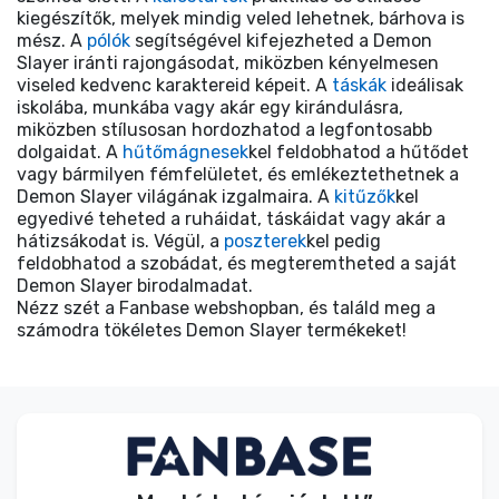
kiegészítők, melyek mindig veled lehetnek, bárhova is
mész. A
pólók
segítségével kifejezheted a Demon
Slayer iránti rajongásodat, miközben kényelmesen
viseled kedvenc karaktereid képeit. A
táskák
ideálisak
iskolába, munkába vagy akár egy kirándulásra,
miközben stílusosan hordozhatod a legfontosabb
dolgaidat. A
hűtőmágnesek
kel feldobhatod a hűtődet
vagy bármilyen fémfelületet, és emlékeztethetnek a
Demon Slayer világának izgalmaira. A
kitűzők
kel
egyedivé teheted a ruháidat, táskáidat vagy akár a
hátizsákodat is. Végül, a
poszterek
kel pedig
feldobhatod a szobádat, és megteremtheted a saját
Demon Slayer birodalmadat.
Nézz szét a Fanbase webshopban, és találd meg a
számodra tökéletes Demon Slayer termékeket!