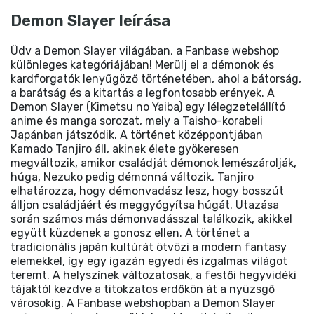
Demon Slayer leírása
Üdv a Demon Slayer világában, a Fanbase webshop
különleges kategóriájában! Merülj el a démonok és
kardforgatók lenyűgöző történetében, ahol a bátorság,
a barátság és a kitartás a legfontosabb erények. A
Demon Slayer (Kimetsu no Yaiba) egy lélegzetelállító
anime és manga sorozat, mely a Taisho-korabeli
Japánban játszódik. A történet középpontjában
Kamado Tanjiro áll, akinek élete gyökeresen
megváltozik, amikor családját démonok lemészárolják,
húga, Nezuko pedig démonná változik. Tanjiro
elhatározza, hogy démonvadász lesz, hogy bosszút
álljon családjáért és meggyógyítsa húgát. Utazása
során számos más démonvadásszal találkozik, akikkel
együtt küzdenek a gonosz ellen. A történet a
tradicionális japán kultúrát ötvözi a modern fantasy
elemekkel, így egy igazán egyedi és izgalmas világot
teremt. A helyszínek változatosak, a festői hegyvidéki
tájaktól kezdve a titokzatos erdőkön át a nyüzsgő
városokig. A Fanbase webshopban a Demon Slayer