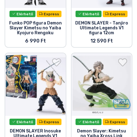
Elérhető
Express
Elérhető
Express
Funko POP figura Demon
DEMON SLAYER - Tanjiro
Slayer Kimetsu no Yaiba
Ultimate Legends V1
Kyojuro Rengoku
figura 12cm
6 990 Ft
12 590 Ft
Elérhető
Express
Elérhető
Express
DEMON SLAYER Inosuke
Demon Slayer: Kimetsu
Ultimate Legends V1
no Yaiba Xross Link