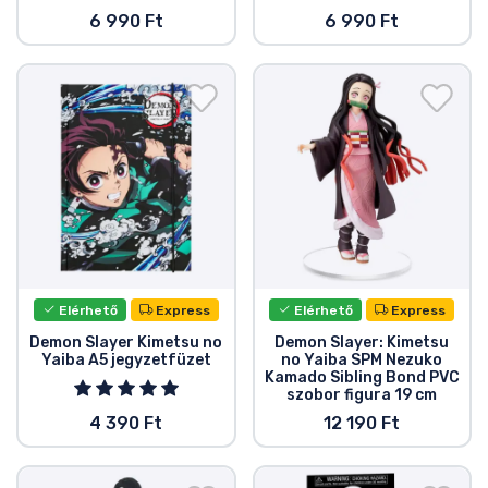
6 990 Ft
6 990 Ft
Elérhető
Express
Elérhető
Express
Demon Slayer Kimetsu no
Demon Slayer: Kimetsu
Yaiba A5 jegyzetfüzet
no Yaiba SPM Nezuko
Kamado Sibling Bond PVC
szobor figura 19 cm
4 390 Ft
12 190 Ft