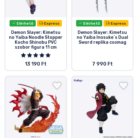
Elérhető
Express
Elérhető
Express
Demon Slayer: Kimetsu
Demon Slayer: Kimetsu
no Yaiba Noodle Stopper
no Yaiba Inosuke´s Dual
Kocho Shinobu PVC
Sword replika csomag
szobor figura 11 cm
13 190 Ft
7 990 Ft