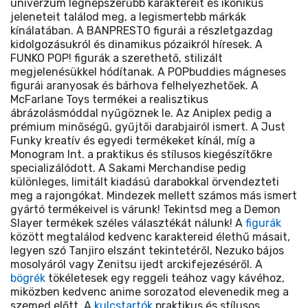
univerzum legnépszerűbb karaktereit és ikonikus
jeleneteit találod meg, a legismertebb márkák
kínálatában. A BANPRESTO figurái a részletgazdag
kidolgozásukról és dinamikus pózaikról híresek. A
FUNKO POP! figurák a szerethető, stilizált
megjelenésükkel hódítanak. A POPbuddies mágneses
figurái aranyosak és bárhova felhelyezhetőek. A
McFarlane Toys termékei a realisztikus
ábrázolásmóddal nyűgöznek le. Az Aniplex pedig a
prémium minőségű, gyűjtői darabjairól ismert. A Just
Funky kreatív és egyedi termékeket kínál, míg a
Monogram Int. a praktikus és stílusos kiegészítőkre
specializálódott. A Sakami Merchandise pedig
különleges, limitált kiadású darabokkal örvendezteti
meg a rajongókat. Mindezek mellett számos más ismert
gyártó termékeivel is várunk! Tekintsd meg a Demon
Slayer termékek széles választékát nálunk! A
figurák
között megtalálod kedvenc karaktereid élethű másait,
legyen szó Tanjiro elszánt tekintetéről, Nezuko bájos
mosolyáról vagy Zenitsu ijedt arckifejezéséről. A
bögrék
tökéletesek egy reggeli teához vagy kávéhoz,
miközben kedvenc anime sorozatod elevenedik meg a
szemed előtt. A
kulcstartók
praktikus és stílusos