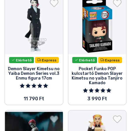
Elérhető
Express
Elérhető
Express
Demon Slayer Kimetsu no
Pocket Funko POP
Yaiba Demon Series vol.3
kulcstartó Demon Slayer
Enmu figura 17cm
Kimetsu no yaiba Tanjiro
Kamado
11 790 Ft
3 990 Ft