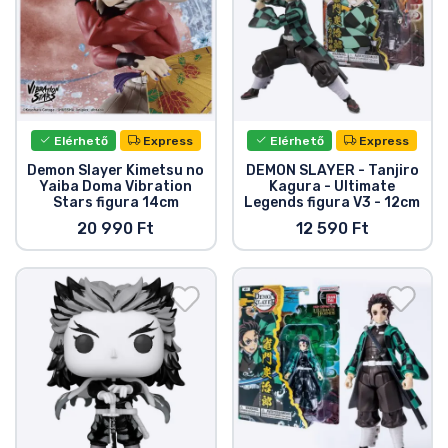
Elérhető
Express
Elérhető
Express
Demon Slayer Kimetsu no
DEMON SLAYER - Tanjiro
Yaiba Doma Vibration
Kagura - Ultimate
Stars figura 14cm
Legends figura V3 - 12cm
20 990 Ft
12 590 Ft