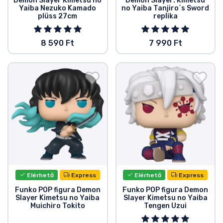
Demon Slayer Kimetsu no
Demon Slayer: Kimetsu
Yaiba Nezuko Kamado
no Yaiba Tanjiro´s Sword
plüss 27cm
replika
8 590 Ft
7 990 Ft
Elérhető
Express
Elérhető
Express
Funko POP figura Demon
Funko POP figura Demon
Slayer Kimetsu no Yaiba
Slayer Kimetsu no Yaiba
Muichiro Tokito
Tengen Uzui