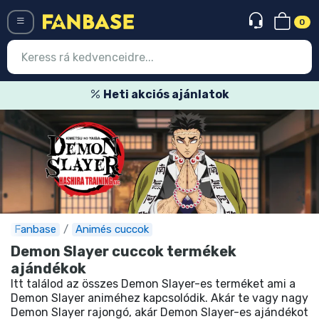
0
Menü
Heti akciós ajánlatok
Belépés
Regisztráció
Legújabb cuccok
Akciós ajánlatok
Express szállítás
Fanbase
Animés cuccok
Demon Slayer cuccok termékek
Előrendelhető cuccok
ajándékok
Itt találod az összes Demon Slayer-es terméket ami a
Outlet cuccok
Demon Slayer animéhez kapcsolódik. Akár te vagy nagy
Demon Slayer rajongó, akár Demon Slayer-es ajándékot