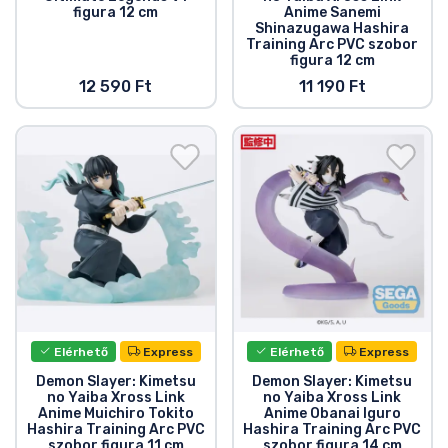
figura 12 cm
Anime Sanemi
Shinazugawa Hashira
Training Arc PVC szobor
figura 12 cm
12 590 Ft
11 190 Ft
Elérhető
Express
Elérhető
Express
Demon Slayer: Kimetsu
Demon Slayer: Kimetsu
no Yaiba Xross Link
no Yaiba Xross Link
Anime Muichiro Tokito
Anime Obanai Iguro
Hashira Training Arc PVC
Hashira Training Arc PVC
szobor figura 11 cm
szobor figura 14 cm