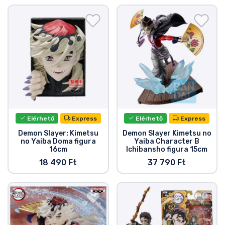
Elérhető
Express
Elérhető
Express
Demon Slayer: Kimetsu
Demon Slayer Kimetsu no
no Yaiba Doma figura
Yaiba Character B
16cm
Ichibansho figura 15cm
18 490 Ft
37 790 Ft