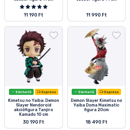
11 190 Ft
11 990 Ft
Elérhető
Express
Elérhető
Express
Kimetsu no Yaiba: Demon
Demon Slayer Kimetsu no
Slayer Nendoroid
Yaiba Doma Maximatic
akciófigura Tanjiro
figura 20cm
Kamado 10 cm
30 190 Ft
18 490 Ft