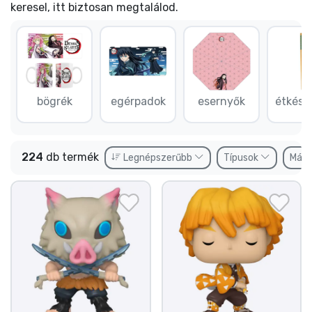
Ajándékkártya
keresel, itt biztosan megtalálod.
Szállítás és fizetés
Sorozatos cuccok
bögrék
egérpadok
esernyők
étkész
Filmes cuccok
Mesés cuccok
224
db termék
Legnépszerűbb
Típusok
Márk
Animés cuccok
Gamer cuccok
Sportos cuccok