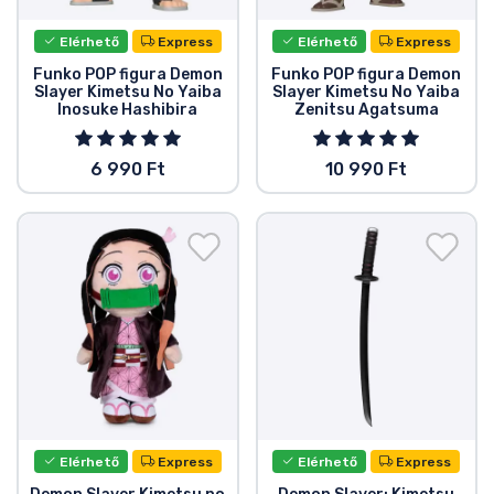
Zenés cuccok
Elérhető
Express
Elérhető
Express
Funko POP figura Demon
Funko POP figura Demon
Terméktípusok
Slayer Kimetsu No Yaiba
Slayer Kimetsu No Yaiba
Inosuke Hashibira
Zenitsu Agatsuma
Márkák
6 990 Ft
10 990 Ft
Elérhető
Express
Elérhető
Express