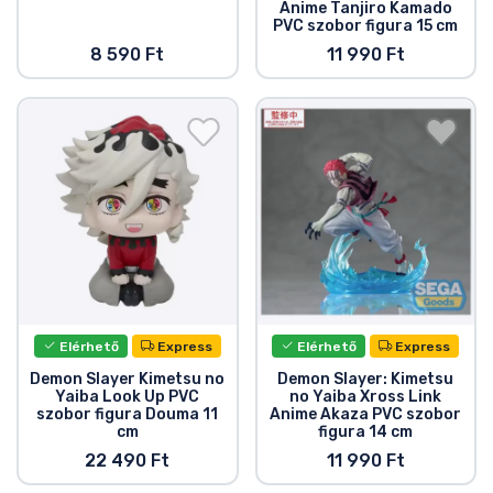
Anime Tanjiro Kamado
PVC szobor figura 15 cm
8 590 Ft
11 990 Ft
Elérhető
Express
Elérhető
Express
Demon Slayer Kimetsu no
Demon Slayer: Kimetsu
Yaiba Look Up PVC
no Yaiba Xross Link
szobor figura Douma 11
Anime Akaza PVC szobor
cm
figura 14 cm
22 490 Ft
11 990 Ft