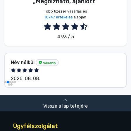
„Megbízható, ajánlott”
Több tízezer vásárlás és
10747 értékelés
alapján
4.93 / 5
Név nélkül
Vásárló
2026. 08. 07.
Vissza a lap tetejére
Ügyfélszolgálat