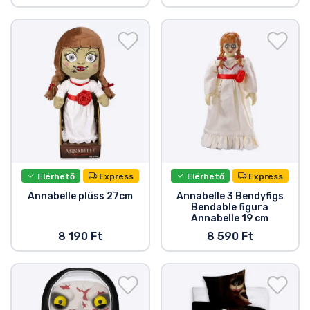
Zenés cuccok
Terméktípusok
Márkák
Elérhető
Express
Elérhető
Express
Annabelle plüss 27cm
Annabelle 3 Bendyfigs
Bendable figura
Annabelle 19 cm
8 190 Ft
8 590 Ft