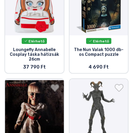
Elérhető
Elérhető
Loungefly Annabelle
The Nun Valak 1000 db-
Cosplay táska hátizsák
os Compact puzzle
26cm
37 790 Ft
4 690 Ft