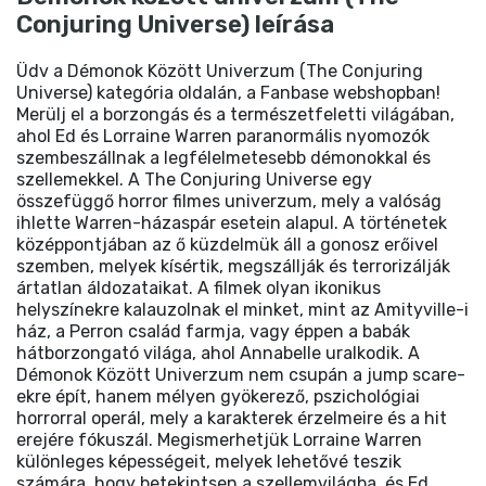
Conjuring Universe) leírása
Üdv a Démonok Között Univerzum (The Conjuring
Universe) kategória oldalán, a Fanbase webshopban!
Merülj el a borzongás és a természetfeletti világában,
ahol Ed és Lorraine Warren paranormális nyomozók
szembeszállnak a legfélelmetesebb démonokkal és
szellemekkel. A The Conjuring Universe egy
összefüggő horror filmes univerzum, mely a valóság
ihlette Warren-házaspár esetein alapul. A történetek
középpontjában az ő küzdelmük áll a gonosz erőivel
szemben, melyek kísértik, megszállják és terrorizálják
ártatlan áldozataikat. A filmek olyan ikonikus
helyszínekre kalauzolnak el minket, mint az Amityville-i
ház, a Perron család farmja, vagy éppen a babák
hátborzongató világa, ahol Annabelle uralkodik. A
Démonok Között Univerzum nem csupán a jump scare-
ekre épít, hanem mélyen gyökerező, pszichológiai
horrorral operál, mely a karakterek érzelmeire és a hit
erejére fókuszál. Megismerhetjük Lorraine Warren
különleges képességeit, melyek lehetővé teszik
számára, hogy betekintsen a szellemvilágba, és Ed