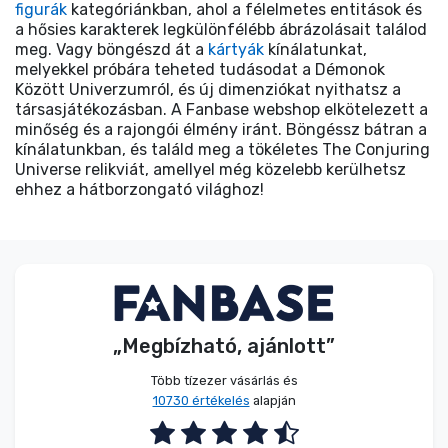
figurák
kategóriánkban, ahol a félelmetes entitások és
a hősies karakterek legkülönfélébb ábrázolásait találod
meg. Vagy böngészd át a
kártyák
kínálatunkat,
melyekkel próbára teheted tudásodat a Démonok
Között Univerzumról, és új dimenziókat nyithatsz a
társasjátékozásban. A Fanbase webshop elkötelezett a
minőség és a rajongói élmény iránt. Böngéssz bátran a
kínálatunkban, és találd meg a tökéletes The Conjuring
Universe relikviát, amellyel még közelebb kerülhetsz
ehhez a hátborzongató világhoz!
„Megbízható, ajánlott”
Több tízezer vásárlás és
10730 értékelés
alapján