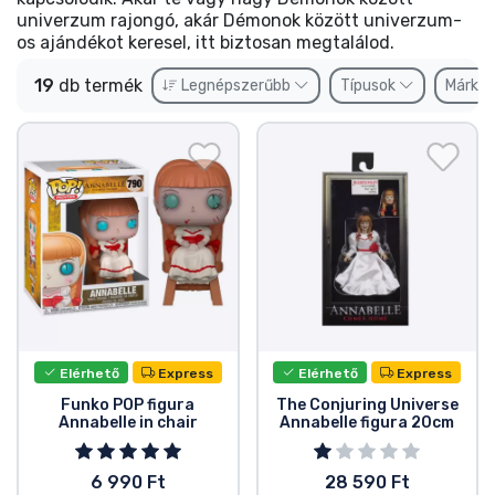
Ajándékkártya
univerzum rajongó, akár Démonok között univerzum-
os ajándékot keresel, itt biztosan megtalálod.
Szállítás és fizetés
19
db termék
Legnépszerűbb
Típusok
Márká
Sorozatos cuccok
Filmes cuccok
Mesés cuccok
Animés cuccok
Gamer cuccok
Elérhető
Express
Elérhető
Express
Funko POP figura
The Conjuring Universe
Annabelle in chair
Annabelle figura 20cm
Sportos cuccok
6 990 Ft
28 590 Ft