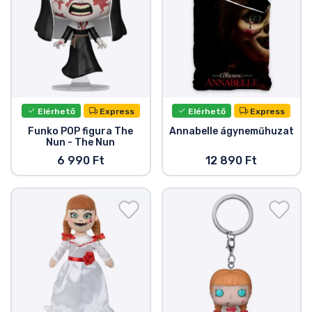
Elérhető
Express
Elérhető
Express
Funko POP figura The
Annabelle ágyneműhuzat
Nun - The Nun
6 990 Ft
12 890 Ft