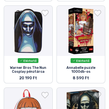
Elérhető
Elérhető
Warner Bros The Nun
Annabelle puzzle
Cosplay pénztárca
1000db-os
20 190 Ft
8 590 Ft