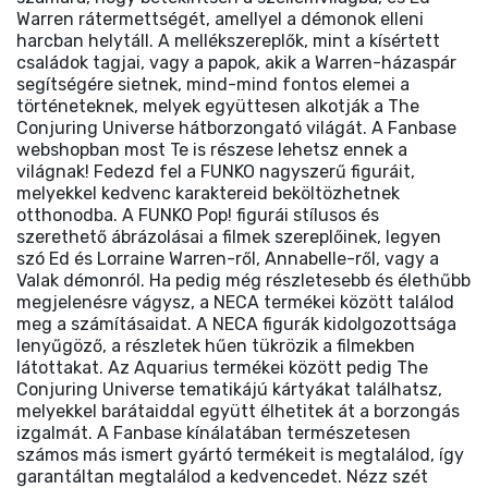
Warren rátermettségét, amellyel a démonok elleni
harcban helytáll. A mellékszereplők, mint a kísértett
családok tagjai, vagy a papok, akik a Warren-házaspár
segítségére sietnek, mind-mind fontos elemei a
történeteknek, melyek együttesen alkotják a The
Conjuring Universe hátborzongató világát. A Fanbase
webshopban most Te is részese lehetsz ennek a
világnak! Fedezd fel a FUNKO nagyszerű figuráit,
melyekkel kedvenc karaktereid beköltözhetnek
otthonodba. A FUNKO Pop! figurái stílusos és
szerethető ábrázolásai a filmek szereplőinek, legyen
szó Ed és Lorraine Warren-ről, Annabelle-ről, vagy a
Valak démonról. Ha pedig még részletesebb és élethűbb
megjelenésre vágysz, a NECA termékei között találod
meg a számításaidat. A NECA figurák kidolgozottsága
lenyűgöző, a részletek hűen tükrözik a filmekben
látottakat. Az Aquarius termékei között pedig The
Conjuring Universe tematikájú kártyákat találhatsz,
melyekkel barátaiddal együtt élhetitek át a borzongás
izgalmát. A Fanbase kínálatában természetesen
számos más ismert gyártó termékeit is megtalálod, így
garantáltan megtalálod a kedvencedet. Nézz szét