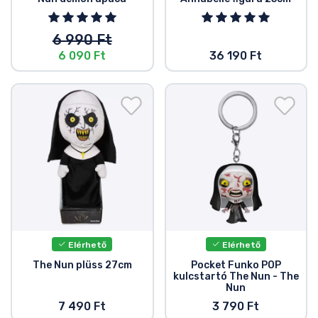
6 990 Ft
6 090 Ft
36 190 Ft
Elérhető
Elérhető
The Nun plüss 27cm
Pocket Funko POP
kulcstartó The Nun - The
Nun
7 490 Ft
3 790 Ft