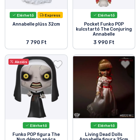
Elérhető
Express
Elérhető
Annabelle plüss 32cm
Pocket Funko POP
kulcstartó The Conjuring
Annabelle
7 790 Ft
3 990 Ft
Akciós
Elérhető
Elérhető
Funko POP figura The
Living Dead Dolls
Nun démon apáca
Annabelle figura 25cm