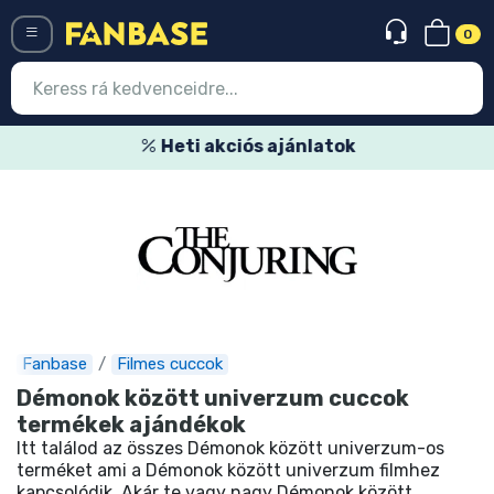
0
Menü
Heti akciós ajánlatok
Belépés
Regisztráció
Legújabb cuccok
Akciós ajánlatok
Express szállítás
Fanbase
Filmes cuccok
Démonok között univerzum cuccok
Előrendelhető cuccok
termékek ajándékok
Outlet cuccok
Itt találod az összes Démonok között univerzum-os
terméket ami a Démonok között univerzum filmhez
kapcsolódik. Akár te vagy nagy Démonok között