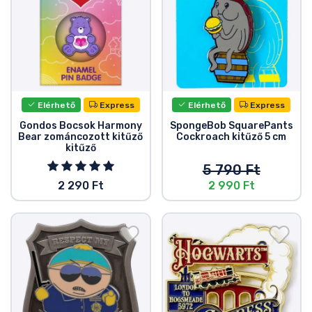
Elérhető
Express
Elérhető
Express
Gondos Bocsok Harmony
SpongeBob SquarePants
Bear zománcozott kitűző
Cockroach kitűző 5 cm
kitűző
5 790 Ft
2 290 Ft
2 990 Ft