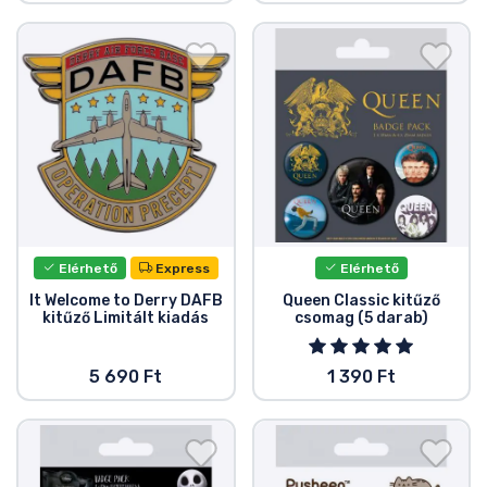
Elérhető
Express
Elérhető
It Welcome to Derry DAFB
Queen Classic kitűző
kitűző Limitált kiadás
csomag (5 darab)
5 690 Ft
1 390 Ft