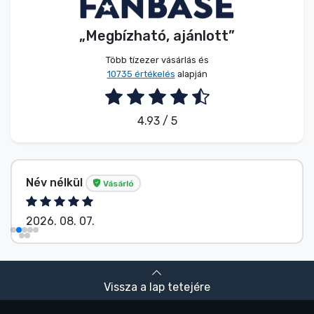
„Megbízható, ajánlott”
Több tízezer vásárlás és
10735 értékelés
alapján
4.93 / 5
Név nélkül
Vásárló
2026. 08. 07.
Vissza a lap tetejére