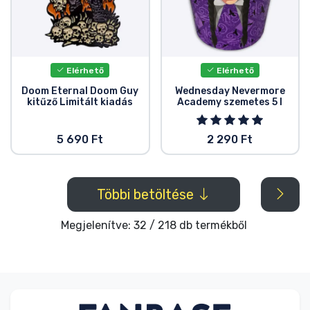
Elérhető
Elérhető
Doom Eternal Doom Guy
Wednesday Nevermore
kitűző Limitált kiadás
Academy szemetes 5 l
5 690 Ft
2 290 Ft
Többi betöltése
Megjelenítve: 32 / 218 db termékből