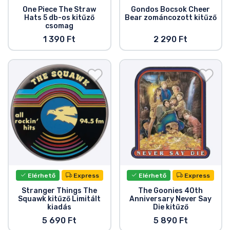
One Piece The Straw
Gondos Bocsok Cheer
Hats 5 db-os kitűző
Bear zománcozott kitűző
csomag
1 390 Ft
2 290 Ft
Elérhető
Express
Elérhető
Express
Stranger Things The
The Goonies 40th
Squawk kitűző Limitált
Anniversary Never Say
kiadás
Die kitűző
5 690 Ft
5 890 Ft