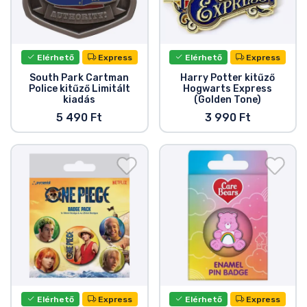
Elérhető
Express
Elérhető
Express
South Park Cartman
Harry Potter kitűző
Police kitűző Limitált
Hogwarts Express
kiadás
(Golden Tone)
5 490 Ft
3 990 Ft
Elérhető
Express
Elérhető
Express