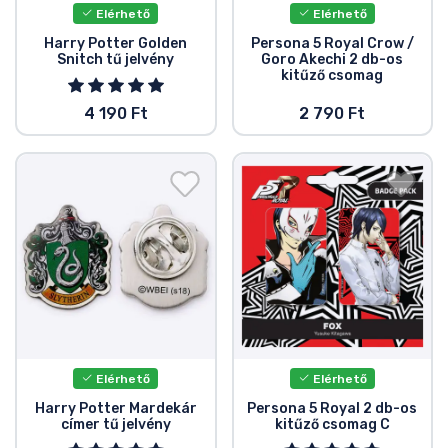
Elérhető
Elérhető
Harry Potter Golden
Persona 5 Royal Crow /
Snitch tű jelvény
Goro Akechi 2 db-os
kitűző csomag
4 190 Ft
2 790 Ft
Elérhető
Elérhető
Harry Potter Mardekár
Persona 5 Royal 2 db-os
címer tű jelvény
kitűző csomag C