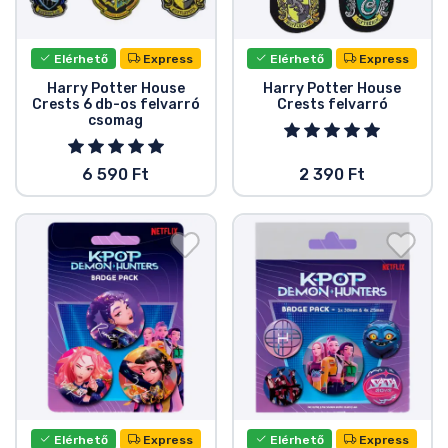
Ajándékkártya
Szállítás és fizetés
Elérhető
Express
Elérhető
Express
Harry Potter House
Harry Potter House
Crests 6 db-os felvarró
Crests felvarró
Sorozatos cuccok
csomag
Filmes cuccok
6 590 Ft
2 390 Ft
Mesés cuccok
Animés cuccok
Gamer cuccok
Sportos cuccok
Elérhető
Express
Elérhető
Express