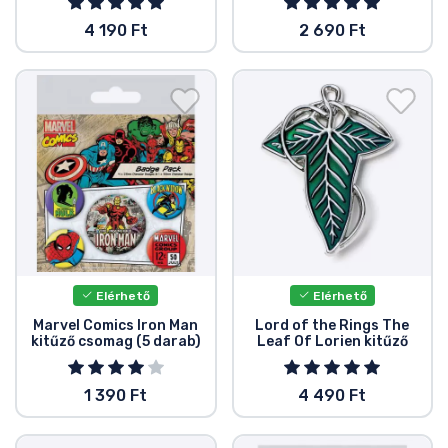
4 190 Ft
2 690 Ft
Elérhető
Elérhető
Marvel Comics Iron Man
Lord of the Rings The
kitűző csomag (5 darab)
Leaf Of Lorien kitűző
1 390 Ft
4 490 Ft