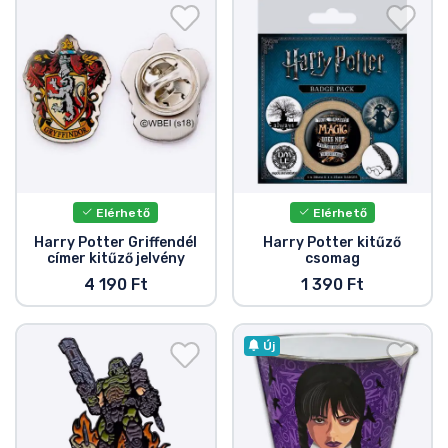
Elérhető
Elérhető
Harry Potter Griffendél
Harry Potter kitűző
címer kitűző jelvény
csomag
4 190 Ft
1 390 Ft
Új