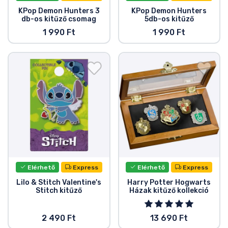
Zenés cuccok
KPop Demon Hunters 3
KPop Demon Hunters
db-os kitűző csomag
5db-os kitűző
1 990 Ft
1 990 Ft
Terméktípusok
Márkák
Elérhető
Express
Elérhető
Express
Lilo & Stitch Valentine's
Harry Potter Hogwarts
Stitch kitűző
Házak kitűző kollekció
2 490 Ft
13 690 Ft