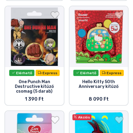
Elérhető
Express
Elérhető
Express
One Punch Man
Hello Kitty 50th
Destructive kitűző
Anniversary kitűző
csomag (5 darab)
1 390 Ft
8 090 Ft
Akciós