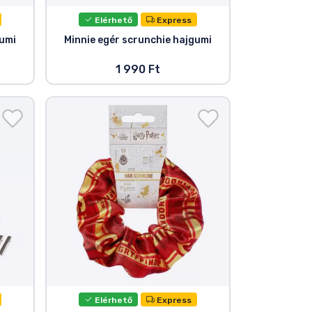
Elérhető
Express
gumi
Minnie egér scrunchie hajgumi
1 990 Ft
Elérhető
Express