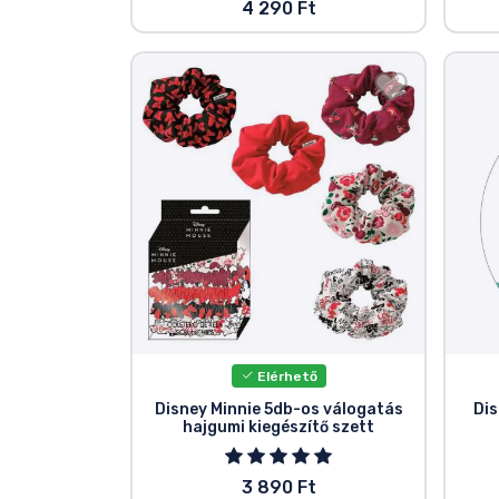
4 290 Ft
Elérhető
Disney Minnie 5db-os válogatás
Dis
hajgumi kiegészítő szett
3 890 Ft