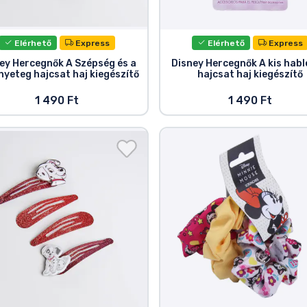
Elérhető
Express
Elérhető
Express
ey Hercegnők A Szépség és a
Disney Hercegnők A kis hab
nyeteg hajcsat haj kiegészítő
hajcsat haj kiegészítő
1 490 Ft
1 490 Ft