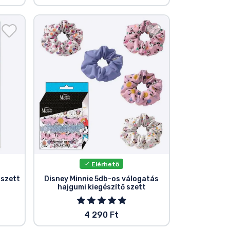
Elérhető
 szett
Disney Minnie 5db-os válogatás
hajgumi kiegészítő szett
4 290 Ft