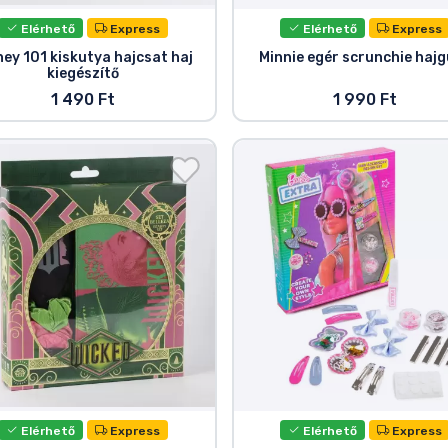
Elérhető
Express
Elérhető
Express
ney 101 kiskutya hajcsat haj
Minnie egér scrunchie haj
kiegészítő
1 490 Ft
1 990 Ft
Elérhető
Express
Elérhető
Express