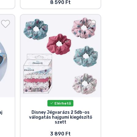
8 590 Ft
Elérhető
aj
Disney Jégvarázs 2 5db-os
válogatás hajgumi kiegészítő
szett
3 890 Ft