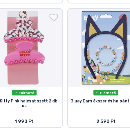
Elérhető
Elérhető
 Kitty Pink hajcsat szett 2 db-
Bluey Ears ékszer és hajpánt
os
1 990 Ft
2 590 Ft