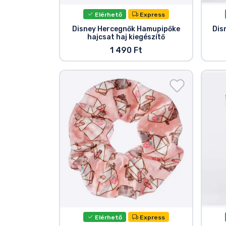
Elérhető
Express
Disney Hercegnők Hamupipőke
Dis
hajcsat haj kiegészítő
1 490 Ft
Elérhető
Express