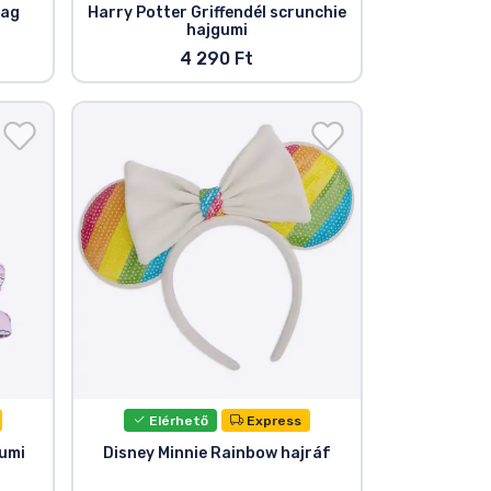
mag
Harry Potter Griffendél scrunchie
hajgumi
4 290 Ft
Elérhető
Express
gumi
Disney Minnie Rainbow hajráf