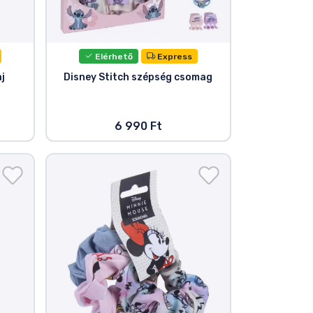
Elérhető
Express
j
Disney Stitch szépség csomag
6 990 Ft