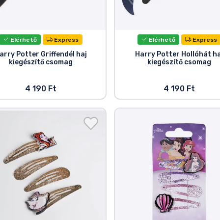
Elérhető
Express
Elérhető
Express
arry Potter Griffendél haj
Harry Potter Hollóhát ha
kiegészítő csomag
kiegészítő csomag
4 190 Ft
4 190 Ft