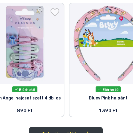
Elérhető
Elérhető
h Angel hajcsat szett 4 db-os
Bluey Pink hajpánt
890 Ft
1 390 Ft