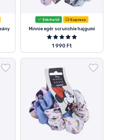
Elérhető
Express
leány
Minnie egér scrunchie hajgumi
1 990 Ft