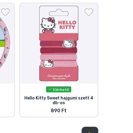
Elérhető
Hello Kitty Sweet hajgumi szett 4
db-os
890 Ft