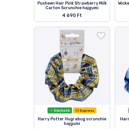
Pusheen Hair Pink Strawberry Milk
Wicke
Carton Scrunchie hajgumi
4 690 Ft
Elérhető
Express
Harry Potter Hugrabug scrunchie
Harr
hajgumi