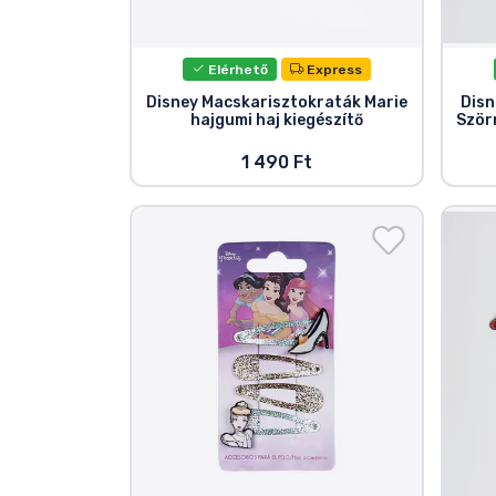
Terméktípusok
Elérhető
Express
Márkák
Disney Macskarisztokraták Marie
Disn
hajgumi haj kiegészítő
Ször
1 490 Ft