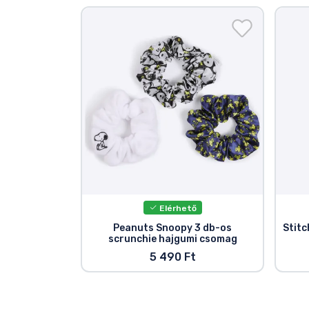
Elérhető
Peanuts Snoopy 3 db-os
Stitc
scrunchie hajgumi csomag
5 490 Ft