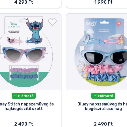
4 290 Ft
1 990 Ft
Elérhető
Elérhető
ney Stitch napszemüveg és
Bluey napszemüveg és h
hajkiegészítő szett
kiegészítő csomag
2 490 Ft
2 490 Ft