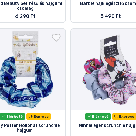
d Beauty Set fésű és hajgumi
Barbie hajkiegészítő cso
csomag
6 290 Ft
5 490 Ft
Elérhető
Express
Elérhető
Express
y Potter Hollóhát scrunchie
Minnie egér scrunchie haj
hajgumi