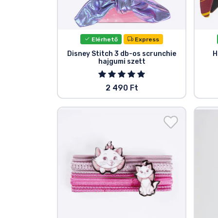
Szállítás és fizetés
Sorozatos cuccok
Elérhető
Express
Disney Stitch 3 db-os scrunchie
H
hajgumi szett
Filmes cuccok
2 490 Ft
Mesés cuccok
Animés cuccok
Gamer cuccok
Sportos cuccok
Zenés cuccok