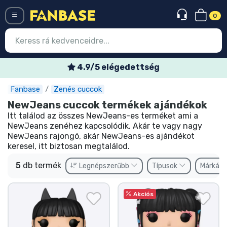
0
Menü
4.9/5 elégedettség
Fanbase
Zenés cuccok
Belépés
Regisztráció
NewJeans cuccok termékek ajándékok
Itt találod az összes NewJeans-es terméket ami a
Legújabb cuccok
NewJeans zenéhez kapcsolódik. Akár te vagy nagy
NewJeans rajongó, akár NewJeans-es ajándékot
Akciós ajánlatok
keresel, itt biztosan megtalálod.
Express szállítás
5
db termék
Legnépszerűbb
Típusok
Márkák
Előrendelhető cuccok
Akciós
Outlet cuccok