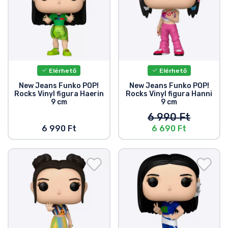
Ajándékkártya
Szállítás és fizetés
Sorozatos cuccok
Elérhető
Elérhető
Filmes cuccok
New Jeans Funko POP!
New Jeans Funko POP!
Rocks Vinyl figura Haerin
Rocks Vinyl figura Hanni
9 cm
9 cm
Mesés cuccok
6 990 Ft
6 990 Ft
6 690 Ft
Animés cuccok
Gamer cuccok
Sportos cuccok