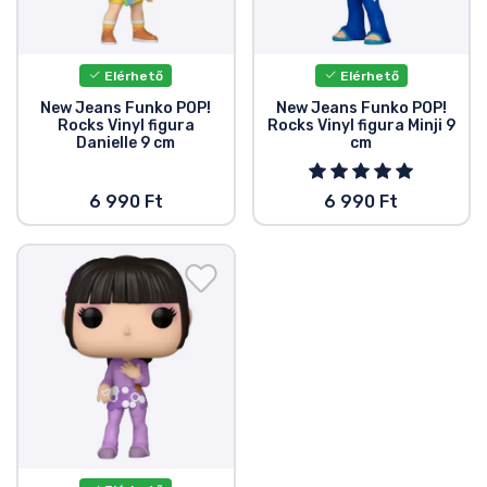
Zenés cuccok
Terméktípusok
Elérhető
Elérhető
New Jeans Funko POP!
New Jeans Funko POP!
Rocks Vinyl figura
Rocks Vinyl figura Minji 9
Márkák
Danielle 9 cm
cm
6 990 Ft
6 990 Ft