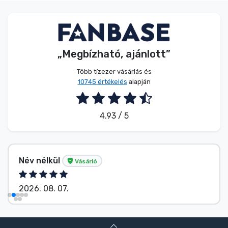
„Megbízható, ajánlott”
Több tízezer vásárlás és
10745 értékelés
alapján
4.93 / 5
Név nélkül
Vásárló
2026. 08. 07.