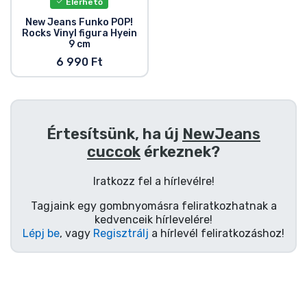
Elérhető
New Jeans Funko POP!
Rocks Vinyl figura Hyein
9 cm
6 990 Ft
Értesítsünk, ha új
NewJeans
cuccok
érkeznek?
Iratkozz fel a hírlevélre!
Tagjaink egy gombnyomásra feliratkozhatnak a
kedvenceik hírlevelére!
Lépj be
, vagy
Regisztrálj
a hírlevél feliratkozáshoz!