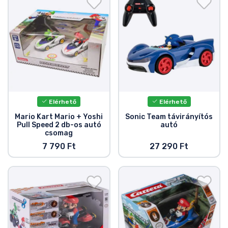
Elérhető
Elérhető
Mario Kart Mario + Yoshi
Sonic Team távirányítós
Pull Speed 2 db-os autó
autó
csomag
7 790 Ft
27 290 Ft