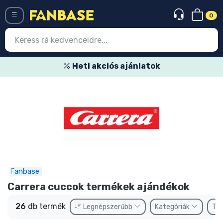
0
Menü
Heti akciós ajánlatok
Belépés
Regisztráció
Legújabb cuccok
Akciós ajánlatok
Express szállítás
Fanbase
Előrendelhető cuccok
Carrera cuccok termékek ajándékok
Outlet cuccok
26
db termék
Legnépszerűbb
Kategóriák
Tí