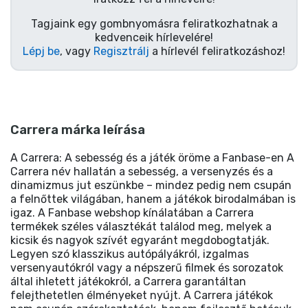
Tagjaink egy gombnyomásra feliratkozhatnak a
kedvenceik hírlevelére!
Lépj be
, vagy
Regisztrálj
a hírlevél feliratkozáshoz!
Carrera márka leírása
A Carrera: A sebesség és a játék öröme a Fanbase-en A
Carrera név hallatán a sebesség, a versenyzés és a
dinamizmus jut eszünkbe – mindez pedig nem csupán
a felnőttek világában, hanem a játékok birodalmában is
igaz. A Fanbase webshop kínálatában a Carrera
termékek széles választékát találod meg, melyek a
kicsik és nagyok szívét egyaránt megdobogtatják.
Legyen szó klasszikus autópályákról, izgalmas
versenyautókról vagy a népszerű filmek és sorozatok
által ihletett játékokról, a Carrera garantáltan
felejthetetlen élményeket nyújt. A Carrera játékok