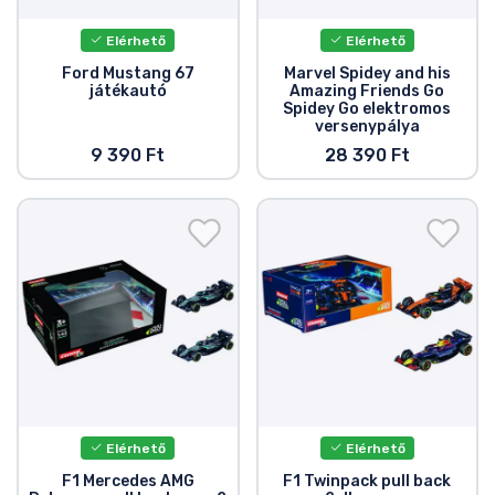
Elérhető
Elérhető
Ford Mustang 67
Marvel Spidey and his
játékautó
Amazing Friends Go
Spidey Go elektromos
versenypálya
9 390 Ft
28 390 Ft
Elérhető
Elérhető
F1 Mercedes AMG
F1 Twinpack pull back