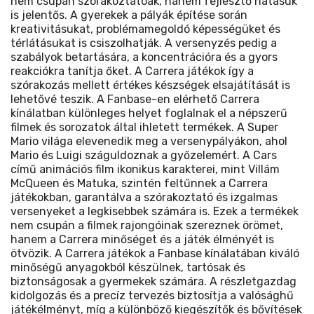
nem csupán szórakoztatóak, hanem fejlesztő hatásuk
is jelentős. A gyerekek a pályák építése során
kreativitásukat, problémamegoldó képességüket és
térlátásukat is csiszolhatják. A versenyzés pedig a
szabályok betartására, a koncentrációra és a gyors
reakciókra tanítja őket. A Carrera játékok így a
szórakozás mellett értékes készségek elsajátítását is
lehetővé teszik. A Fanbase-en elérhető Carrera
kínálatban különleges helyet foglalnak el a népszerű
filmek és sorozatok által ihletett termékek. A Super
Mario világa elevenedik meg a versenypályákon, ahol
Mario és Luigi száguldoznak a győzelemért. A Cars
című animációs film ikonikus karakterei, mint Villám
McQueen és Matuka, szintén feltűnnek a Carrera
játékokban, garantálva a szórakoztató és izgalmas
versenyeket a legkisebbek számára is. Ezek a termékek
nem csupán a filmek rajongóinak szereznek örömet,
hanem a Carrera minőséget és a játék élményét is
ötvözik. A Carrera játékok a Fanbase kínálatában kiváló
minőségű anyagokból készülnek, tartósak és
biztonságosak a gyermekek számára. A részletgazdag
kidolgozás és a precíz tervezés biztosítja a valósághű
játékélményt, míg a különböző kiegészítők és bővítések