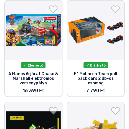
Ajándékkártya
Szállítás és fizetés
Sorozatos cuccok
Filmes cuccok
Mesés cuccok
Elérhető
Elérhető
A Mancs őrjárat Chase &
F1 McLaren Team pull
Marshall elektromos
back cars 2 db-os
Animés cuccok
versenypálya
csomag
16 390 Ft
7 790 Ft
Gamer cuccok
Sportos cuccok