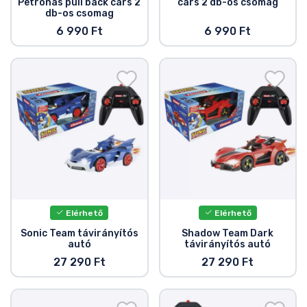
Petronas pull back cars 2
cars 2 db-os csomag
db-os csomag
6 990 Ft
6 990 Ft
Elérhető
Elérhető
Sonic Team távirányítós
Shadow Team Dark
autó
távirányítós autó
27 290 Ft
27 290 Ft