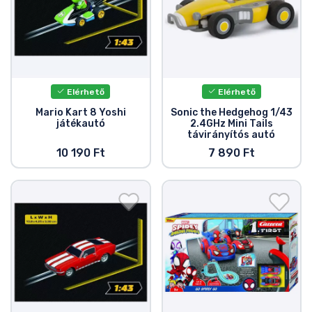
Zenés cuccok
Terméktípusok
Márkák
Elérhető
Elérhető
Mario Kart 8 Yoshi
Sonic the Hedgehog 1/43
játékautó
2.4GHz Mini Tails
távirányítós autó
10 190 Ft
7 890 Ft