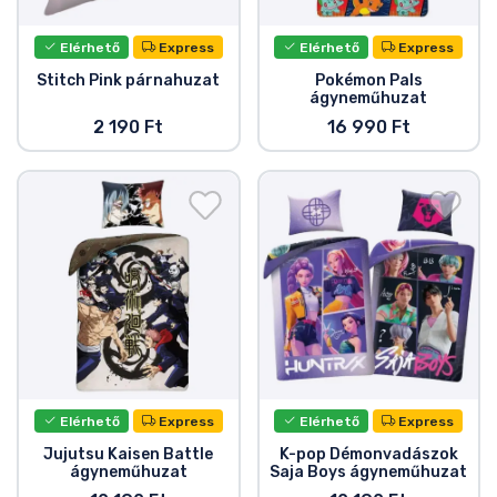
Elérhető
Express
Elérhető
Express
Stitch Pink párnahuzat
Pokémon Pals
ágyneműhuzat
2 190 Ft
16 990 Ft
Elérhető
Express
Elérhető
Express
Jujutsu Kaisen Battle
K-pop Démonvadászok
ágyneműhuzat
Saja Boys ágyneműhuzat