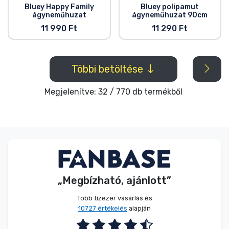
Bluey Happy Family
Bluey polipamut
ágyneműhuzat
ágyneműhuzat 90cm
11 990 Ft
11 290 Ft
Többi betöltése
Megjelenítve: 32 / 770 db termékből
„Megbízható, ajánlott”
Több tízezer vásárlás és
10727 értékelés
alapján