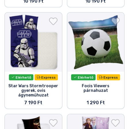
10 190 Ft
10 190 Ft
Elérhető
Express
Elérhető
Express
Star Wars Stormtrooper
Focis Viewers
gyerek, ovis
párnahuzat
ágyneműhuzat
7 190 Ft
1 290 Ft