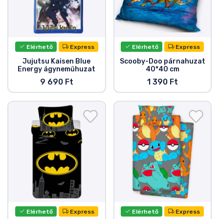
Elérhető
Express
Elérhető
Express
Jujutsu Kaisen Blue
Scooby-Doo párnahuzat
Energy ágyneműhuzat
40*40 cm
9 690 Ft
1 390 Ft
Elérhető
Express
Elérhető
Express