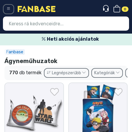
0
Menü
Heti akciós ajánlatok
Fanbase
Belépés
Regisztráció
Ágyneműhuzatok
Legújabb cuccok
770
db termék
Legnépszerűbb
Kategóriák
M
Akciós ajánlatok
Express szállítás
Előrendelhető cuccok
Outlet cuccok