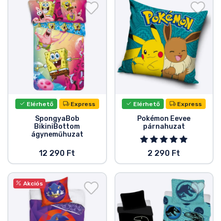
Elérhető
Express
Elérhető
Express
SpongyaBob
Pokémon Eevee
BikiniBottom
párnahuzat
ágyneműhuzat
12 290 Ft
2 290 Ft
Akciós