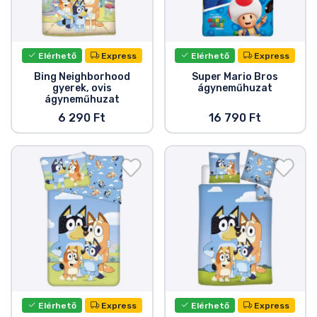
Elérhető
Express
Elérhető
Express
Bing Neighborhood
Super Mario Bros
gyerek, ovis
ágyneműhuzat
ágyneműhuzat
6 290 Ft
16 790 Ft
Elérhető
Express
Elérhető
Express