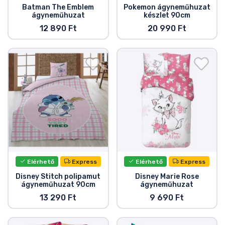
Batman The Emblem
Pokemon ágyneműhuzat
ágyneműhuzat
készlet 90cm
12 890 Ft
20 990 Ft
Elérhető
Express
Elérhető
Express
Disney Stitch polipamut
Disney Marie Rose
ágyneműhuzat 90cm
ágyneműhuzat
13 290 Ft
9 690 Ft