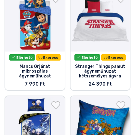
Elérhető
Express
Elérhető
Express
Mancs Őrjárat
Stranger Things pamut
mikroszálas
ágyneműhuzat
ágyneműhuzat
kétszemélyes ágyra
7 990 Ft
24 390 Ft