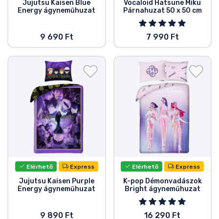
Zenés cuccok
Jujutsu Kaisen Blue
Vocaloid Hatsune Miku
Energy ágyneműhuzat
Párnahuzat 50 x 50 cm
Terméktípusok
9 690 Ft
7 990 Ft
Márkák
Elérhető
Express
Elérhető
Express
Jujutsu Kaisen Purple
K-pop Démonvadászok
Energy ágyneműhuzat
Bright ágyneműhuzat
9 890 Ft
16 290 Ft