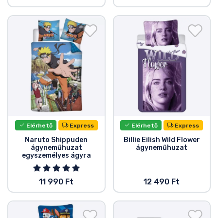
Elérhető
Express
Elérhető
Express
Naruto Shippuden
Billie Eilish Wild Flower
ágyneműhuzat
ágyneműhuzat
egyszemélyes ágyra
11 990 Ft
12 490 Ft