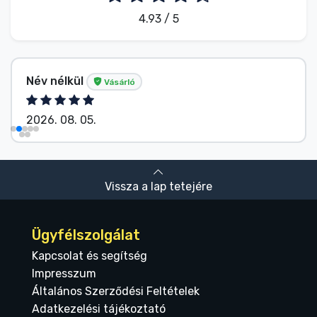
4.93 / 5
Név nélkül
Vásárló
Vás
2026. 08. 05.
Vissza a lap tetejére
Ügyfélszolgálat
Kapcsolat és segítség
Impresszum
Általános Szerződési Feltételek
Adatkezelési tájékoztató