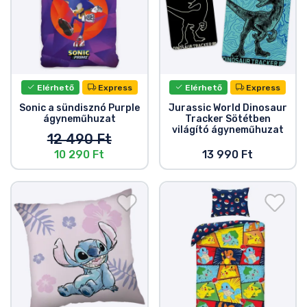
Elérhető
Express
Elérhető
Express
Sonic a sündisznó Purple
Jurassic World Dinosaur
ágyneműhuzat
Tracker Sötétben
világító ágyneműhuzat
12 490 Ft
10 290 Ft
13 990 Ft