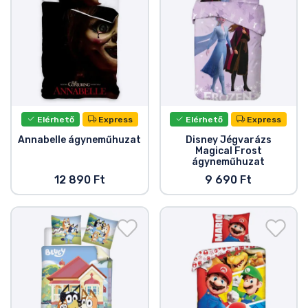
Elérhető
Express
Elérhető
Express
Annabelle ágyneműhuzat
Disney Jégvarázs
Magical Frost
ágyneműhuzat
12 890 Ft
9 690 Ft