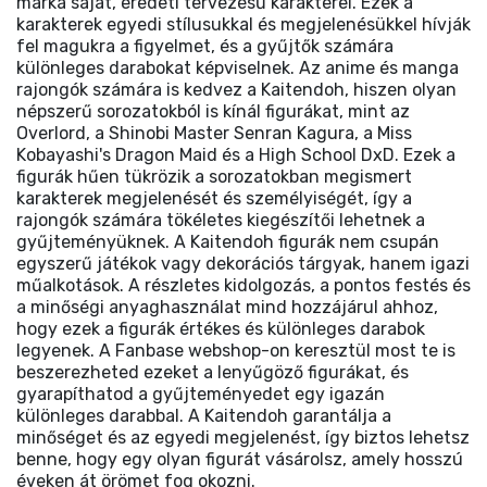
márka saját, eredeti tervezésű karakterei. Ezek a
karakterek egyedi stílusukkal és megjelenésükkel hívják
fel magukra a figyelmet, és a gyűjtők számára
különleges darabokat képviselnek. Az anime és manga
rajongók számára is kedvez a Kaitendoh, hiszen olyan
népszerű sorozatokból is kínál figurákat, mint az
Overlord, a Shinobi Master Senran Kagura, a Miss
Kobayashi's Dragon Maid és a High School DxD. Ezek a
figurák hűen tükrözik a sorozatokban megismert
karakterek megjelenését és személyiségét, így a
rajongók számára tökéletes kiegészítői lehetnek a
gyűjteményüknek. A Kaitendoh figurák nem csupán
egyszerű játékok vagy dekorációs tárgyak, hanem igazi
műalkotások. A részletes kidolgozás, a pontos festés és
a minőségi anyaghasználat mind hozzájárul ahhoz,
hogy ezek a figurák értékes és különleges darabok
legyenek. A Fanbase webshop-on keresztül most te is
beszerezheted ezeket a lenyűgöző figurákat, és
gyarapíthatod a gyűjteményedet egy igazán
különleges darabbal. A Kaitendoh garantálja a
minőséget és az egyedi megjelenést, így biztos lehetsz
benne, hogy egy olyan figurát vásárolsz, amely hosszú
éveken át örömet fog okozni.