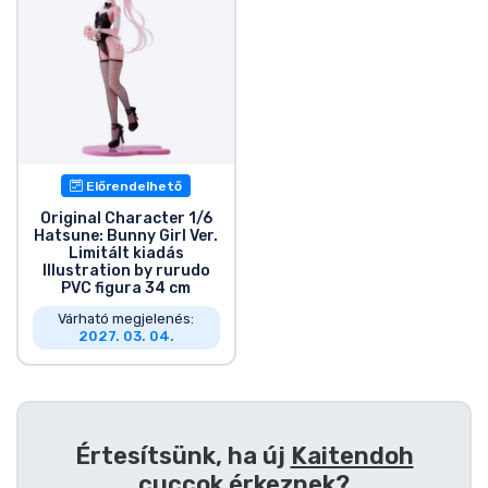
Zenés cuccok
Terméktípusok
Márkák
Előrendelhető
Original Character 1/6
Hatsune: Bunny Girl Ver.
Limitált kiadás
Illustration by rurudo
PVC figura 34 cm
Várható megjelenés:
2027. 03. 04.
Értesítsünk, ha új
Kaitendoh
cuccok
érkeznek?