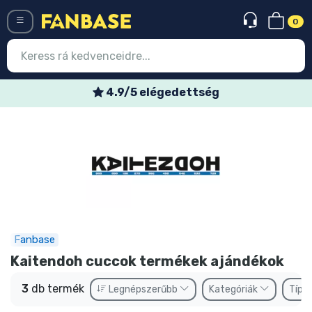
0
Menü
4.9/5 elégedettség
Belépés
Regisztráció
Legújabb cuccok
Akciós ajánlatok
Express szállítás
Fanbase
Előrendelhető cuccok
Kaitendoh cuccok termékek ajándékok
Outlet cuccok
3
db termék
Legnépszerűbb
Kategóriák
Típu