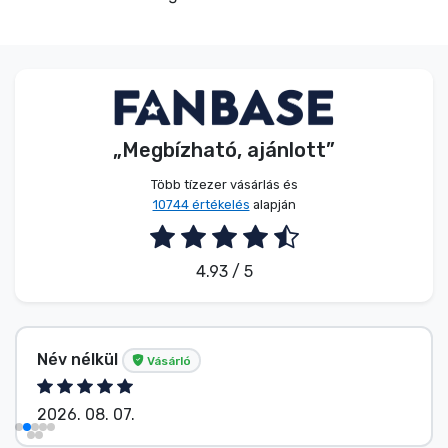
„Megbízható, ajánlott”
Több tízezer vásárlás és
10744 értékelés
alapján
4.93 / 5
Név nélkül
Vásárló
2026. 08. 07.