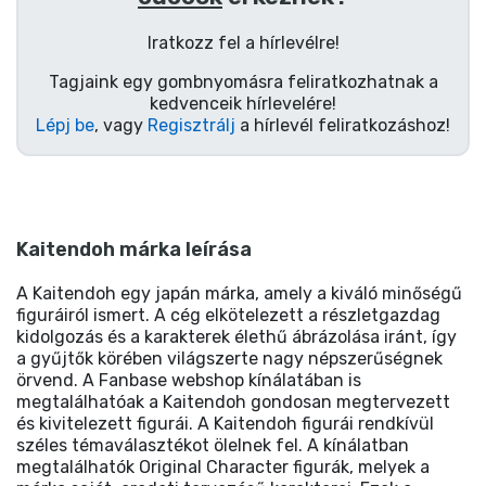
Iratkozz fel a hírlevélre!
Tagjaink egy gombnyomásra feliratkozhatnak a
kedvenceik hírlevelére!
Lépj be
, vagy
Regisztrálj
a hírlevél feliratkozáshoz!
Kaitendoh márka leírása
A Kaitendoh egy japán márka, amely a kiváló minőségű
figuráiról ismert. A cég elkötelezett a részletgazdag
kidolgozás és a karakterek élethű ábrázolása iránt, így
a gyűjtők körében világszerte nagy népszerűségnek
örvend. A Fanbase webshop kínálatában is
megtalálhatóak a Kaitendoh gondosan megtervezett
és kivitelezett figurái. A Kaitendoh figurái rendkívül
széles témaválasztékot ölelnek fel. A kínálatban
megtalálhatók Original Character figurák, melyek a