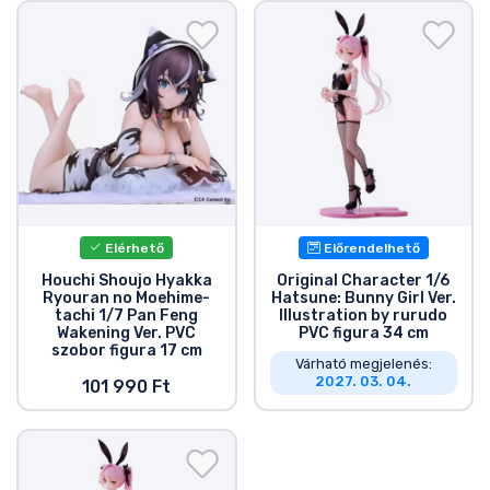
Ajándékkártya
Szállítás és fizetés
Sorozatos cuccok
Filmes cuccok
Mesés cuccok
Elérhető
Előrendelhető
Houchi Shoujo Hyakka
Original Character 1/6
Ryouran no Moehime-
Hatsune: Bunny Girl Ver.
Animés cuccok
tachi 1/7 Pan Feng
Illustration by rurudo
Wakening Ver. PVC
PVC figura 34 cm
szobor figura 17 cm
Várható megjelenés:
Gamer cuccok
2027. 03. 04.
101 990 Ft
Sportos cuccok