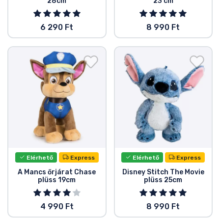
28cm
23 cm
6 290 Ft
8 990 Ft
Elérhető
Express
Elérhető
Express
A Mancs őrjárat Chase
Disney Stitch The Movie
plüss 19cm
plüss 25cm
4 990 Ft
8 990 Ft