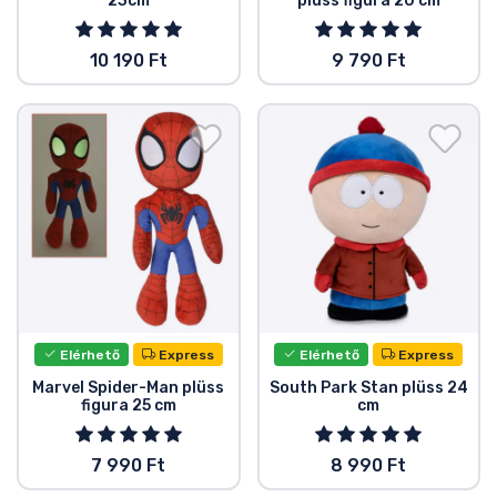
23cm
plüss figura 20 cm
10 190 Ft
9 790 Ft
Elérhető
Express
Elérhető
Express
Marvel Spider-Man plüss
South Park Stan plüss 24
figura 25 cm
cm
7 990 Ft
8 990 Ft