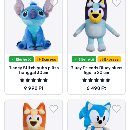
Ajándékkártya
Szállítás és fizetés
Sorozatos cuccok
Filmes cuccok
Elérhető
Express
Elérhető
Express
Mesés cuccok
Disney Stitch puha plüss
Bluey Friends Bluey plüss
hanggal 30cm
figura 20 cm
Animés cuccok
9 990 Ft
6 490 Ft
Gamer cuccok
Sportos cuccok