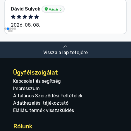
ávid Sulyok
Név
Vásárló
026. 08. 08.
2026
Vissza a lap tetejére
Ügyfélszolgálat
Kapcsolat és segítség
Impresszum
Általános Szerződési Feltételek
Adatkezelési tájékoztató
Elállás, termék visszaküldés
Rólunk