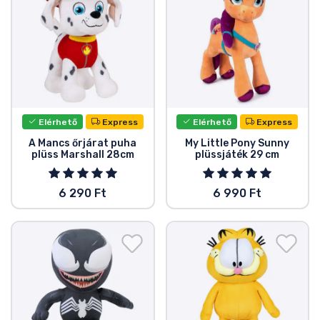
Elérhető
Express
Elérhető
Express
A Mancs őrjárat puha
My Little Pony Sunny
plüss Marshall 28cm
plüssjáték 29 cm
6 290 Ft
6 990 Ft