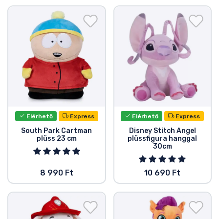
Elérhető
Express
Elérhető
Express
South Park Cartman
Disney Stitch Angel
plüss 23 cm
plüssfigura hanggal
30cm
8 990 Ft
10 690 Ft