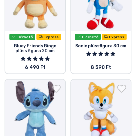
Zenés cuccok
Terméktípusok
Elérhető
Express
Elérhető
Express
Márkák
Bluey Friends Bingo
Sonic plüssfigura 30 cm
plüss figura 20 cm
6 490 Ft
8 590 Ft