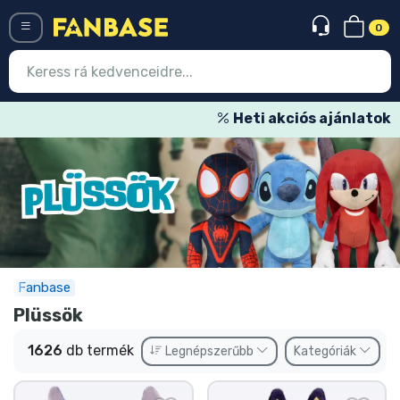
0
Menü
Heti akciós ajánlatok
Belépés
Regisztráció
Legújabb cuccok
Akciós ajánlatok
Express szállítás
Fanbase
Plüssök
Előrendelhető cuccok
1626
db termék
Legnépszerűbb
Kategóriák
Outlet cuccok