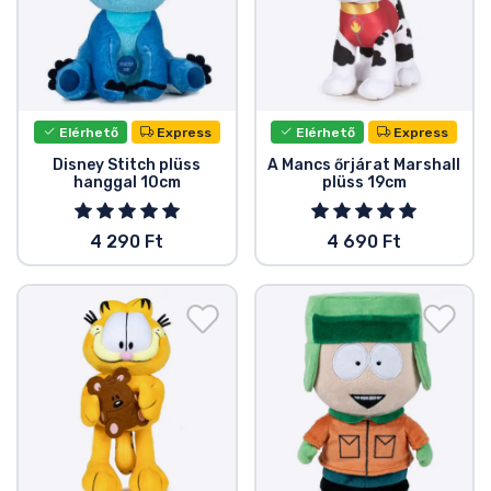
Elérhető
Express
Elérhető
Express
Disney Stitch plüss
A Mancs őrjárat Marshall
hanggal 10cm
plüss 19cm
4 290 Ft
4 690 Ft