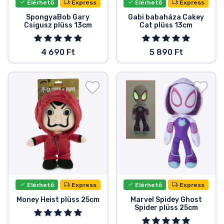
Elérhető
Express
Elérhető
Express
SpongyaBob Gary
Gabi babaháza Cakey
Csigusz plüss 13cm
Cat plüss 13cm
4 690 Ft
5 890 Ft
Elérhető
Express
Elérhető
Express
Money Heist plüss 25cm
Marvel Spidey Ghost
Spider plüss 25cm