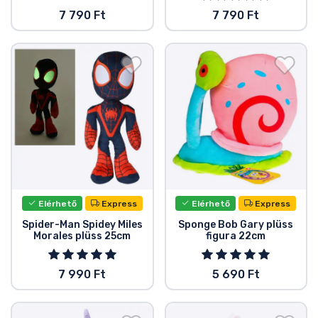
7 790 Ft
7 790 Ft
Elérhető
Express
Elérhető
Express
Spider-Man Spidey Miles
Sponge Bob Gary plüss
Morales plüss 25cm
figura 22cm
7 990 Ft
5 690 Ft