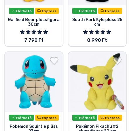
Elérhető
Express
Elérhető
Express
Garfield Bear plüssfigura
South Park Kyle plüss 25
30cm
cm
7 790 Ft
8 990 Ft
Elérhető
Express
Elérhető
Express
Pokemon Squirtle plüss
Pokémon Pikachu #2