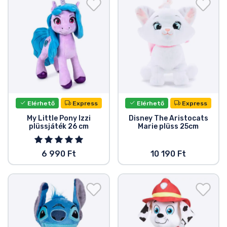
Elérhető
Express
Elérhető
Express
My Little Pony Izzi
Disney The Aristocats
plüssjáték 26 cm
Marie plüss 25cm
6 990 Ft
10 190 Ft