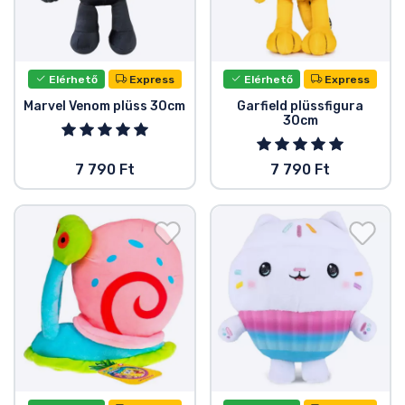
Elérhető
Express
Elérhető
Express
Marvel Venom plüss 30cm
Garfield plüssfigura
30cm
7 790 Ft
7 790 Ft