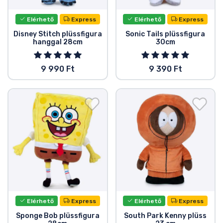
Elérhető
Express
Elérhető
Express
Disney Stitch plüssfigura
Sonic Tails plüssfigura
hanggal 28cm
30cm
9 990 Ft
9 390 Ft
Elérhető
Express
Elérhető
Express
Sponge Bob plüssfigura
South Park Kenny plüss