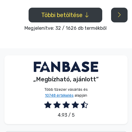
Többi betöltése
Megjelenítve: 32 / 1626 db termékből
„Megbízható, ajánlott”
Több tízezer vásárlás és
10748 értékelés
alapján
4.93 / 5