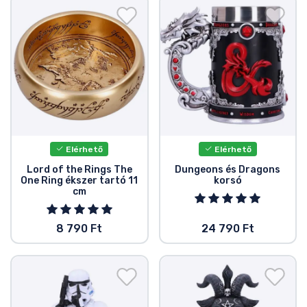
Elérhető
Elérhető
Lord of the Rings The
Dungeons és Dragons
One Ring ékszer tartó 11
korsó
cm
8 790 Ft
24 790 Ft