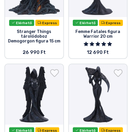
Elérhető
Express
Elérhető
Express
Stranger Things
Femme Fatales figura
tárolódoboz
Warrior 20 cm
Demogorgon figura 15 cm
26 990 Ft
12 690 Ft
Elérhető
Express
Elérhető
Express