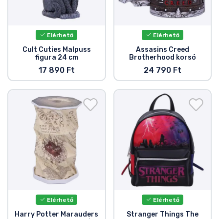
Elérhető
Elérhető
Cult Cuties Malpuss
Assasins Creed
figura 24 cm
Brotherhood korsó
17 890 Ft
24 790 Ft
Elérhető
Elérhető
Harry Potter Marauders
Stranger Things The