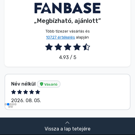
„Megbízható, ajánlott”
Több tízezer vásárlás és
10727 értékelés
alapján
4.93 / 5
Név nélkül
Vásárló
2026. 08. 05.
Vissza a lap tetejére