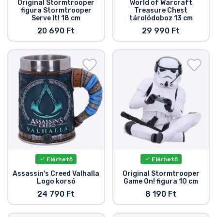
Original Stormtrooper
World of Warcraft
figura Stormtrooper
Treasure Chest
Serve It! 18 cm
tárolódoboz 13 cm
20 690 Ft
29 990 Ft
Elérhető
Elérhető
Assassin's Creed Valhalla
Original Stormtrooper
Logo korsó
Game On! figura 10 cm
24 790 Ft
8 190 Ft