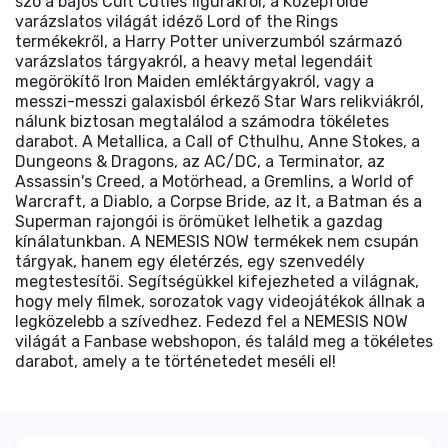
szó a bájos Cult Cuties figurákról, a Középfölde
varázslatos világát idéző Lord of the Rings
termékekről, a Harry Potter univerzumból származó
varázslatos tárgyakról, a heavy metal legendáit
megörökítő Iron Maiden emléktárgyakról, vagy a
messzi-messzi galaxisból érkező Star Wars relikviákról,
nálunk biztosan megtalálod a számodra tökéletes
darabot. A Metallica, a Call of Cthulhu, Anne Stokes, a
Dungeons & Dragons, az AC/DC, a Terminator, az
Assassin's Creed, a Motörhead, a Gremlins, a World of
Warcraft, a Diablo, a Corpse Bride, az It, a Batman és a
Superman rajongói is örömüket lelhetik a gazdag
kínálatunkban. A NEMESIS NOW termékek nem csupán
tárgyak, hanem egy életérzés, egy szenvedély
megtestesítői. Segítségükkel kifejezheted a világnak,
hogy mely filmek, sorozatok vagy videojátékok állnak a
legközelebb a szívedhez. Fedezd fel a NEMESIS NOW
világát a Fanbase webshopon, és találd meg a tökéletes
darabot, amely a te történetedet meséli el!