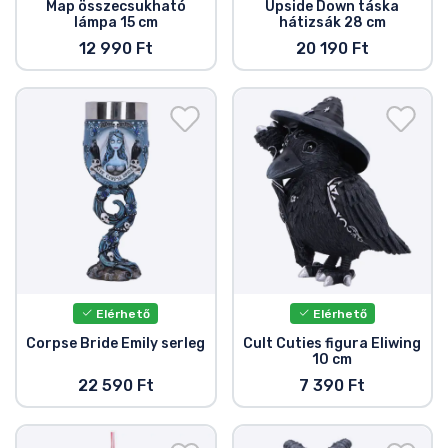
Map összecsukható
Upside Down táska
lámpa 15 cm
hátizsák 28 cm
12 990 Ft
20 190 Ft
Elérhető
Elérhető
Corpse Bride Emily serleg
Cult Cuties figura Eliwing
10 cm
22 590 Ft
7 390 Ft