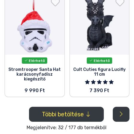
Elérhető
Elérhető
Stromtrooper Santa Hat
Cult Cuties figura Lucifly
karácsonyfadísz
11 cm
kiegészítő
9 990 Ft
7 390 Ft
Többi betöltése
Megjelenítve: 32 / 177 db termékből