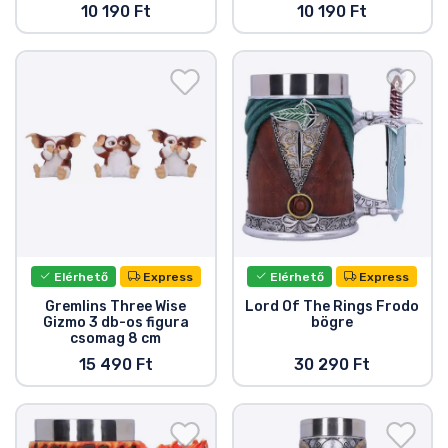
10 190 Ft
10 190 Ft
Elérhető
Express
Elérhető
Express
Gremlins Three Wise
Lord Of The Rings Frodo
Gizmo 3 db-os figura
bögre
csomag 8 cm
15 490 Ft
30 290 Ft