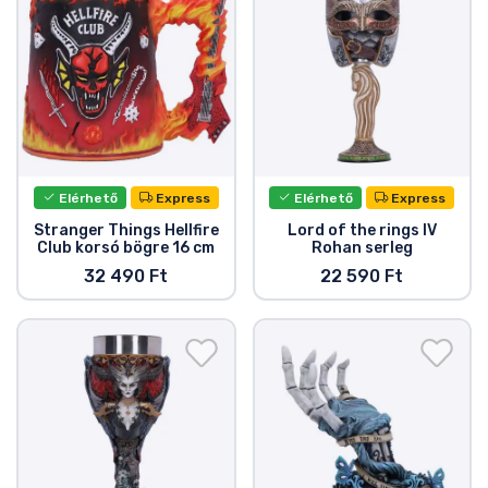
Elérhető
Express
Elérhető
Express
Stranger Things Hellfire
Lord of the rings IV
Club korsó bögre 16 cm
Rohan serleg
32 490 Ft
22 590 Ft