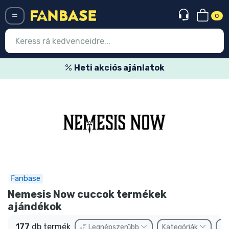
0
Menü
Heti akciós ajánlatok
Belépés
Regisztráció
Legújabb cuccok
Akciós ajánlatok
Express szállítás
Fanbase
Előrendelhető cuccok
Nemesis Now cuccok termékek
ajándékok
Outlet cuccok
177
db termék
Legnépszerűbb
Kategóriák
Tí