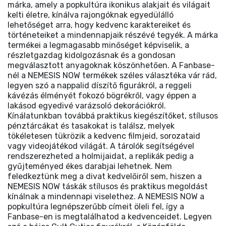
márka, amely a popkultúra ikonikus alakjait és világait
kelti életre, kínálva rajongóknak egyedülálló
lehetőséget arra, hogy kedvenc karaktereiket és
történeteiket a mindennapjaik részévé tegyék. A márka
termékei a legmagasabb minőséget képviselik, a
részletgazdag kidolgozásnak és a gondosan
megválasztott anyagoknak köszönhetően. A Fanbase-
nél a NEMESIS NOW termékek széles választéka vár rád,
legyen szó a nappalid díszítő figurákról, a reggeli
kávézás élményét fokozó bögrékről, vagy éppen a
lakásod egyedivé varázsoló dekorációkról.
Kínálatunkban továbbá praktikus kiegészítőket, stílusos
pénztárcákat és tasakokat is találsz, melyek
tökéletesen tükrözik a kedvenc filmjeid, sorozataid
vagy videojátékod világát. A tárolók segítségével
rendszerezheted a holmijaidat, a replikák pedig a
gyűjteményed ékes darabjai lehetnek. Nem
feledkeztünk meg a divat kedvelőiről sem, hiszen a
NEMESIS NOW táskák stílusos és praktikus megoldást
kínálnak a mindennapi viselethez. A NEMESIS NOW a
popkultúra legnépszerűbb címeit öleli fel, így a
Fanbase-en is megtalálhatod a kedvenceidet. Legyen