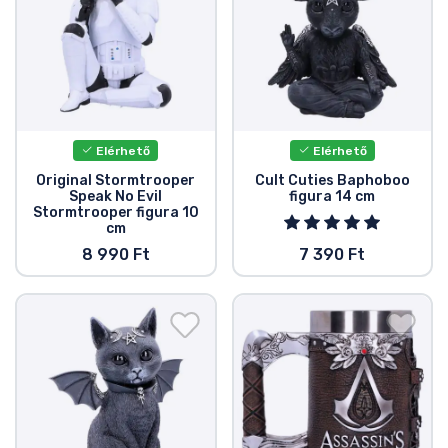
Elérhető
Elérhető
Original Stormtrooper
Cult Cuties Baphoboo
Speak No Evil
figura 14 cm
Stormtrooper figura 10
cm
8 990 Ft
7 390 Ft