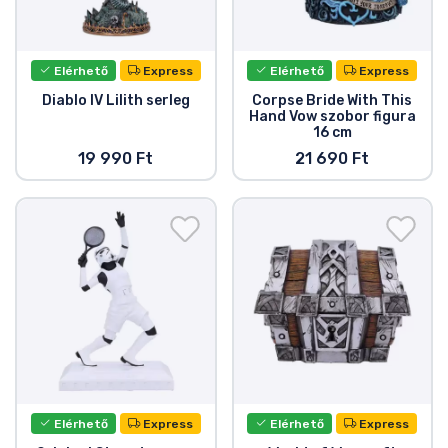
Elérhető
Express
Elérhető
Express
Diablo IV Lilith serleg
Corpse Bride With This
Hand Vow szobor figura
16 cm
19 990 Ft
21 690 Ft
Elérhető
Express
Elérhető
Express