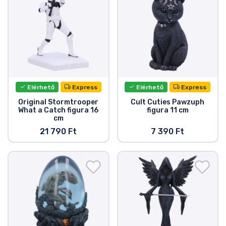
Zenés cuccok
Terméktípusok
Márkák
Elérhető
Express
Elérhető
Express
Original Stormtrooper
Cult Cuties Pawzuph
What a Catch figura 16
figura 11 cm
cm
21 790 Ft
7 390 Ft