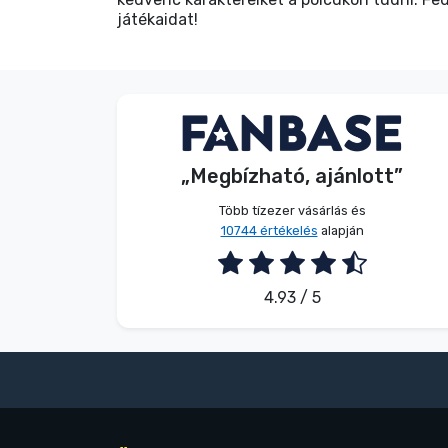
játékaidat!
Név nélkül
Vásárló
„Megbízható, ajánlott”
2026. 08. 07.
Több tízezer vásárlás és
10744 értékelés
alapján
4.93 / 5