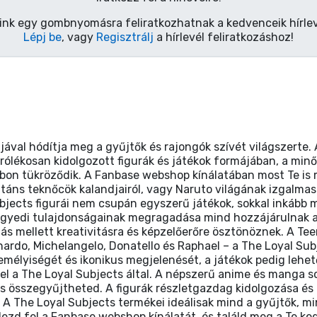
ink egy gombnyomásra feliratkozhatnak a kedvenceik hírlev
Lépj be
, vagy
Regisztrálj
a hírlevél feliratkozáshoz!
ával hódítja meg a gyűjtők és rajongók szívét világszerte.
aprólékosan kidolgozott figurák és játékok formájában, a min
on tükröződik. A Fanbase webshop kínálatában most Te is m
ns teknőcök kalandjairól, vagy Naruto világának izgalmas
bjects figurái nem csupán egyszerű játékok, sokkal inkáb
k egyedi tulajdonságainak megragadása mind hozzájárulnak a
zás mellett kreativitásra és képzelőerőre ösztönöznek. A T
nardo, Michelangelo, Donatello és Raphael – a The Loyal Su
zemélyiségét és ikonikus megjelenését, a játékok pedig lehet
 kel a The Loyal Subjects által. A népszerű anime és manga 
 összegyűjtheted. A figurák részletgazdag kidolgozása és a
 A The Loyal Subjects termékei ideálisak mind a gyűjtők, mi
ezd fel a Fanbase webshop kínálatát, és találd meg a Te ke