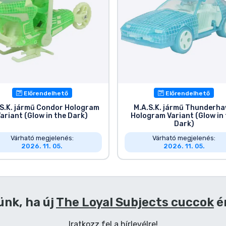
Előrendelhető
Előrendelhető
.S.K. jármű Condor Hologram
M.A.S.K. jármű Thunderh
ariant (Glow in the Dark)
Hologram Variant (Glow in
Dark)
Várható megjelenés:
Várható megjelenés:
2026. 11. 05.
2026. 11. 05.
ünk, ha új
The Loyal Subjects cuccok
é
Iratkozz fel a hírlevélre!