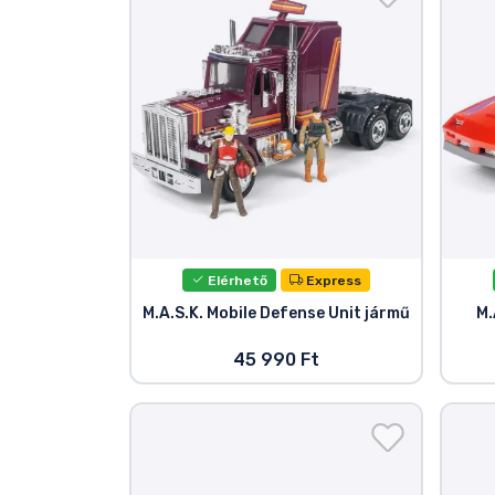
Szállítás és fizetés
Sorozatos cuccok
Filmes cuccok
Mesés cuccok
Animés cuccok
Elérhető
Express
M.A.S.K. Mobile Defense Unit jármű
M.
Gamer cuccok
45 990 Ft
Sportos cuccok
Zenés cuccok