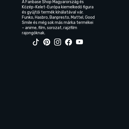
A Fanbase Shop Magyarország és
Közép-Kelet-Európa kiemelkedő figura
és gyűjtői termék kínálatával vár.
Funko, Hasbro, Banpresto, Mattel, Good
Smile és még sok más márka termékei
– anime, film, sorozat, rajzfilm
rajongóknak.