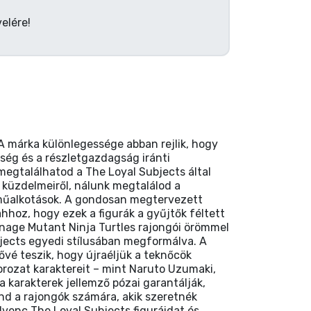
elére!
 A márka különlegessége abban rejlik, hogy
őség és a részletgazdagság iránti
egtalálhatod a The Loyal Subjects által
 küzdelmeiről, nálunk megtalálod a
b műalkotások. A gondosan megtervezett
hhoz, hogy ezek a figurák a gyűjtők féltett
eenage Mutant Ninja Turtles rajongói örömmel
bjects egyedi stílusában megformálva. A
ővé teszik, hogy újraéljük a teknőcök
sorozat karaktereit – mint Naruto Uzumaki,
 karakterek jellemző pózai garantálják,
nd a rajongók számára, akik szeretnék
dvenc The Loyal Subjects figuráidat és