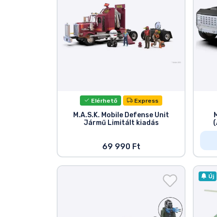
Terméktípusok
Márkák
Elérhető
Express
M.A.S.K. Mobile Defense Unit
Jármű Limitált kiadás
(
69 990 Ft
Új