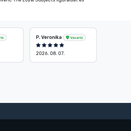
P. Veronika
Név nélkül
Vásárló
Vás
2026. 08. 07.
2026. 08. 07.