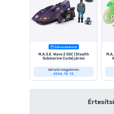
Előrendelhető
M.A.S.K. Wave 2 SSC (Stealth
M.A
Submarine Cycle) jármű
V
Várható megjelenés:
2026. 10. 13.
Értesíts