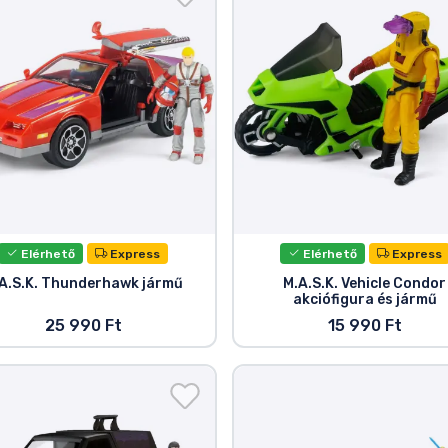
Elérhető
Express
Elérhető
Express
A.S.K. Thunderhawk jármű
M.A.S.K. Vehicle Condor
akciófigura és jármű
25 990 Ft
15 990 Ft