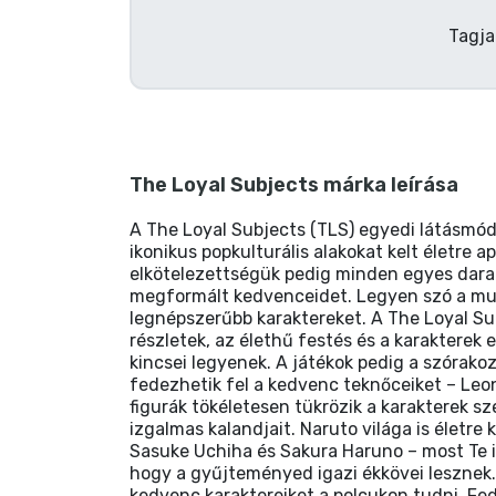
Tagja
The Loyal Subjects márka leírása
A The Loyal Subjects (TLS) egyedi látásmódj
ikonikus popkulturális alakokat kelt életre 
elkötelezettségük pedig minden egyes darab
megformált kedvenceidet. Legyen szó a mutá
legnépszerűbb karaktereket. A The Loyal Su
részletek, az élethű festés és a karaktere
kincsei legyenek. A játékok pedig a szórako
fedezhetik fel a kedvenc teknőceiket – Leo
figurák tökéletesen tükrözik a karakterek s
izgalmas kalandjait. Naruto világa is életre
Sasuke Uchiha és Sakura Haruno – most Te is
hogy a gyűjteményed igazi ékkövei lesznek.
kedvenc karaktereiket a polcukon tudni. Fed