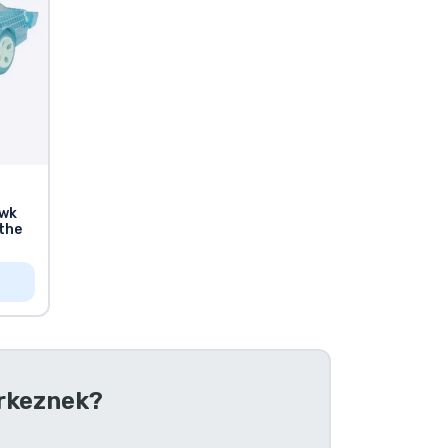
awk
 the
rkeznek?