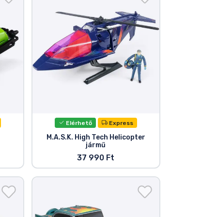
Elérhető
Express
M.A.S.K. High Tech Helicopter
jármű
37 990 Ft