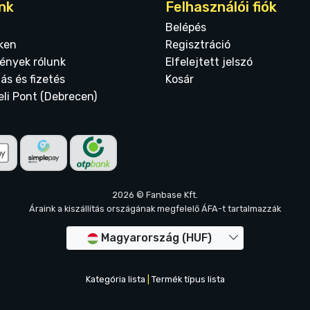
nk
Felhasználói fiók
Belépés
ken
Regisztráció
ények rólunk
Elfelejtett jelszó
tás és fizetés
Kosár
eli Pont (Debrecen)
2026 © Fanbase Kft.
Áraink a kiszállítás országának megfelelő ÁFA-t tartalmazzák
Magyarország (HUF)
Kategória lista
|
Termék típus lista