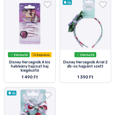
Ajándékkártya
Új
Szállítás és fizetés
Sorozatos cuccok
Filmes cuccok
Elérhető
Express
Elérhető
Mesés cuccok
Disney Hercegnők A kis
Disney Hercegnők Ariel 2
hableány hajcsat haj
db-os hajpánt szett
kiegészítő
Animés cuccok
1 490 Ft
1 390 Ft
Gamer cuccok
Új
Sportos cuccok