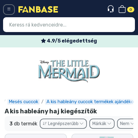
0
Menü
4.9/5 elégedettség
Belépés
Regisztráció
Legújabb cuccok
Akciós ajánlatok
Express szállítás
e
Mesés cuccok
A kis hableány cuccok termékek ajándékok
A kis hableány haj kiegészítők
Előrendelhető cuccok
3
db termék
Legnépszerűbb
Márkák
Nem
Outlet cuccok