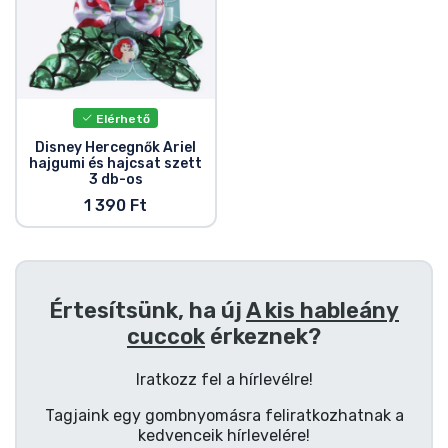
Zenés cuccok
Terméktípusok
Elérhető
Márkák
Disney Hercegnők Ariel
hajgumi és hajcsat szett
3 db-os
1 390 Ft
Értesítsünk, ha új
A kis hableány
cuccok
érkeznek?
Iratkozz fel a hírlevélre!
Tagjaink egy gombnyomásra feliratkozhatnak a
kedvenceik hírlevelére!