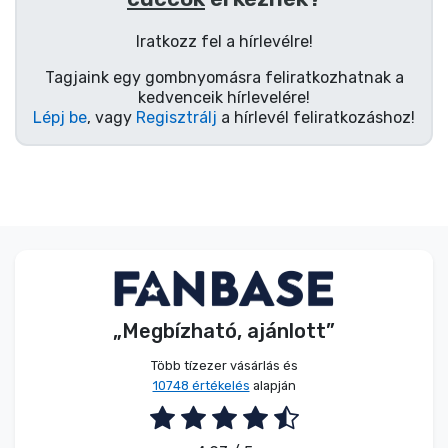
Zenés cuccok
Iratkozz fel a hírlevélre!
Terméktípusok
Tagjaink egy gombnyomásra feliratkozhatnak a
kedvenceik hírlevelére!
Lépj be
, vagy
Regisztrálj
a hírlevél feliratkozáshoz!
Márkák
„Megbízható, ajánlott”
Több tízezer vásárlás és
10748 értékelés
alapján