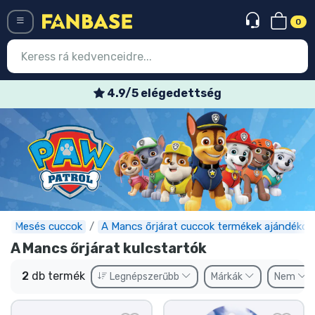
0
Menü
4.9/5 elégedettség
Belépés
Regisztráció
Legújabb cuccok
Akciós ajánlatok
Express szállítás
Mesés cuccok
A Mancs őrjárat cuccok termékek ajándékok
A Mancs őrjárat kulcstartók
Előrendelhető cuccok
2
db termék
Legnépszerűbb
Márkák
Nem
Outlet cuccok