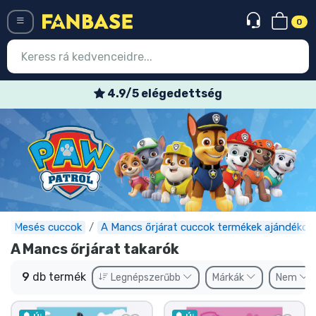
0
Menü
4.9/5 elégedettség
Belépés
Regisztráció
Legújabb cuccok
Akciós ajánlatok
Express szállítás
Mesés cuccok
A Mancs őrjárat cuccok termékek ajándékok
A Mancs őrjárat takarók
Előrendelhető cuccok
9
db termék
Legnépszerűbb
Márkák
Nem
Outlet cuccok