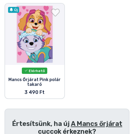
Új
Elérhető
Mancs Őrjárat Pink polár
takaró
3 490 Ft
Értesítsünk, ha új
A Mancs őrjárat
cuccok
érkeznek?