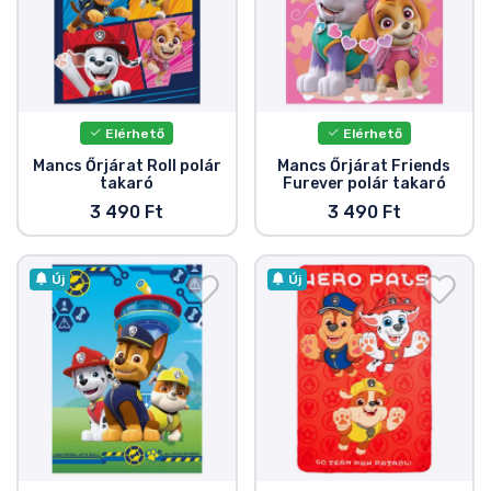
Zenés cuccok
Terméktípusok
Elérhető
Elérhető
Márkák
Mancs Őrjárat Roll polár
Mancs Őrjárat Friends
takaró
Furever polár takaró
3 490 Ft
3 490 Ft
Új
Új