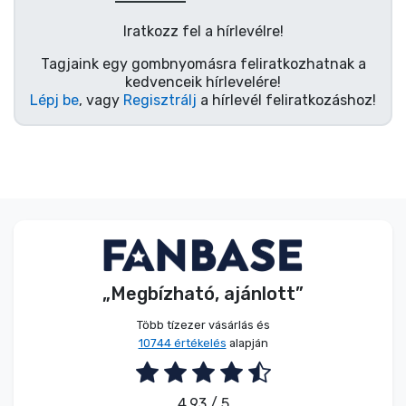
Iratkozz fel a hírlevélre!
Tagjaink egy gombnyomásra feliratkozhatnak a
kedvenceik hírlevelére!
Lépj be
, vagy
Regisztrálj
a hírlevél feliratkozáshoz!
„Megbízható, ajánlott”
Több tízezer vásárlás és
10744 értékelés
alapján
4.93 / 5