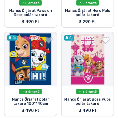
Elérhető
Elérhető
Mancs Őrjárat Paws on
Mancs Őrjárat Hero Pals
Deck polár takaró
polár takaró
3 490 Ft
3 290 Ft
Új
Új
Elérhető
Elérhető
Mancs Őrjárat polár
Mancs Őrjárat Boss Pups
takaró 100*140cm
polár takaró
3 490 Ft
3 490 Ft