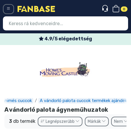
0
Menü
4.9/5 elégedettség
Belépés
Regisztráció
Legújabb cuccok
Akciós ajánlatok
Express szállítás
Animés cuccok
A vándorló palota cuccok termékek ajándéko
Előrendelhető cuccok
A vándorló palota ágyneműhuzatok
Outlet cuccok
3
db termék
Legnépszerűbb
Márkák
Nem