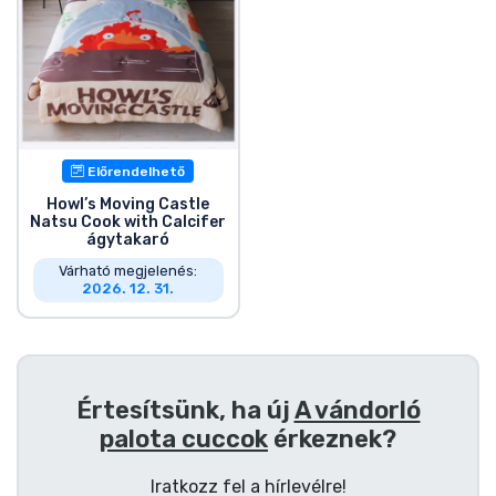
Zenés cuccok
Terméktípusok
Márkák
Előrendelhető
Howl’s Moving Castle
Natsu Cook with Calcifer
ágytakaró
Várható megjelenés:
2026. 12. 31.
Értesítsünk, ha új
A vándorló
palota cuccok
érkeznek?
Iratkozz fel a hírlevélre!