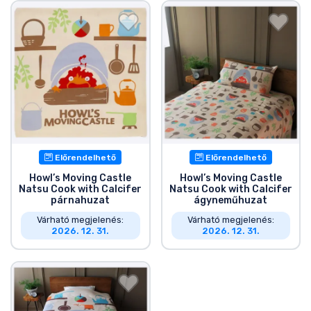
Ajándékkártya
Szállítás és fizetés
Sorozatos cuccok
Filmes cuccok
Mesés cuccok
Előrendelhető
Előrendelhető
Howl’s Moving Castle
Howl’s Moving Castle
Natsu Cook with Calcifer
Natsu Cook with Calcifer
Animés cuccok
párnahuzat
ágyneműhuzat
Várható megjelenés:
Várható megjelenés:
2026. 12. 31.
2026. 12. 31.
Gamer cuccok
Sportos cuccok