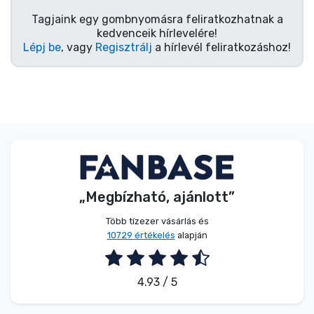
Tagjaink egy gombnyomásra feliratkozhatnak a
kedvenceik hírlevelére!
Lépj be
, vagy
Regisztrálj
a hírlevél feliratkozáshoz!
„Megbízható, ajánlott”
Több tízezer vásárlás és
10729 értékelés
alapján
4.93 / 5