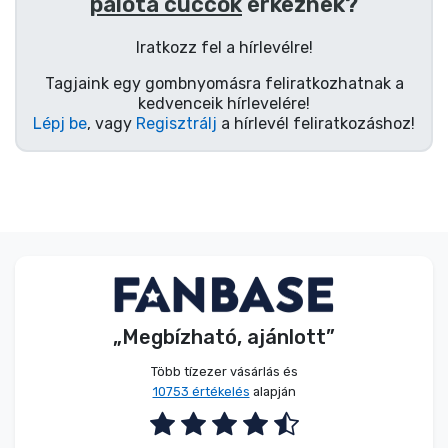
Zenés cuccok
palota cuccok
érkeznek?
Iratkozz fel a hírlevélre!
Terméktípusok
Tagjaink egy gombnyomásra feliratkozhatnak a
kedvenceik hírlevelére!
Lépj be
, vagy
Regisztrálj
a hírlevél feliratkozáshoz!
Márkák
„Megbízható, ajánlott”
Több tízezer vásárlás és
10753 értékelés
alapján