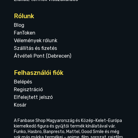
Rólunk
Blog
FanToken
Vélemények rólunk
Szállítás és fizetés
Átvételi Pont (Debrecen)
Felhasználói fiók
Belépés
Regisztráció
Elfelejtett jelszó
Kosár
A Fanbase Shop Magyarország és Közép-Kelet-Európa
kiemelkedő figura és gyűjtői termék kínálatával vár.
Funko, Hasbro, Banpresto, Mattel, Good Smile és még
sok más márka termékei – anime, film, sorozat, rajzfilm