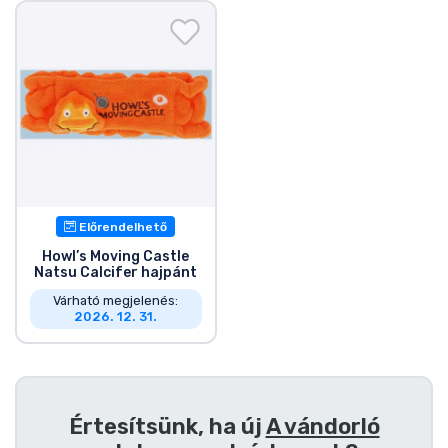
Ajándékkártya
Szállítás és fizetés
Sorozatos cuccok
Filmes cuccok
Mesés cuccok
Előrendelhető
Howl’s Moving Castle
Natsu Calcifer hajpánt
Animés cuccok
Várható megjelenés:
2026. 12. 31.
Gamer cuccok
Sportos cuccok
Értesítsünk, ha új
A vándorló