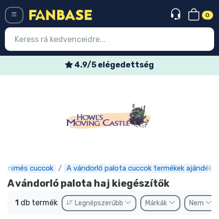
0
Menü
4.9/5 elégedettség
Belépés
Regisztráció
Legújabb cuccok
Akciós ajánlatok
Express szállítás
Animés cuccok
A vándorló palota cuccok termékek ajándéko
Előrendelhető cuccok
A vándorló palota haj kiegészítők
Outlet cuccok
1
db termék
Legnépszerűbb
Márkák
Nem