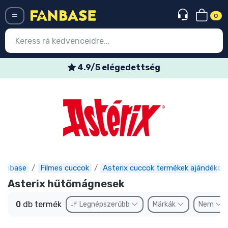
0
Menü
4.9/5 elégedettség
Belépés
Regisztráció
Legújabb cuccok
Akciós ajánlatok
Express szállítás
Fanbase
Filmes cuccok
Asterix cuccok termékek ajándékok
Asterix hűtőmágnesek
Előrendelhető cuccok
0
db termék
Legnépszerűbb
Márkák
Nem
Outlet cuccok