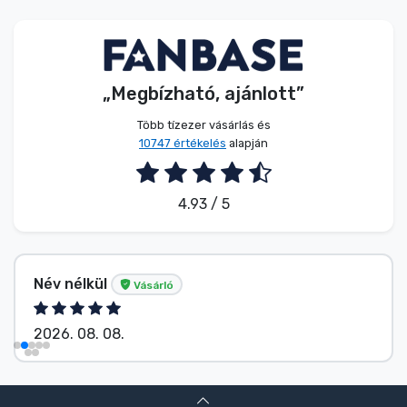
Zenés cuccok
Terméktípusok
„Megbízható, ajánlott”
Márkák
Több tízezer vásárlás és
10747 értékelés
alapján
4.93 / 5
Név nélkül
Vásárló
2026. 08. 08.