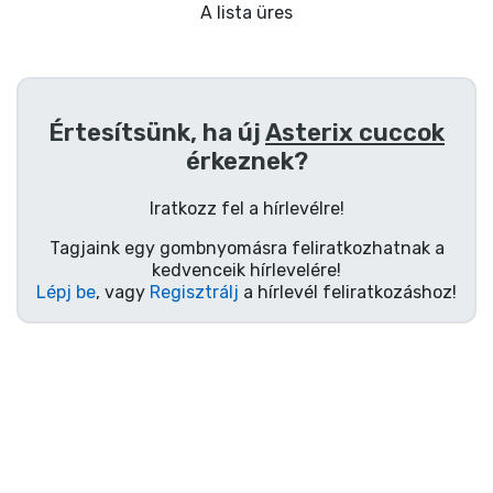
Ajándékkártya
A lista üres
Szállítás és fizetés
Sorozatos cuccok
Értesítsünk, ha új
Asterix cuccok
érkeznek?
Filmes cuccok
Iratkozz fel a hírlevélre!
Mesés cuccok
Tagjaink egy gombnyomásra feliratkozhatnak a
kedvenceik hírlevelére!
Lépj be
, vagy
Regisztrálj
a hírlevél feliratkozáshoz!
Animés cuccok
Gamer cuccok
Sportos cuccok