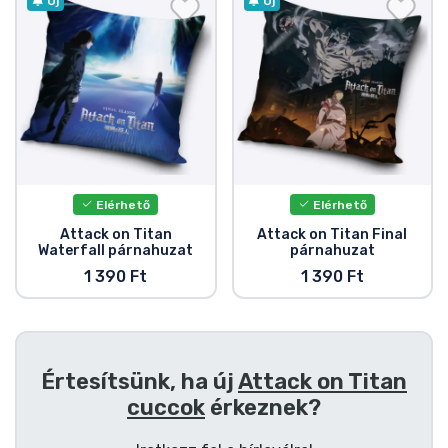
Ajándékkártya
Új
Új
Szállítás és fizetés
Sorozatos cuccok
Filmes cuccok
Elérhető
Elérhető
Mesés cuccok
Attack on Titan
Attack on Titan Final
Waterfall párnahuzat
párnahuzat
1 390 Ft
1 390 Ft
Animés cuccok
Gamer cuccok
Értesítsünk, ha új
Attack on Titan
Sportos cuccok
cuccok
érkeznek?