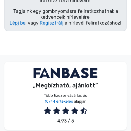
Zenés cuccok
Iratkozz fel a hírlevélre!
Tagjaink egy gombnyomásra feliratkozhatnak a
kedvenceik hírlevelére!
Terméktípusok
Lépj be
, vagy
Regisztrálj
a hírlevél feliratkozáshoz!
Márkák
„Megbízható, ajánlott”
Több tízezer vásárlás és
10744 értékelés
alapján
4.93 / 5