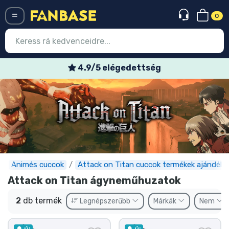
0
Menü
4.9/5 elégedettség
Belépés
Regisztráció
Legújabb cuccok
Akciós ajánlatok
Express szállítás
Animés cuccok
Attack on Titan cuccok termékek ajándéko
Attack on Titan ágyneműhuzatok
Előrendelhető cuccok
2
db termék
Legnépszerűbb
Márkák
Nem
Outlet cuccok