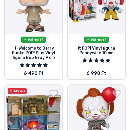
Elérhető
Elérhető
It-Welcome to Derry
It POP! Vinyl figura
Funko POP! Plus Vinyl
Pennywise 10 cm
figura Bob Gray 9 cm
6 490 Ft
6 990 Ft
Akciós