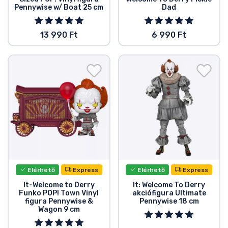
Pennywise w/ Boat 25 cm
Dad
13 990 Ft
6 990 Ft
Elérhető
Express
Elérhető
Express
It-Welcome to Derry
It: Welcome To Derry
Funko POP! Town Vinyl
akciófigura Ultimate
figura Pennywise &
Pennywise 18 cm
Wagon 9 cm