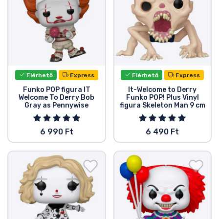
Zenés cuccok
Terméktípusok
Márkák
Elérhető
Express
Elérhető
Express
Funko POP figura IT
It-Welcome to Derry
Welcome To Derry Bob
Funko POP! Plus Vinyl
Gray as Pennywise
figura Skeleton Man 9 cm
6 990 Ft
6 490 Ft