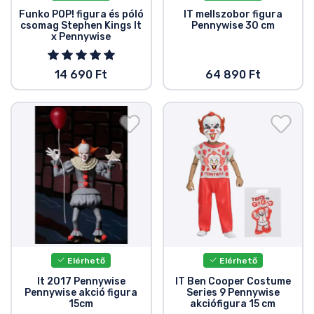
Funko POP! figura és póló
IT mellszobor figura
csomag Stephen Kings It
Pennywise 30 cm
x Pennywise
14 690 Ft
64 890 Ft
Elérhető
Elérhető
It 2017 Pennywise
IT Ben Cooper Costume
Pennywise akció figura
Series 9 Pennywise
15cm
akciófigura 15 cm