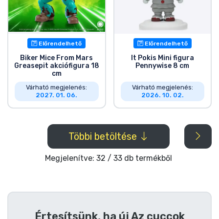
Előrendelhető
Előrendelhető
Biker Mice From Mars
It Pokis Mini figura
Greasepit akciófigura 18
Pennywise 8 cm
cm
Várható megjelenés:
Várható megjelenés:
2027. 01. 06.
2026. 10. 02.
Többi betöltése
Megjelenítve: 32 / 33 db termékből
Értesítsünk, ha új
Az cuccok