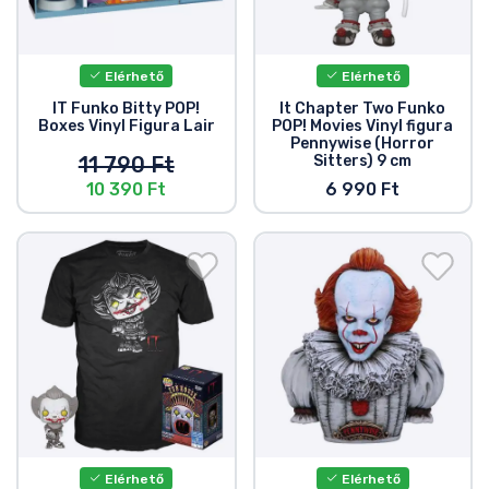
Elérhető
Elérhető
IT Funko Bitty POP!
It Chapter Two Funko
Boxes Vinyl Figura Lair
POP! Movies Vinyl figura
Pennywise (Horror
11 790 Ft
Sitters) 9 cm
10 390 Ft
6 990 Ft
Elérhető
Elérhető