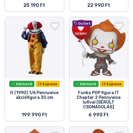
25 190 Ft
22 990 Ft
Outlet
Elérhető
Express
Elérhető
Express
It (1990) 1/6 Pennywise
Funko POP figura IT
akciófigura 30 cm
Chapter 2 Pennywise
lufival [SÉRÜLT
CSOMAGOLÁS]
199 990 Ft
6 990 Ft