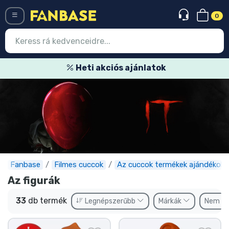
0
Menü
Heti akciós ajánlatok
Belépés
Regisztráció
Legújabb cuccok
Akciós ajánlatok
Express szállítás
Fanbase
Filmes cuccok
Az cuccok termékek ajándékok
Az figurák
Előrendelhető cuccok
33
db termék
Legnépszerűbb
Márkák
Nem
Outlet cuccok