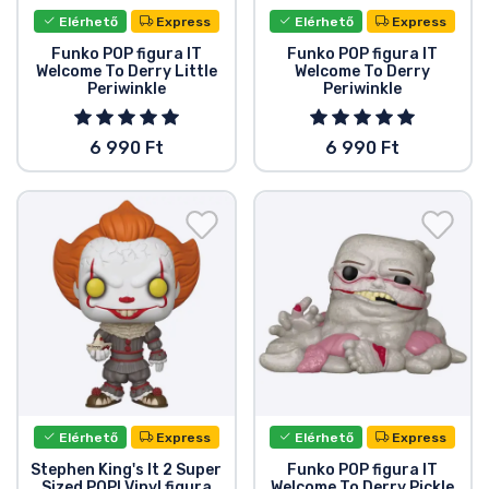
Elérhető
Express
Elérhető
Express
Funko POP figura IT
Funko POP figura IT
Welcome To Derry Little
Welcome To Derry
Periwinkle
Periwinkle
6 990 Ft
6 990 Ft
Elérhető
Express
Elérhető
Express
Stephen King's It 2 Super
Funko POP figura IT
Sized POP! Vinyl figura
Welcome To Derry Pickle