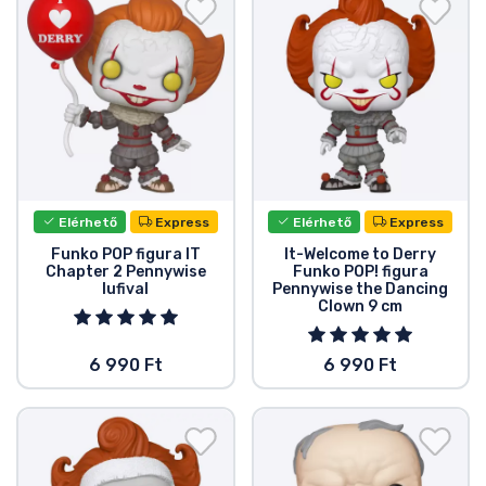
Ajándékkártya
Szállítás és fizetés
Sorozatos cuccok
Filmes cuccok
Elérhető
Express
Elérhető
Express
Mesés cuccok
Funko POP figura IT
It-Welcome to Derry
Chapter 2 Pennywise
Funko POP! figura
lufival
Pennywise the Dancing
Animés cuccok
Clown 9 cm
Gamer cuccok
6 990 Ft
6 990 Ft
Sportos cuccok