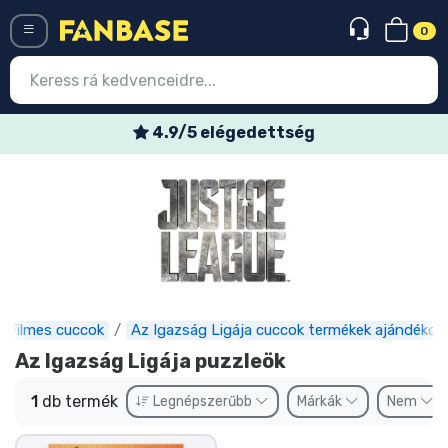
0
Menü
4.9/5 elégedettség
Belépés
Regisztráció
Legújabb cuccok
Akciós ajánlatok
Express szállítás
Filmes cuccok
Az Igazság Ligája cuccok termékek ajándékok
Az Igazság Ligája puzzleök
Előrendelhető cuccok
1
db termék
Legnépszerűbb
Márkák
Nem
Outlet cuccok