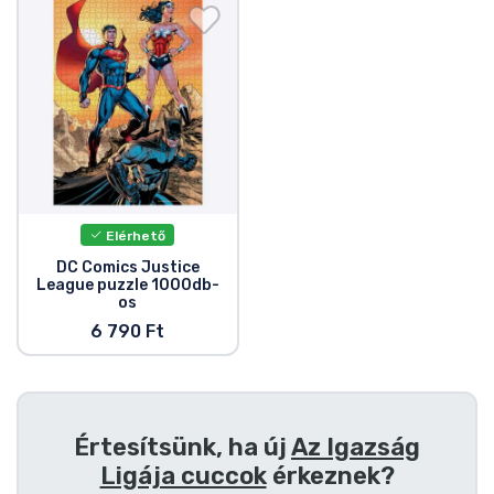
Ajándékkártya
Szállítás és fizetés
Sorozatos cuccok
Filmes cuccok
Elérhető
Mesés cuccok
DC Comics Justice
League puzzle 1000db-
os
Animés cuccok
6 790 Ft
Gamer cuccok
Sportos cuccok
Értesítsünk, ha új
Az Igazság
Ligája cuccok
érkeznek?