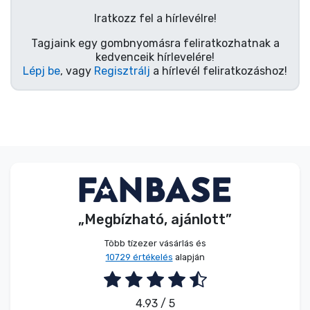
Zenés cuccok
Iratkozz fel a hírlevélre!
Tagjaink egy gombnyomásra feliratkozhatnak a
Terméktípusok
kedvenceik hírlevelére!
Lépj be
, vagy
Regisztrálj
a hírlevél feliratkozáshoz!
Márkák
„Megbízható, ajánlott”
Több tízezer vásárlás és
10729 értékelés
alapján
4.93 / 5