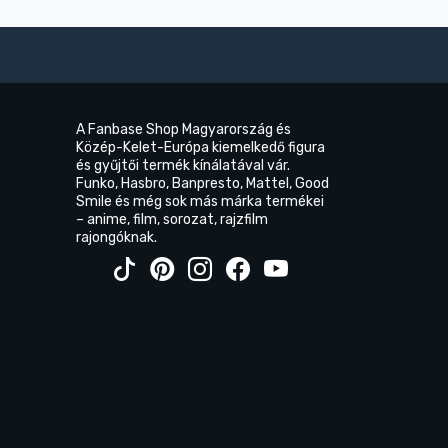
A Fanbase Shop Magyarország és
Közép-Kelet-Európa kiemelkedő figura
és gyűjtői termék kínálatával vár.
Funko, Hasbro, Banpresto, Mattel, Good
Smile és még sok más márka termékei
– anime, film, sorozat, rajzfilm
rajongóknak.