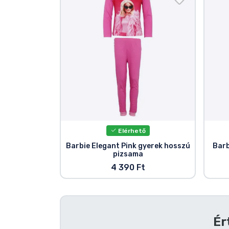
Szállítás és fizetés
Sorozatos cuccok
Filmes cuccok
Mesés cuccok
Animés cuccok
Elérhető
Barbie Elegant Pink gyerek hosszú
Barb
pizsama
Gamer cuccok
4 390 Ft
Sportos cuccok
Zenés cuccok
Ér