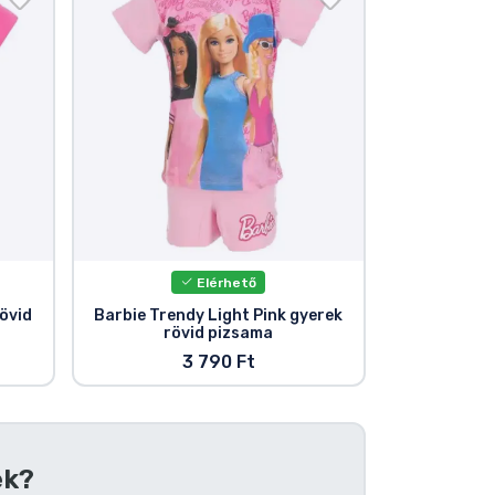
Elérhető
övid
Barbie Trendy Light Pink gyerek
rövid pizsama
3 790 Ft
ek?