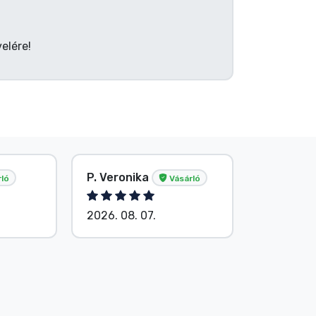
elére!
P. Veronika
Név nélk
ló
Vásárló
2026. 08. 07.
2026. 08.