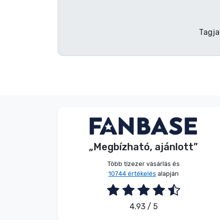
Terméktípusok
Tagja
Márkák
Név nélkül
Vásárló
„Megbízható, ajánlott”
2026. 08. 07.
Több tízezer vásárlás és
10744 értékelés
alapján
4.93 / 5