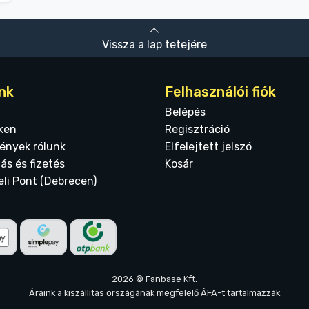
Vissza a lap tetejére
nk
Felhasználói fiók
Belépés
ken
Regisztráció
ények rólunk
Elfelejtett jelszó
tás és fizetés
Kosár
eli Pont (Debrecen)
2026 © Fanbase Kft.
Áraink a kiszállítás országának megfelelő ÁFA-t tartalmazzák