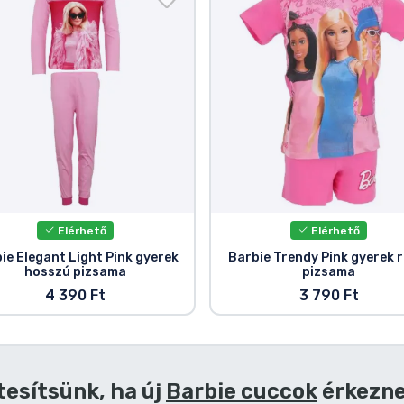
Elérhető
Elérhető
ie Elegant Light Pink gyerek
Barbie Trendy Pink gyerek r
hosszú pizsama
pizsama
4 390 Ft
3 790 Ft
tesítsünk, ha új
Barbie cuccok
érkezn