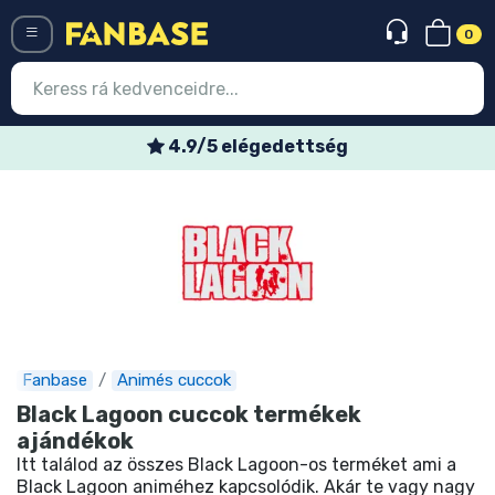
0
Menü
4.9/5 elégedettség
Belépés
Regisztráció
Legújabb cuccok
Akciós ajánlatok
Express szállítás
Fanbase
Animés cuccok
Előrendelhető cuccok
Black Lagoon cuccok termékek
ajándékok
Outlet cuccok
Itt találod az összes Black Lagoon-os terméket ami a
Black Lagoon animéhez kapcsolódik. Akár te vagy nagy