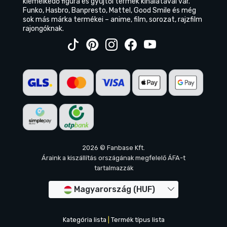
kiemelkedő figura és gyűjtői termék kínálatával vár.
Funko, Hasbro, Banpresto, Mattel, Good Smile és még
sok más márka termékei – anime, film, sorozat, rajzfilm
rajongóknak.
2026 © Fanbase Kft.
Áraink a kiszállítás országának megfelelő ÁFA-t
tartalmazzák
Magyarország (HUF)
Kategória lista
|
Termék típus lista