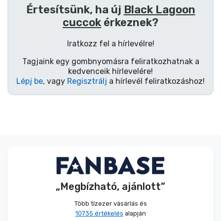
Értesítsünk, ha új
Black Lagoon
cuccok
érkeznek?
Iratkozz fel a hírlevélre!
Tagjaink egy gombnyomásra feliratkozhatnak a
kedvenceik hírlevelére!
Lépj be
, vagy
Regisztrálj
a hírlevél feliratkozáshoz!
„Megbízható, ajánlott”
Több tízezer vásárlás és
10735 értékelés
alapján