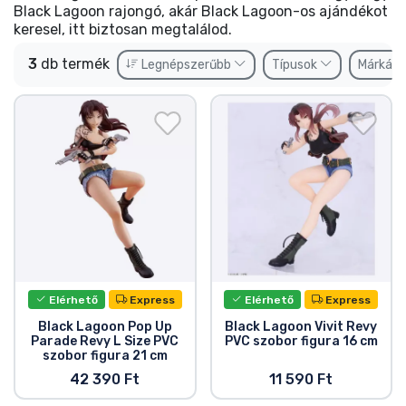
Ajándékkártya
Black Lagoon rajongó, akár Black Lagoon-os ajándékot
keresel, itt biztosan megtalálod.
Szállítás és fizetés
3
db termék
Legnépszerűbb
Típusok
Márkák
Sorozatos cuccok
Filmes cuccok
Mesés cuccok
Animés cuccok
Elérhető
Express
Elérhető
Express
Gamer cuccok
Black Lagoon Pop Up
Black Lagoon Vivit Revy
Parade Revy L Size PVC
PVC szobor figura 16 cm
Sportos cuccok
szobor figura 21 cm
42 390 Ft
11 590 Ft