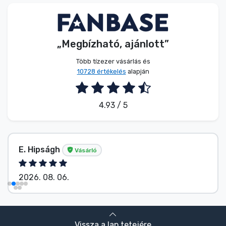
Zenés cuccok
Terméktípusok
„Megbízható, ajánlott”
Több tízezer vásárlás és
Márkák
10728 értékelés
alapján
4.93 / 5
E. Hipságh
Vásárló
2026. 08. 06.
Vissza a lap tetejére