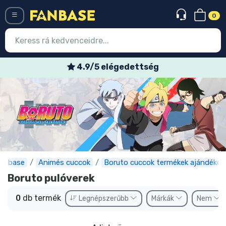
0
Menü
4.9/5 elégedettség
Belépés
Regisztráció
Legújabb cuccok
Akciós ajánlatok
Express szállítás
anbase
Animés cuccok
Boruto cuccok termékek ajándékok
Boruto pulóverek
Előrendelhető cuccok
0
db termék
Legnépszerűbb
Márkák
Nem
Outlet cuccok