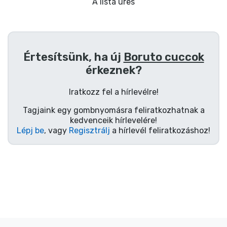
Ajándékkártya
A lista üres
Szállítás és fizetés
Értesítsünk, ha új
Boruto cuccok
Sorozatos cuccok
érkeznek?
Filmes cuccok
Iratkozz fel a hírlevélre!
Tagjaink egy gombnyomásra feliratkozhatnak a
Mesés cuccok
kedvenceik hírlevelére!
Lépj be
, vagy
Regisztrálj
a hírlevél feliratkozáshoz!
Animés cuccok
Gamer cuccok
Sportos cuccok