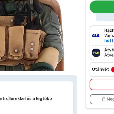
Házh
Várha
hétfő
Átvé
Átve
 kattints duplán a képre
Utánvét
ntrollerekkel és a legtöbb
Meg