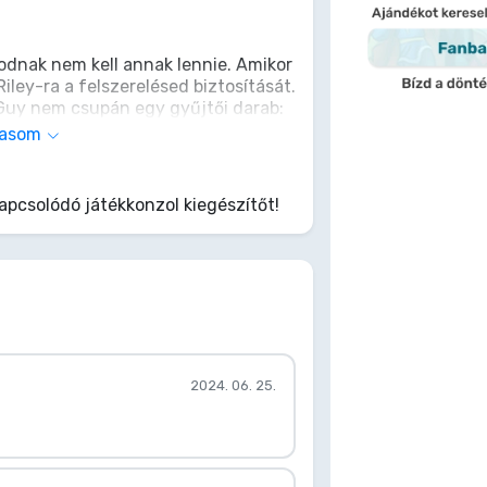
lodnak nem kell annak lennie. Amikor
Riley-ra a felszerelésed biztosítását.
Guy nem csupán egy gyűjtői darab:
je. A Task Force 141-re jellemző
vasom
hogy tartsa a fegyverzeted, amíg te
, csak tiszta taktikai rend. Maradj
nda fedezzen!
pcsolódó játékkonzol kiegészítőt!
2024. 06. 25.