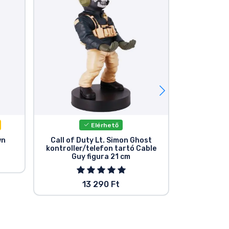
Elérhető
E
wn
Call of Duty Lt. Simon Ghost
Call of
kontroller/telefon tartó Cable
kontroller
Guy figura 21 cm
Guy
13 290 Ft