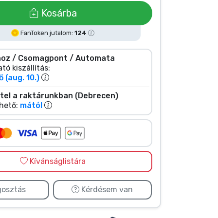
Kosárba
FanToken jutalom:
124
oz / Csomagpont / Automata
tó kiszállítás:
 (aug. 10.)
tel a raktárunkban (Debrecen)
hető:
mától
Kívánságlistára
osztás
Kérdésem van