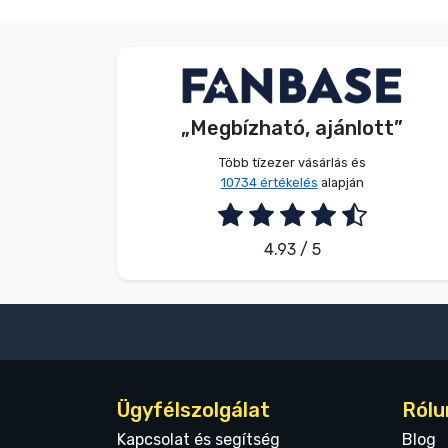
S. Kevin
Vásárló
„Megbízható, ajánlott”
2026. 08. 07.
Több tízezer vásárlás és
10734 értékelés
alapján
4.93 / 5
Ügyfélszolgálat
Rólu
Kapcsolat és segítség
Blog