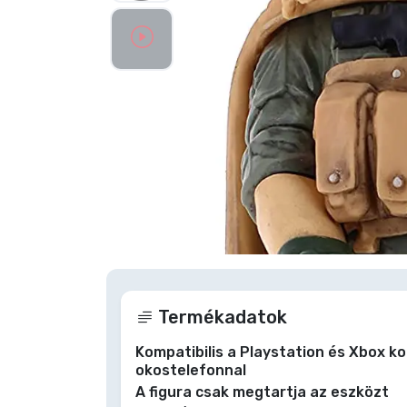
Szállítás és fizetés
Sorozatos cuccok
Filmes cuccok
Mesés cuccok
Animés cuccok
Nagyításhoz
Gamer cuccok
Termékadatok
Sportos cuccok
Kompatibilis a Playstation és Xbox ko
okostelefonnal
Zenés cuccok
A figura csak megtartja az eszközt