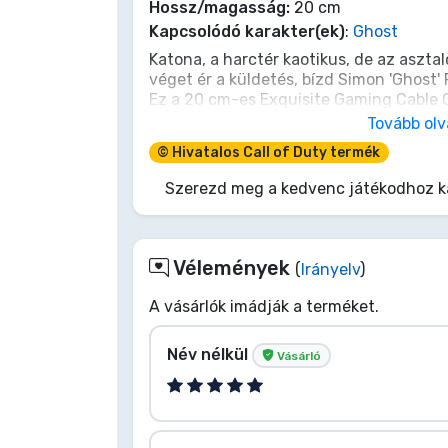
Hossz/magasság:
20 cm
Kapcsolódó karakter(ek)
:
Ghost
Terméktípusok
Katona, a harctér kaotikus, de az aszta
véget ér a küldetés, bízd Simon 'Ghost' 
Márkák
Ez a 20 cm-es Exquisite Gaming Cable 
a kontrollered vagy telefonod néma őrző
Tovább ol
szívóssággal készült Ghost készen áll, 
© Hivatalos Call of Duty termék
újratöltesz. Nincs több elszabadult kábel
résen, újonc, és hagyd, hogy egy lege
Szerezd meg a kedvenc játékodhoz ka
Vélemények
(
Irányelv
)
A vásárlók imádják a terméket.
Név nélkül
Vásárló