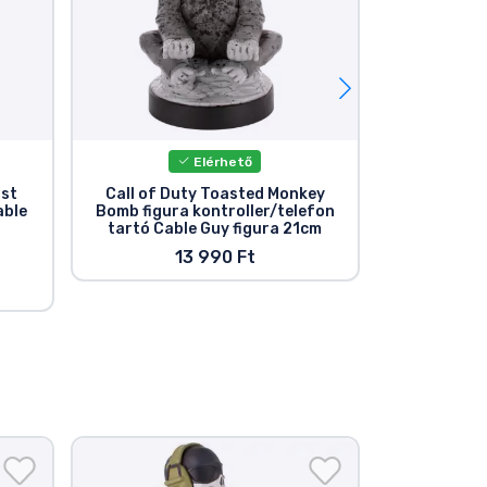
Elérhető
Elér
ost
Call of Duty Toasted Monkey
Call of Dut
able
Bomb figura kontroller/telefon
kontroller
tartó Cable Guy figura 21cm
Guy
13 990 Ft