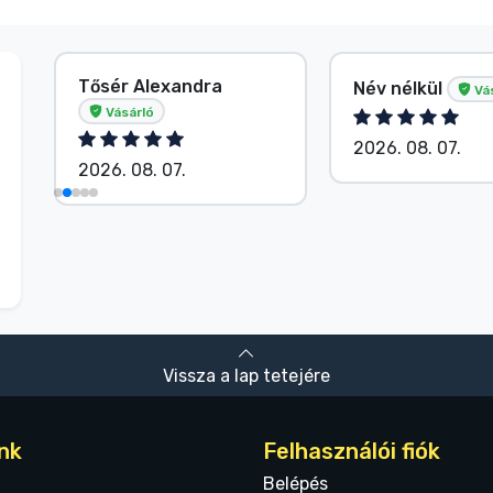
Tősér Alexandra
Név nélkül
Vá
Vásárló
2026. 08. 07.
2026. 08. 07.
Vissza a lap tetejére
nk
Felhasználói fiók
Belépés