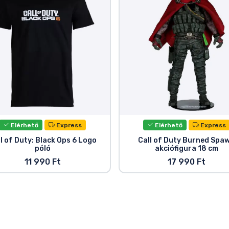
Elérhető
Express
Elérhető
Express
l of Duty: Black Ops 6 Logo
Call of Duty Burned Spa
póló
akciófigura 18 cm
11 990 Ft
17 990 Ft