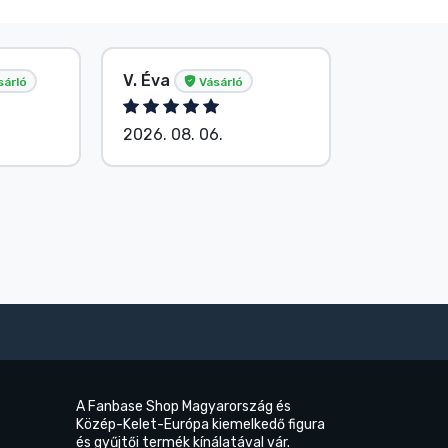
V. Éva
S. Barba
sárló
Vásárló
2026. 08. 06.
2026. 08.
A Fanbase Shop Magyarország és
Közép-Kelet-Európa kiemelkedő figura
és gyűjtői termék kínálatával vár.