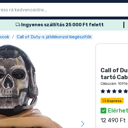
Ingyenes szállítás 25 000 Ft felett
őmenübe
őmenübe
őmenübe
őmenübe
őmenübe
őmenübe
őmenübe
őmenübe
őmenübe
ozatos termék
es termék
és termék
més termék
er termék
rtos termék
és termék
sok
uccok
Call of Duty-s játékkonzol kiegészítők
Call of D
tartó Cab
Cikkszám:
10916
Express
Elérhe
12 490 Ft