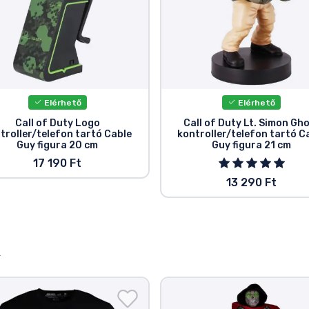
Elérhető
Elérhető
Call of Duty Logo
Call of Duty Lt. Simon Gh
troller/telefon tartó Cable
kontroller/telefon tartó C
Guy figura 20 cm
Guy figura 21 cm
17 190 Ft
13 290 Ft
k