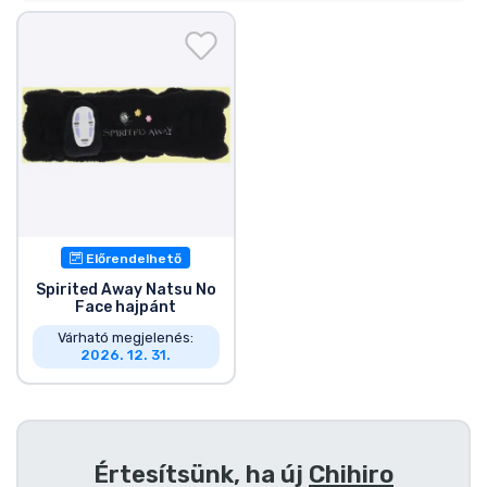
Ajándékkártya
Szállítás és fizetés
Sorozatos cuccok
Filmes cuccok
Mesés cuccok
Előrendelhető
Spirited Away Natsu No
Animés cuccok
Face hajpánt
Várható megjelenés:
2026. 12. 31.
Gamer cuccok
Sportos cuccok
Értesítsünk, ha új
Chihiro