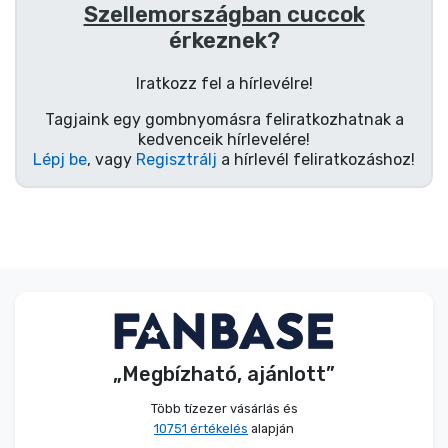
Zenés cuccok
Szellemországban cuccok
érkeznek?
Terméktípusok
Iratkozz fel a hírlevélre!
Tagjaink egy gombnyomásra feliratkozhatnak a
Márkák
kedvenceik hírlevelére!
Lépj be
, vagy
Regisztrálj
a hírlevél feliratkozáshoz!
„Megbízható, ajánlott”
Több tízezer vásárlás és
10751 értékelés
alapján