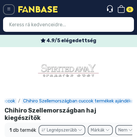
0
Menü
4.9/5 elégedettség
Belépés
Regisztráció
Legújabb cuccok
Akciós ajánlatok
Express szállítás
 cuccok
Chihiro Szellemországban cuccok termékek ajándékok
Chihiro Szellemországban haj
Előrendelhető cuccok
kiegészítők
Outlet cuccok
1
db termék
Legnépszerűbb
Márkák
Nem