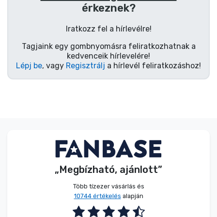
Zenés cuccok
érkeznek?
Iratkozz fel a hírlevélre!
Terméktípusok
Tagjaink egy gombnyomásra feliratkozhatnak a
kedvenceik hírlevelére!
Márkák
Lépj be
, vagy
Regisztrálj
a hírlevél feliratkozáshoz!
„Megbízható, ajánlott”
Több tízezer vásárlás és
10744 értékelés
alapján