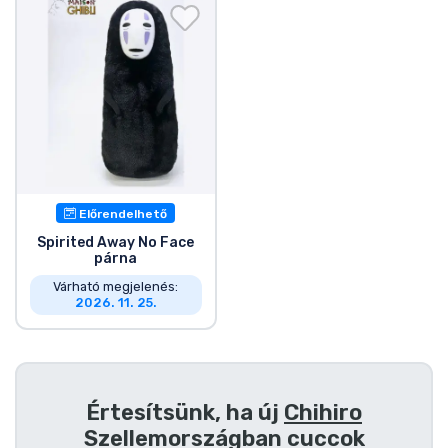
Ajándékkártya
Szállítás és fizetés
Sorozatos cuccok
Filmes cuccok
Előrendelhető
Mesés cuccok
Spirited Away No Face
párna
Animés cuccok
Várható megjelenés:
2026. 11. 25.
Gamer cuccok
Sportos cuccok
Értesítsünk, ha új
Chihiro
Szellemországban cuccok