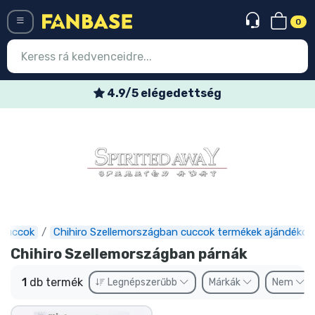
0
Menü
4.9/5 elégedettség
Belépés
Regisztráció
Legújabb cuccok
Akciós ajánlatok
Express szállítás
 cuccok
Chihiro Szellemországban cuccok termékek ajándékok
Chihiro Szellemországban párnák
Előrendelhető cuccok
1
db termék
Legnépszerűbb
Márkák
Nem
Outlet cuccok