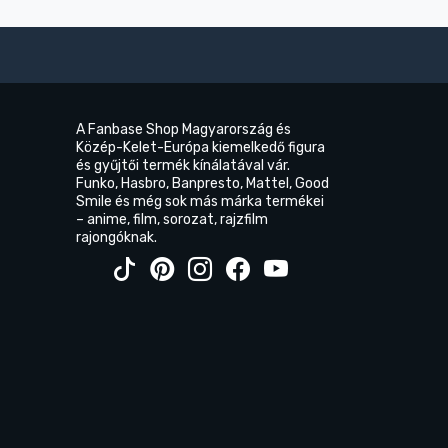
A Fanbase Shop Magyarország és
Közép-Kelet-Európa kiemelkedő figura
és gyűjtői termék kínálatával vár.
Funko, Hasbro, Banpresto, Mattel, Good
Smile és még sok más márka termékei
– anime, film, sorozat, rajzfilm
rajongóknak.