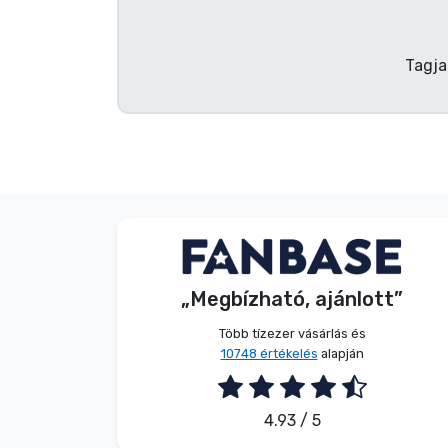
Terméktípusok
Tagja
Márkák
Név nélkül
Vásárló
„Megbízható, ajánlott”
2026. 08. 08.
Több tízezer vásárlás és
10748 értékelés
alapján
4.93 / 5