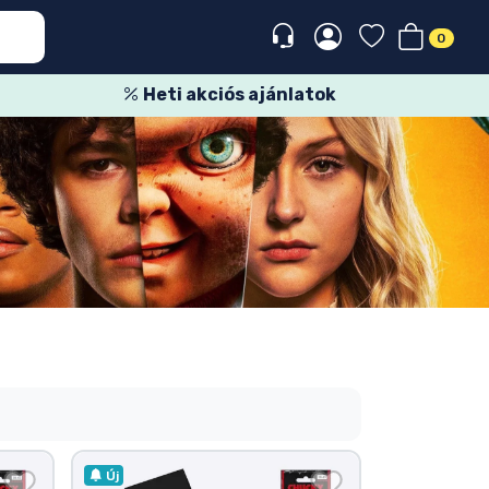
0
Heti akciós ajánlatok
Új