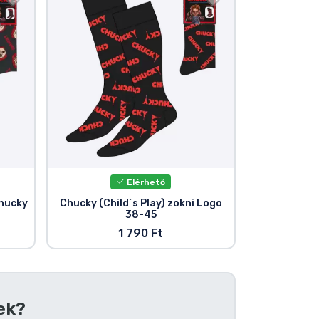
Elérhető
Chucky
Chucky (Child´s Play) zokni Logo
38-45
1 790 Ft
ek?