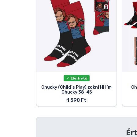
Szállítás és fizetés
Sorozatos cuccok
Filmes cuccok
Mesés cuccok
Animés cuccok
Elérhető
Chucky (Child´s Play) zokni Hi I´m
Ch
Chucky 38-45
Gamer cuccok
1 590 Ft
Sportos cuccok
Zenés cuccok
Ért