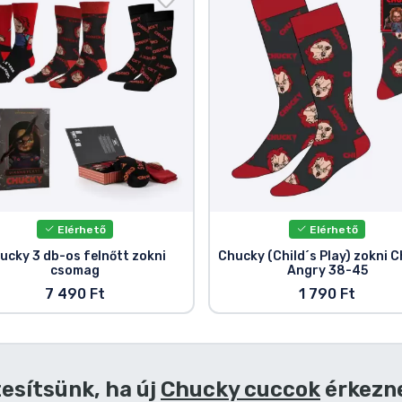
Elérhető
Elérhető
ucky 3 db-os felnőtt zokni
Chucky (Child´s Play) zokni 
csomag
Angry 38-45
7 490 Ft
1 790 Ft
esítsünk, ha új
Chucky cuccok
érkezn