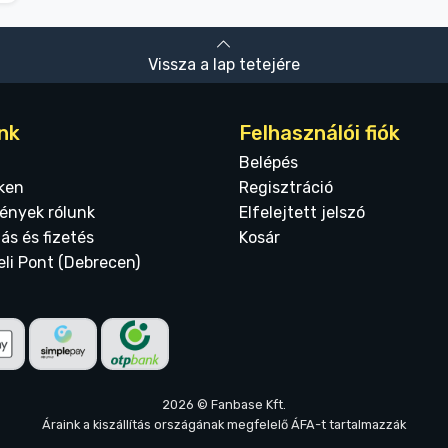
Vissza a lap tetejére
nk
Felhasználói fiók
Belépés
ken
Regisztráció
ények rólunk
Elfelejtett jelszó
tás és fizetés
Kosár
eli Pont (Debrecen)
2026 © Fanbase Kft.
Áraink a kiszállítás országának megfelelő ÁFA-t tartalmazzák