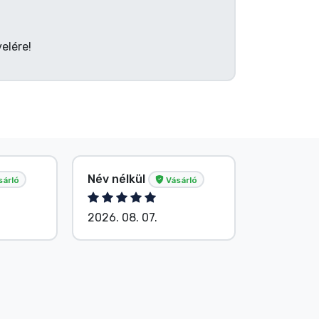
elére!
Név nélkül
Név nélk
sárló
Vásárló
2026. 08. 07.
2026. 08.