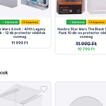
Elérhető
Express
Elérhető
Express
r Wars 6 inch - 40th Legacy
Hasbro Star Wars The Black 
k - 12 db protector védőtok
Pack 10 db-os protector vé
csomag
csomag
11 990 Ft
11 990 Ft
10 790 Ft
ccok