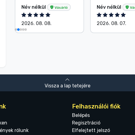
Név nélkül
Név nélkül
Vásárló
Vá
2026. 08. 08.
2026. 08. 07.
Vissza a lap tetejére
nk
Felhasználói fiók
Belépés
ken
Regisztráció
ények rólunk
Elfelejtett jelszó