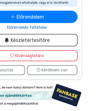
megjelenését eltolhatják, vagy el is törölhetik
Előrendelem
Előrendelés feltételei
Készletértesítőre
Kívánságlistára
osztás
Kérdésem van