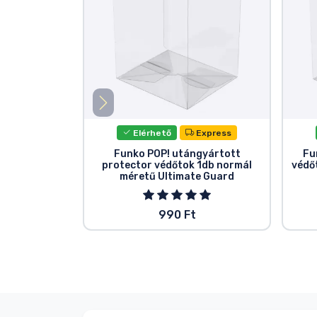
Elérhető
Express
Funko POP! utángyártott
Fu
protector védőtok 1db normál
védő
méretű Ultimate Guard
990 Ft