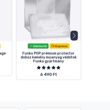
Elérhető
Express
Elér
tage
Funko POP prémium protector
Figura talp
doboz kemény műanyag védőtok
Funko gyártmány
6 490 Ft