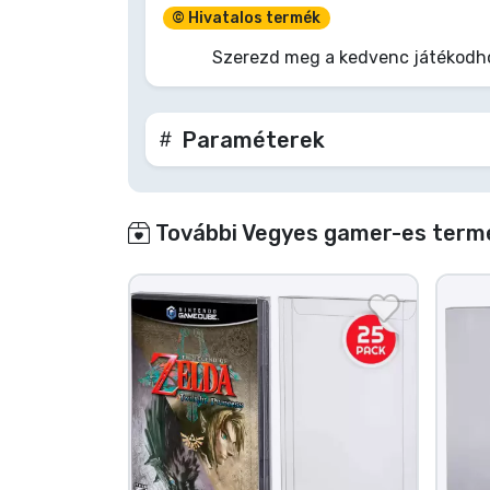
© Hivatalos termék
Terméktípusok
Szerezd meg a kedvenc játékodhoz
Márkák
Paraméterek
További Vegyes gamer-es termé