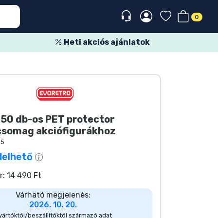
0
Heti akciós ajánlatok
 50 db-os PET protector
csomag akciófigurákhoz
55
delhető
r: 14 490 Ft
Várható megjelenés:
2026. 10. 20.
ártóktól/beszállítóktól származó adat