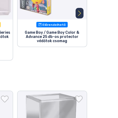
Előrendelhető
E
Series
Game Boy / Game Boy Color &
Nendoroid
dőtok
Advance 25 db-os protector
véd
védőtok csomag