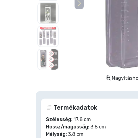
Szállítás és fizetés
Sorozatos cuccok
Filmes cuccok
Mesés cuccok
Animés cuccok
Nagyításhoz
Gamer cuccok
Termékadatok
Sportos cuccok
Szélesség:
17.8 cm
Hossz/magasság:
3.8 cm
Zenés cuccok
Mélység:
3.8 cm