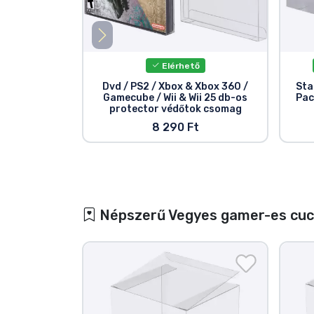
Elérhető
Dvd / PS2 / Xbox & Xbox 360 /
Sta
Gamecube / Wii & Wii 25 db-os
Pac
protector védőtok csomag
8 290 Ft
Népszerű Vegyes gamer-es cu