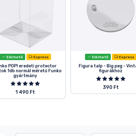
Elérhető
Express
Elérhető
Express
nko POP! eredeti protector
Figura talp - Big peg - Vin
tok 1db normál méretű Funko
figurákhoz
gyártmány
390 Ft
1 490 Ft