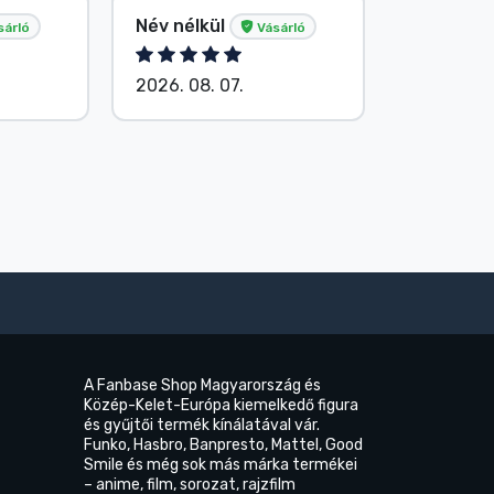
Név nélkül
G. Gábor
sárló
Vásárló
2026. 08. 07.
2026. 08.
A Fanbase Shop Magyarország és
Közép-Kelet-Európa kiemelkedő figura
és gyűjtői termék kínálatával vár.
Funko, Hasbro, Banpresto, Mattel, Good
Smile és még sok más márka termékei
– anime, film, sorozat, rajzfilm