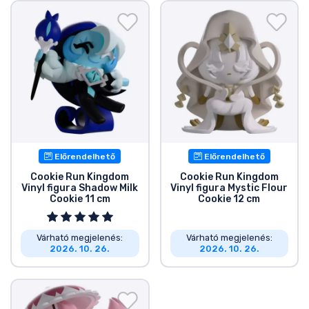
Ajándékkártya
Szállítás és fizetés
Sorozatos cuccok
Filmes cuccok
Mesés cuccok
Előrendelhető
Előrendelhető
Cookie Run Kingdom
Cookie Run Kingdom
Vinyl figura Shadow Milk
Vinyl figura Mystic Flour
Animés cuccok
Cookie 11 cm
Cookie 12 cm
Gamer cuccok
Várható megjelenés:
Várható megjelenés:
2026. 10. 26.
2026. 10. 26.
Sportos cuccok