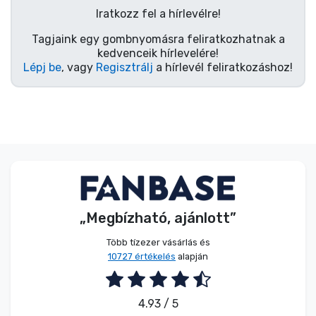
Iratkozz fel a hírlevélre!
Tagjaink egy gombnyomásra feliratkozhatnak a
kedvenceik hírlevelére!
Lépj be
, vagy
Regisztrálj
a hírlevél feliratkozáshoz!
„Megbízható, ajánlott”
Több tízezer vásárlás és
10727 értékelés
alapján
4.93 / 5