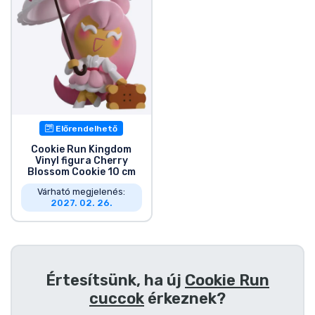
Zenés cuccok
Terméktípusok
Márkák
Előrendelhető
Cookie Run Kingdom
Vinyl figura Cherry
Blossom Cookie 10 cm
Várható megjelenés:
2027. 02. 26.
Értesítsünk, ha új
Cookie Run
cuccok
érkeznek?