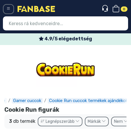
0
Menü
4.9/5 elégedettség
Belépés
Regisztráció
Legújabb cuccok
Akciós ajánlatok
Express szállítás
ase
Gamer cuccok
Cookie Run cuccok termékek ajándékok
Előrendelhető cuccok
Cookie Run figurák
Outlet cuccok
3
db termék
Legnépszerűbb
Márkák
Nem