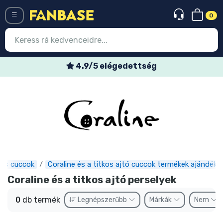
0
Menü
4.9/5 elégedettség
Belépés
Regisztráció
Legújabb cuccok
Akciós ajánlatok
Express szállítás
mes cuccok
Coraline és a titkos ajtó cuccok termékek ajándéko
Coraline és a titkos ajtó perselyek
Előrendelhető cuccok
0
db termék
Legnépszerűbb
Márkák
Nem
Outlet cuccok