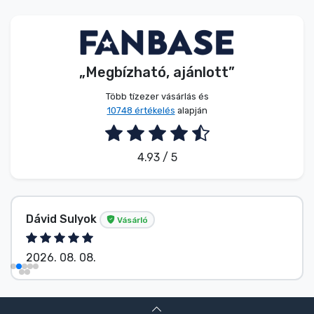
Zenés cuccok
Terméktípusok
„Megbízható, ajánlott”
Márkák
Több tízezer vásárlás és
10748 értékelés
alapján
4.93 / 5
Dávid Sulyok
Vásárló
2026. 08. 08.