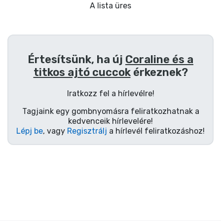
Ajándékkártya
A lista üres
Szállítás és fizetés
Sorozatos cuccok
Értesítsünk, ha új
Coraline és a
titkos ajtó cuccok
érkeznek?
Filmes cuccok
Iratkozz fel a hírlevélre!
Mesés cuccok
Tagjaink egy gombnyomásra feliratkozhatnak a
kedvenceik hírlevelére!
Lépj be
, vagy
Regisztrálj
a hírlevél feliratkozáshoz!
Animés cuccok
Gamer cuccok
Sportos cuccok