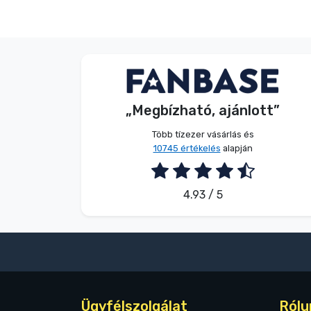
Név nélkül
Vásárló
„Megbízható, ajánlott”
2026. 08. 08.
Több tízezer vásárlás és
10745 értékelés
alapján
4.93 / 5
Ügyfélszolgálat
Rólu