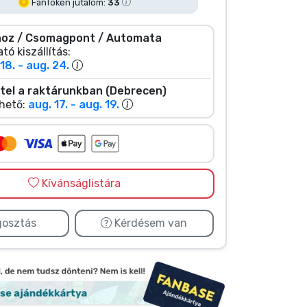
FanToken jutalom:
33
oz / Csomagpont / Automata
tó kiszállítás:
18. - aug. 24.
tel a raktárunkban (Debrecen)
hető:
aug. 17. - aug. 19.
Kívánságlistára
osztás
Kérdésem van