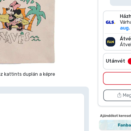
Házh
Várha
aug. 
Átvé
Átve
Utánvét
 kattints duplán a képre
Meg