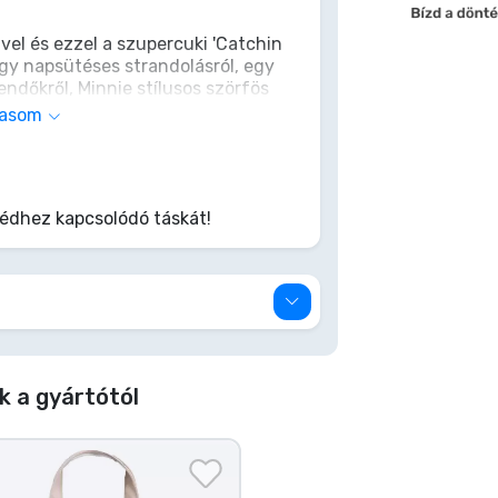
-vel és ezzel a szupercuki 'Catchin
gy napsütéses strandolásról, egy
endőkről, Minnie stílusos szörfös
minden földi jóval, és mutasd meg,
vasom
n járnak, pont mint Minnie és
zítő, hanem egy csipetnyi Disney
apj le rá, és tedd meséssé minden
dhez kapcsolódó táskát!
k a gyártótól