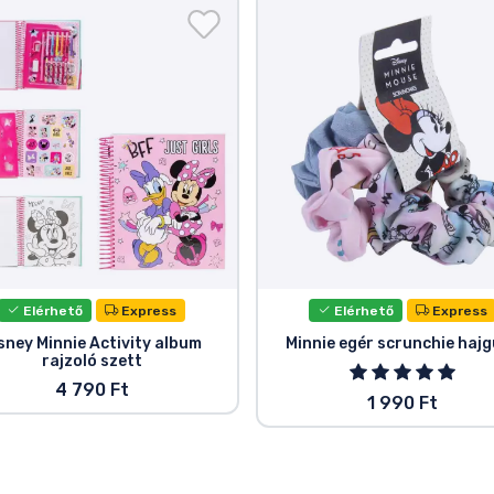
Elérhető
Express
Elérhető
Express
sney Minnie Activity album
Minnie egér scrunchie haj
rajzoló szett
4 790 Ft
1 990 Ft