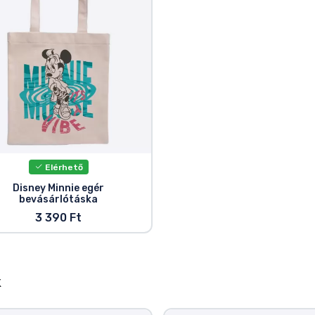
Elérhető
Disney Minnie egér
bevásárlótáska
3 390 Ft
k