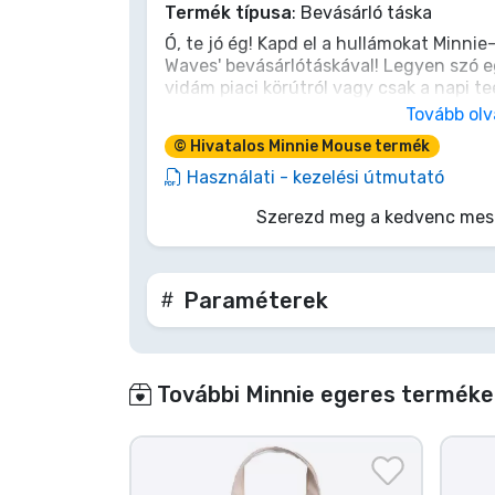
Termék típusa
: Bevásárló táska
Terméktípusok
Ó, te jó ég! Kapd el a hullámokat Minnie
Waves' bevásárlótáskával! Legyen szó e
vidám piaci körútról vagy csak a napi te
Márkák
kalandja feldobja a napod. Pakold tele 
Tovább ol
hogy a divat és a praktikum kéz a kézbe
© Hivatalos Minnie Mouse termék
Mickey! Ez a táska nem csak egy kiegés
varázslat a mindennapokra. Yoo-hoo, cs
Használati - kezelési útmutató
kimozdulásod!
Szerezd meg a kedvenc mesé
Paraméterek
További Minnie egeres terméke