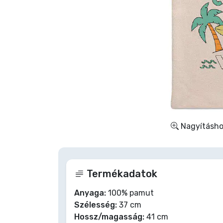
Szállítás és fizetés
Sorozatos cuccok
Filmes cuccok
Mesés cuccok
Animés cuccok
Nagyításhoz
Gamer cuccok
Termékadatok
Sportos cuccok
Anyaga:
100% pamut
Szélesség:
37 cm
Zenés cuccok
Hossz/magasság:
41 cm