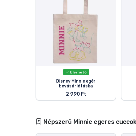
Elérhető
Disney Minnie egér
bevásárlótáska
2 990 Ft
Népszerű Minnie egeres cucco