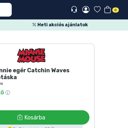
0
Heti akciós ajánlatok
nnie egér Catchin Waves
ótáska
06
tő
Kosárba