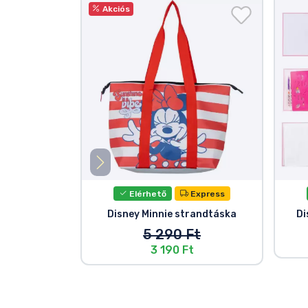
Akciós
Elérhető
Express
Disney Minnie strandtáska
Di
5 290 Ft
3 190 Ft