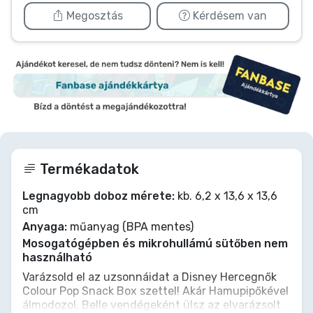
Megosztás
Kérdésem van
Termékadatok
Legnagyobb doboz mérete:
kb. 6,2 x 13,6 x 13,6
cm
Anyaga:
műanyag (BPA mentes)
Mosogatógépben és mikrohullámú sütőben nem
használható
Varázsold el az uzsonnáidat a Disney Hercegnők
Colour Pop Snack Box szettel! Akár Hamupipőkével
álmodozol, Belle vendégeként ülsz az elvarázsolt