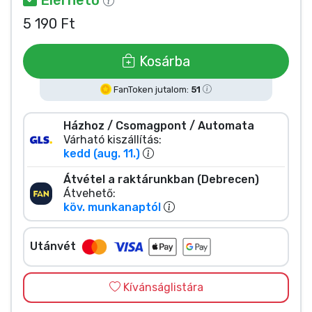
Zenés cuccok
5 190 Ft
Terméktípusok
Kosárba
Márkák
FanToken jutalom:
51
Házhoz / Csomagpont / Automata
Várható kiszállítás:
kedd (aug. 11.)
Átvétel a raktárunkban (Debrecen)
Átvehető:
köv. munkanaptól
Utánvét
Kívánságlistára