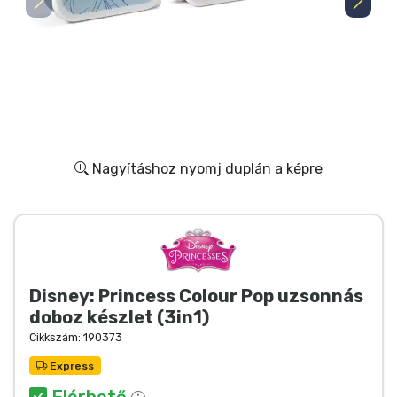
Ajándékkártya
Szállítás és fizetés
Sorozatos cuccok
Filmes cuccok
Nagyításhoz nyomj duplán a képre
Mesés cuccok
Animés cuccok
Disney: Princess Colour Pop uzsonnás
Gamer cuccok
doboz készlet (3in1)
Cikkszám:
190373
Sportos cuccok
Express
Elérhető