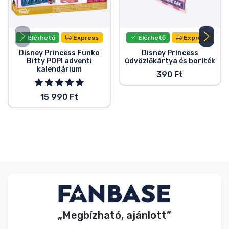
Elérhető
Express
Elérhető
Express
Disney Princess Funko
Disney Princess
Bitty POP! adventi
üdvözlőkártya és boríték
kalendárium
390 Ft
15 990 Ft
„Megbízható, ajánlott”