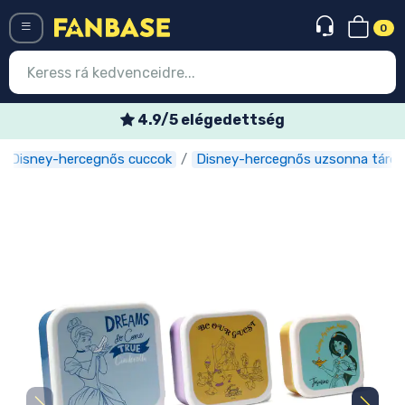
0
Menü
4.9/5 elégedettség
Disney-hercegnős cuccok
Disney-hercegnős uzsonna tárol
Belépés
Regisztráció
Legújabb cuccok
Akciós ajánlatok
Express szállítás
Előrendelhető cuccok
Outlet cuccok