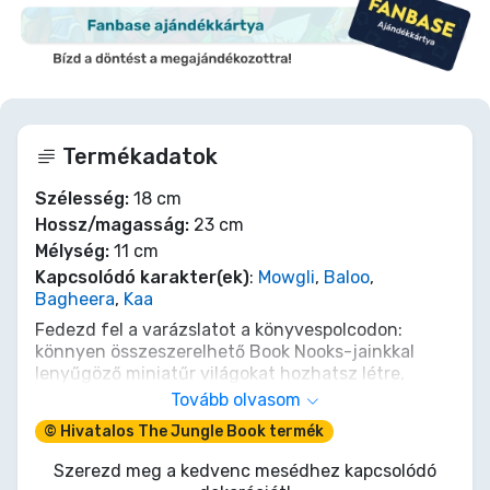
Termékadatok
Szélesség:
18 cm
Hossz/magasság:
23 cm
Mélység:
11 cm
Kapcsolódó karakter(ek)
:
Mowgli
,
Baloo
,
Bagheera
,
Kaa
Fedezd fel a varázslatot a könyvespolcodon:
könnyen összeszerelhető Book Nooks-jainkkal
lenyűgöző miniatűr világokat hozhatsz létre,
amelyek elvarázsoló hangulatot kölcsönöznek
Tovább olvasom
bármely könyvgyűjteménynek! A precíz
© Hivatalos The Jungle Book termék
dugaszolható rendszer nagyszerű építési
szórakozást kínál garantált sikerrel!
Szerezd meg a kedvenc mesédhez kapcsolódó