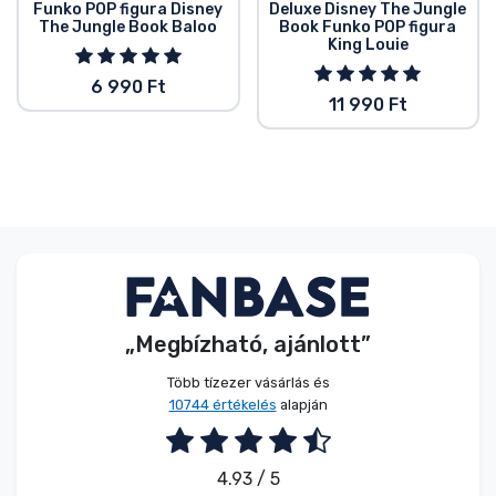
Funko POP figura Disney
Deluxe Disney The Jungle
The Jungle Book Baloo
Book Funko POP figura
King Louie
6 990 Ft
11 990 Ft
„Megbízható, ajánlott”
Több tízezer vásárlás és
10744 értékelés
alapján
4.93 / 5