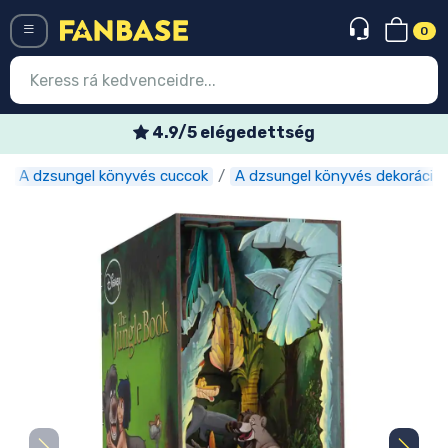
0
Menü
Heti akciós ajánlatok
A dzsungel könyvés cuccok
A dzsungel könyvés dekoráció
Belépés
Regisztráció
Legújabb cuccok
Akciós ajánlatok
Express szállítás
Előrendelhető cuccok
Outlet cuccok