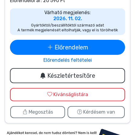
Zenés cuccok
Előrendelői ár: 20 590 Ft
Várható megjelenés:
2026. 11. 02.
Terméktípusok
Gyártóktól/beszállítóktól származó adat
A termék megjelenését eltolhatják, vagy el is törölhetik
Márkák
Előrendelem
Előrendelés feltételei
Készletértesítőre
Kívánságlistára
Megosztás
Kérdésem van