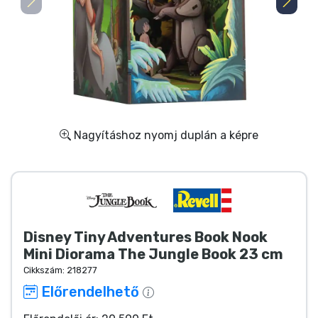
Ajándékkártya
Szállítás és fizetés
Sorozatos cuccok
Filmes cuccok
Nagyításhoz nyomj duplán a képre
Mesés cuccok
Animés cuccok
Disney Tiny Adventures Book Nook
Gamer cuccok
Mini Diorama The Jungle Book 23 cm
Cikkszám:
218277
Sportos cuccok
Előrendelhető