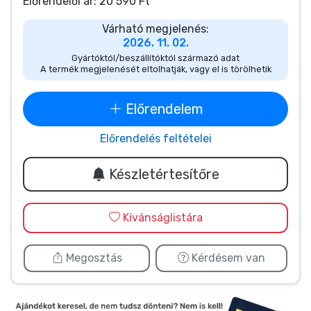
Zenés cuccok
Előrendelői ár: 20 590 Ft
Várható megjelenés:
2026. 11. 02.
Terméktípusok
Gyártóktól/beszállítóktól származó adat
A termék megjelenését eltolhatják, vagy el is törölhetik
Márkák
Előrendelem
Előrendelés feltételei
Készletértesítőre
Kívánságlistára
Megosztás
Kérdésem van