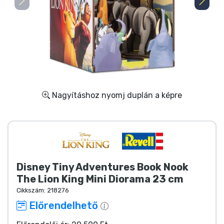
Ajándékkártya
Szállítás és fizetés
Sorozatos cuccok
Filmes cuccok
Nagyításhoz nyomj duplán a képre
Mesés cuccok
Animés cuccok
Disney Tiny Adventures Book Nook
Gamer cuccok
The Lion King Mini Diorama 23 cm
Cikkszám:
218276
Sportos cuccok
Előrendelhető