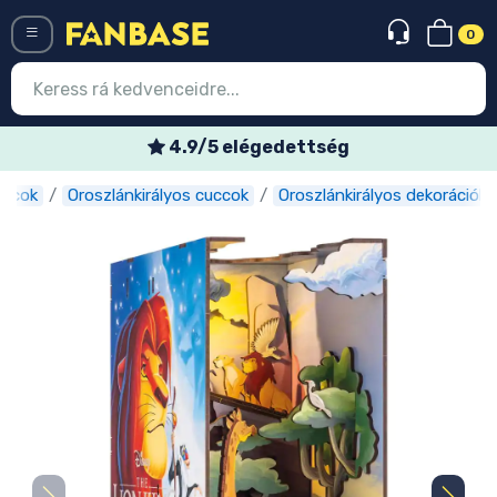
0
Menü
4.9/5 elégedettség
uccok
Oroszlánkirályos cuccok
Oroszlánkirályos dekorációk
Belépés
Regisztráció
Legújabb cuccok
Akciós ajánlatok
Express szállítás
Előrendelhető cuccok
Outlet cuccok