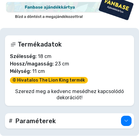
Termékadatok
Szélesség:
18 cm
Hossz/magasság:
23 cm
Mélység:
11 cm
© Hivatalos The Lion King termék
Szerezd meg a kedvenc mesédhez kapcsolódó
dekorációt!
Paraméterek