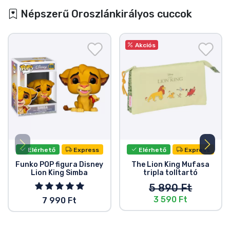
Népszerű Oroszlánkirályos cuccok
Akciós
Elérhető
Express
Elérhető
Express
Funko POP figura Disney
The Lion King Mufasa
Lion King Simba
tripla tolltartó
5 890 Ft
3 590 Ft
7 990 Ft