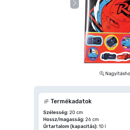
Szállítás és fizetés
Sorozatos cuccok
Filmes cuccok
Mesés cuccok
Animés cuccok
Nagyításhoz
Gamer cuccok
Termékadatok
Sportos cuccok
Szélesség:
20 cm
Hossz/magasság:
26 cm
Zenés cuccok
Űrtartalom (kapacitás):
10 l