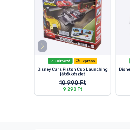
Elérhető
Express
Disney Cars Piston Cup Launching
Disne
játékkészlet
10 990 Ft
9 290 Ft