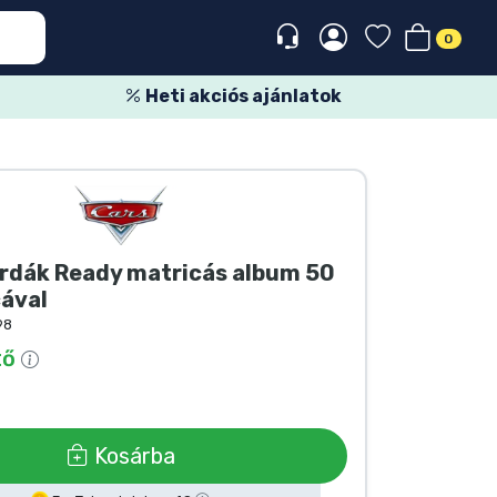
0
Heti akciós ajánlatok
erdák Ready matricás album 50
cával
98
tő
Kosárba