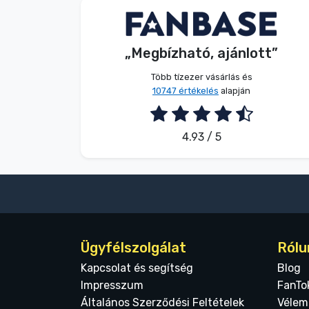
Dávid Sulyok
Vásárló
„Megbízható, ajánlott”
2026. 08. 08.
Több tízezer vásárlás és
10747 értékelés
alapján
4.93 / 5
Ügyfélszolgálat
Rólu
Kapcsolat és segítség
Blog
Impresszum
FanTo
Általános Szerződési Feltételek
Vélem