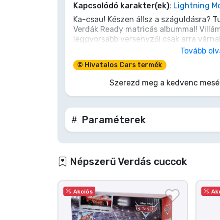
Kapcsolódó karakter(ek)
:
Lightning 
Terméktípusok
Ka-csau! Készen állsz a száguldásra? Tu
Verdák Ready matricás albummal! Villá
leggyorsabb versenyzői csak arra várnak
Márkák
rajtvonalon. Ez az album 50 db vagány m
Tovább ol
versenypályát építhetsz a füzeteidben
© Hivatalos Cars termék
nyomj egy padlógázt, és gyűjtsd össze
a sebesség én vagyok!
Szerezd meg a kedvenc meséd
Paraméterek
Népszerű Verdás cuccok
Akciós
Ak