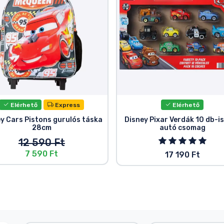
Elérhető
Express
Elérhető
y Cars Pistons gurulós táska
Disney Pixar Verdák 10 db-is
28cm
autó csomag
12 590 Ft
7 590 Ft
17 190 Ft