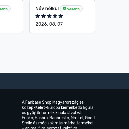
Név nélkül
G. Gábor
sárló
Vásárló
2026. 08. 07.
2026. 08.
A Fanbase Shop Magyarország és
Közép-Kelet-Európa kiemelkedő figura
és gyűjtői termék kínálatával vár.
Funko, Hasbro, Banpresto, Mattel, Good
Smile és még sok más márka termékei
– anime, film, sorozat, rajzfilm