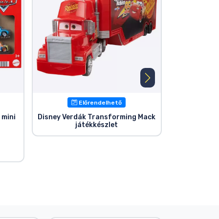
Előrendelhető
 mini
Disney Verdák Transforming Mack
Disney Verd
játékkészlet