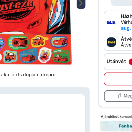
Házh
Várha
aug. 
Átvé
Átve
Utánvét
 kattints duplán a képre
Meg