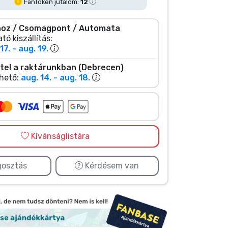
FanToken jutalom:
12
oz / Csomagpont / Automata
tó kiszállítás:
17. - aug. 19.
tel a raktárunkban (Debrecen)
hető:
aug. 14. - aug. 18.
Kívánságlistára
osztás
Kérdésem van