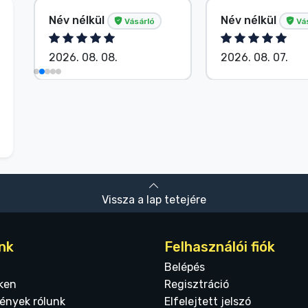
Név nélkül
Név nélkül
Vásárló
Vá
2026. 08. 08.
2026. 08. 07.
Vissza a lap tetejére
nk
Felhasználói fiók
Belépés
ken
Regisztráció
ények rólunk
Elfelejtett jelszó