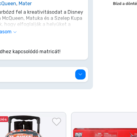
McQueen
,
Mater
rbózd fel a kreativitásodat a Disney
m McQueen, Matuka és a Szelep Kupa
, hogy elfoglalják a helyüket a
atricát rejt, amelyekkel saját
vasom
 vagy a szobádban. Ne fékezz,
 a legmenőbb verdákat! Mert tudod:
hez kapcsolódó matricát!
ciós