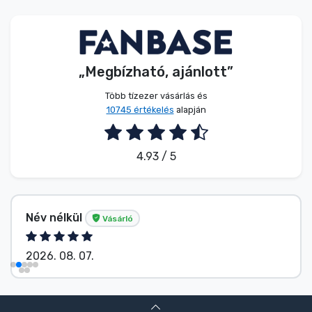
Zenés cuccok
Terméktípusok
„Megbízható, ajánlott”
Márkák
Több tízezer vásárlás és
10745 értékelés
alapján
4.93 / 5
Név nélkül
Vásárló
2026. 08. 07.