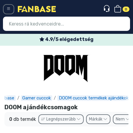
0
Menü
4.9/5 elégedettség
Belépés
Regisztráció
Legújabb cuccok
Akciós ajánlatok
Express szállítás
anbase
Gamer cuccok
DOOM cuccok termékek ajándékok
DOOM ajándékcsomagok
Előrendelhető cuccok
0
db termék
Legnépszerűbb
Márkák
Nem
Outlet cuccok