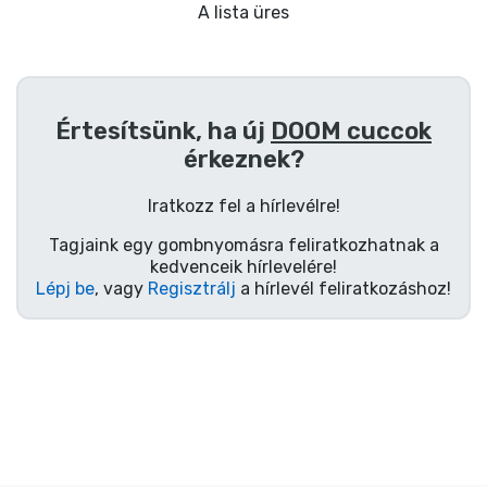
Ajándékkártya
A lista üres
Szállítás és fizetés
Sorozatos cuccok
Értesítsünk, ha új
DOOM cuccok
érkeznek?
Filmes cuccok
Iratkozz fel a hírlevélre!
Mesés cuccok
Tagjaink egy gombnyomásra feliratkozhatnak a
kedvenceik hírlevelére!
Lépj be
, vagy
Regisztrálj
a hírlevél feliratkozáshoz!
Animés cuccok
Gamer cuccok
Sportos cuccok