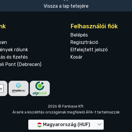
Vissza a lap tetejére
nk
Felhasználói fiók
Belépés
ken
Regisztráció
ények rólunk
Elfelejtett jelszó
tás és fizetés
Kosár
eli Pont (Debrecen)
2026 © Fanbase Kft.
Áraink a kiszállítás országának megfelelő ÁFA-t tartalmazzák
Magyarország (HUF)