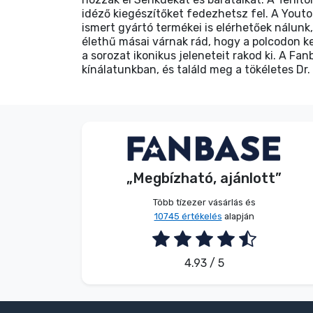
idéző kiegészítőket fedezhetsz fel. A Yout
ismert gyártó termékei is elérhetőek nálunk
élethű másai várnak rád, hogy a polcodon ke
a sorozat ikonikus jeleneteit rakod ki. A F
kínálatunkban, és találd meg a tökéletes Dr
Név nélkül
Vásárló
„Megbízható, ajánlott”
2026. 08. 08.
Több tízezer vásárlás és
10745 értékelés
alapján
4.93 / 5