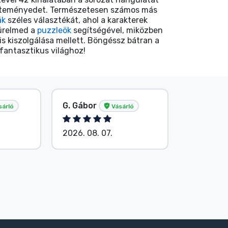
gyűjteményedet. Természetesen számos más
ák
széles választékát, ahol a karakterek
türelmed a
puzzleök
segítségével, miközben
is kiszolgálása mellett. Böngéssz bátran a
fantasztikus világhoz!
G. Gábor
P. Veron
sárló
Vásárló
2026. 08. 07.
2026. 08.