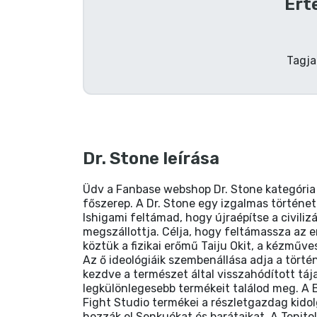
Ért
Terméktípusok
Tagja
Márkák
Dr. Stone leírása
Üdv a Fanbase webshop Dr. Stone kategória o
főszerep. A Dr. Stone egy izgalmas történet
Ishigami feltámad, hogy újraépítse a civili
megszállottja. Célja, hogy feltámassza az 
köztük a fizikai erőmű Taiju Okit, a kézműv
Az ő ideológiáik szembenállása adja a törté
kezdve a természet által visszahódított tá
legkülönlegesebb termékeit találod meg. A
Fight Studio termékei a részletgazdag kid
hozzák el Senkuékat és barátaikat. A Tenito