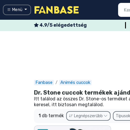
Menü
4.9/5 elégedettség
Vissza a f
Vissza a f
Vissza a f
Vissza a f
Vissza a f
Vissza a f
Vissza a f
Vissza a f
Vissza a f
Menü
Minden sor
Minden film
Minden mes
Minden ani
Minden gam
Minden spo
Minden zen
Terméktípu
Márkák
Belépés
Regisztráció
Legújabb cuccok
Akciós ajánlatok
Fanbase
Animés cuccok
Express szállítás
Dr. Stone cuccok termékek aján
Előrendelhető cuccok
Itt találod az összes Dr. Stone-os terméket
keresel, itt biztosan megtalálod.
Outlet cuccok
1
db termék
Legnépszerűbb
Típuso
Ajándékkártya