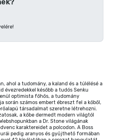
nek?
elére!
, ahol a tudomány, a kaland és a túlélésé a
majd évezredekkel később a tudós Senku
elenül optimista főhős, a tudomány
ja során számos embert ébreszt fel a kőből,
erőalapú társadalmat szeretne létrehozni.
ozatosak, a kőbe dermedt modern világtól
. Webshopunkban a Dr. Stone világának
dvenc karaktereidet a polcodon. A Boss
gurái pedig aranyos és gyűjthető formában
 Level 42 kínálatában a sorozat hangulatát