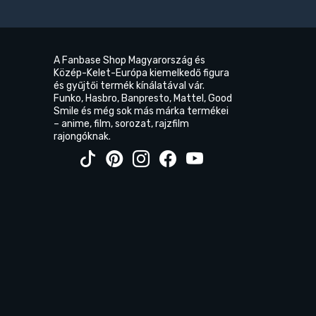
A Fanbase Shop Magyarország és
Közép-Kelet-Európa kiemelkedő figura
és gyűjtői termék kínálatával vár.
Funko, Hasbro, Banpresto, Mattel, Good
Smile és még sok más márka termékei
– anime, film, sorozat, rajzfilm
rajongóknak.