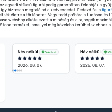
ooz egyedi stílusú figurái pedig garantáltan feldobják a 
, így biztosan megtalálod a kedvencedet. Fedezd fel a
figur
ltsék életre a történetet. Vagy tedd próbára a tudásod és 
anbase webshop elkötelezett a minőség és a rajongók maximál
. Stone terméket, amellyel még közelebb kerülhetsz ehhez a 
Név nélkül
Név nélkül
Vásárló
Vá
2026. 08. 07.
2026. 08. 07.