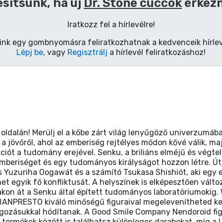
esítsünk, ha új
Dr. Stone cuccok
érkez
Iratkozz fel a hírlevélre!
ink egy gombnyomásra feliratkozhatnak a kedvenceik hírlev
Lépj be
, vagy
Regisztrálj
a hírlevél feliratkozáshoz!
ldalán! Merülj el a kőbe zárt világ lenyűgöző univerzumában
 a jövőről, ahol az emberiség rejtélyes módon kővé válik, 
zációt a tudomány erejével. Senku, a briliáns elméjű és végt
emberiséget és egy tudományos királyságot hozzon létre. Út
es Yuzuriha Oogawát és a számító Tsukasa Shishiót, aki egy 
net egyik fő konfliktusát. A helyszínek is elképesztően vált
jakon át a Senku által épített tudományos laboratóriumokig
 BANPRESTO kiváló minőségű figuraival megelevenítheted ke
olgozásukkal hódítanak. A Good Smile Company Nendoroid fi
l termékek között is találhatsz különleges darabokat, míg a